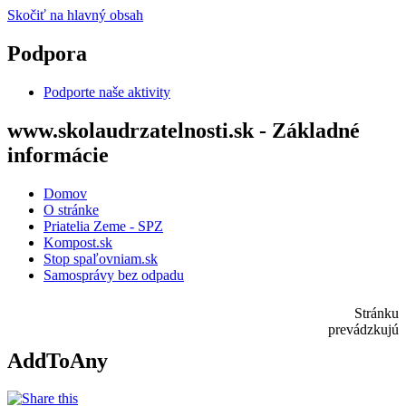
Skočiť na hlavný obsah
Podpora
Podporte naše aktivity
www.skolaudrzatelnosti.sk - Základné
informácie
Domov
O stránke
Priatelia Zeme - SPZ
Kompost.sk
Stop spaľovniam.sk
Samosprávy bez odpadu
Stránku
prevádzkujú
AddToAny