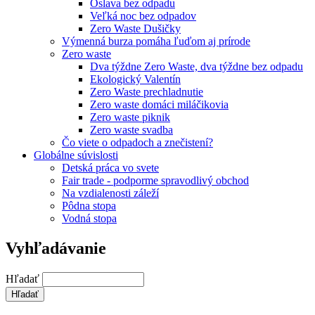
Oslava bez odpadu
Veľká noc bez odpadov
Zero Waste Dušičky
Výmenná burza pomáha ľuďom aj prírode
Zero waste
Dva týždne Zero Waste, dva týždne bez odpadu
Ekologický Valentín
Zero Waste prechladnutie
Zero waste domáci miláčikovia
Zero waste piknik
Zero waste svadba
Čo viete o odpadoch a znečistení?
Globálne súvislosti
Detská práca vo svete
Fair trade - podporme spravodlivý obchod
Na vzdialenosti záleží
Pôdna stopa
Vodná stopa
Vyhľadávanie
Hľadať