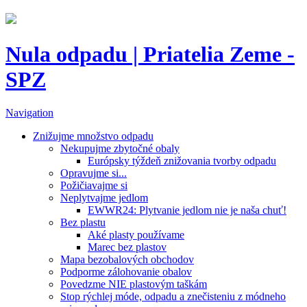
Nula odpadu | Priatelia Zeme -
SPZ
Navigation
Znižujme množstvo odpadu
Nekupujme zbytočné obaly
Európsky týždeň znižovania tvorby odpadu
Opravujme si...
Požičiavajme si
Neplytvajme jedlom
EWWR24: Plytvanie jedlom nie je naša chuť!
Bez plastu
Aké plasty používame
Marec bez plastov
Mapa bezobalových obchodov
Podporme zálohovanie obalov
Povedzme NIE plastovým taškám
Stop rýchlej móde, odpadu a znečisteniu z módneho