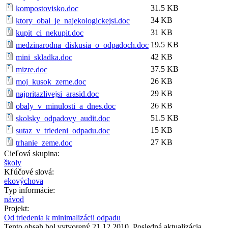
31.5 KB
kompostovisko.doc
34 KB
ktory_obal_je_najekologickejsi.doc
31 KB
kupit_ci_nekupit.doc
19.5 KB
medzinarodna_diskusia_o_odpadoch.doc
42 KB
mini_skladka.doc
37.5 KB
mizre.doc
26 KB
moj_kusok_zeme.doc
29 KB
najpritazlivejsi_arasid.doc
26 KB
obaly_v_minulosti_a_dnes.doc
51.5 KB
skolsky_odpadovy_audit.doc
15 KB
sutaz_v_triedeni_odpadu.doc
27 KB
trhanie_zeme.doc
Cieľová skupina:
školy
Kľúčové slová:
ekovýchova
Typ informácie:
návod
Projekt:
Od triedenia k minimalizácii odpadu
Tento obsah bol vytvorený 21.12.2010. Posledná aktualizácia