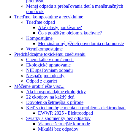
priemyslu
Menej odpadu z prebaľovania detí a menštruačných
pomôcok
Trieďme, kompostujme a recyklujme
Trieďme odpad
Aké plasty používame?
Čo s použitým olejom z kuchyne?
Kompostujme
Medzinárodný týždeň povedomia o komposte
Vermikompostujme
Predchádzajme toxickému znečisteniu
Chemikálie v domácnosti
Ekologické upratovanie
NIE spaľovniam odpadu
Nespaľujme odpady
Odpad z cigariet
Môžeme urobiť ešte viac...
Akciu usporiadajme ekologicky
22 ekotipov na každý deň
Dovolenka šetrnejšia k prírode
Keď sa technológie menia na problém - elektroodpad
EWWR 2025 - Elektroodpad
Sviatky a spomienky bez odpadov
Vianoce šetrnejšie k prírode
Mikuláš bez odpadov