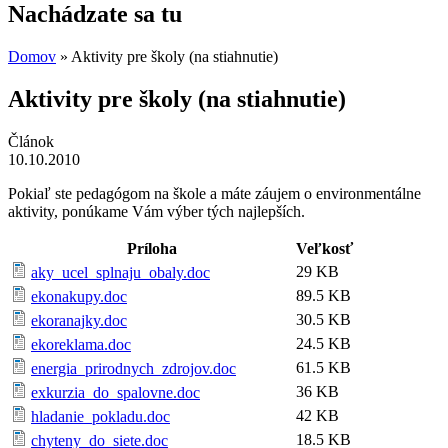
Nachádzate sa tu
Domov
» Aktivity pre školy (na stiahnutie)
Aktivity pre školy (na stiahnutie)
Článok
10.10.2010
Pokiaľ ste pedagógom na škole a máte záujem o environmentálne
aktivity, ponúkame Vám výber tých najlepších.
Príloha
Veľkosť
29 KB
aky_ucel_splnaju_obaly.doc
89.5 KB
ekonakupy.doc
30.5 KB
ekoranajky.doc
24.5 KB
ekoreklama.doc
61.5 KB
energia_prirodnych_zdrojov.doc
36 KB
exkurzia_do_spalovne.doc
42 KB
hladanie_pokladu.doc
18.5 KB
chyteny_do_siete.doc