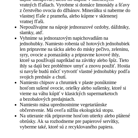
vratných fľašiach. Vyrobme si domáce limonády a šťavy
z čerstvého ovocia do džbánov. Minerálku si naberme do
vlastnej fľaše z prameňa, alebo kúpme v sklenenej
vratnej fľaši.
Nepoužívajme na nápoje jednorazové ozdoby, dáždniky,
slamky, atď.
Vyhnime sa jednorazovým napichovadlám na
jednohubky. Namiesto robenia už hotových jednohubiek
len pripravme na tácku alebo do misky pečivo, zeleninu,
syry, ovocie a pomazánky a pripravme kovové ihly,
ktoré sa používajú napríklad na závitky alebo špíz. Tieto
ihly sa dajú bez problémov umyť a znovu použiť. Hostia
si navyše budú môcť vytvoriť vlastné jednohubky podľa
svojich predstáv a chutí.
Namiesto chipsov a chrumiek v plaste ponúknime
hosťom sušené ovocie, oriešky alebo sušienky, ktoré si
vieme na váhu kúpiť v klasických supermarketoch
a bezobalových predajniach.
Namiesto mäsa uprednostnime vegetariánske
občerstvenie. Má oveľa nižšiu ekologickú stopu.
Na utieranie rúk pripravme hosťom utierky alebo plátené
obrúsky. Ak sa rozhodneme pre papierové servítky,
vyberme také, ktoré sú z recyklovaného papiera.