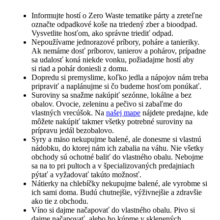
Informujte hostí o Zero Waste tematike párty a zreteľne
označte odpadkové koše na triedený zber a bioodpad.
Vysvetlite hosťom, ako správne triediť odpad.
Nepoužívame jednorazové príbory, poháre a tanieriky.
Ak nemáme dosť príborov, tanierov a pohárov, prípadne
sa udalosť koná niekde vonku, požiadajme hostí aby
si riad a pohár doniesli z domu.
Dopredu si premyslime, koľko jedla a nápojov nám treba
pripraviť a naplánujme si čo budeme hosťom ponúkať.
Suroviny sa snažme nakúpiť sezónne, lokálne a bez
obalov. Ovocie, zeleninu a pečivo si zabaľme do
vlastných vrecúšok. Na
našej mape
nájdete predajne, kde
môžete nakúpiť takmer všetky potrebné suroviny na
prípravu jedál bezobalovo.
Syry a mäso nekupujme balené, ale donesme si vlastnú
nádobku, do ktorej nám ich zabalia na váhu. Nie všetky
obchody sú ochotné baliť do vlastného obalu. Nebojme
sa na to pri pultoch a v špecializovaných predajniach
pýtať a vyžadovať takúto možnosť.
Nátierky na chlebíčky nekupujme balené, ale vyrobme si
ich sami doma. Budú chutnejšie, výživnejšie a zdravšie
ako tie z obchodu.
Víno si dajme načapovať do vlastného obalu. Pivo si
dajme načapovať, alebo ho kúpme v sklenených