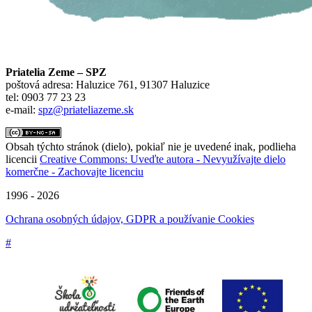
Priatelia Zeme – SPZ
poštová adresa: Haluzice 761, 91307 Haluzice
tel: 0903 77 23 23
e-mail:
spz@priateliazeme.sk
Obsah týchto stránok (dielo), pokiaľ nie je uvedené inak, podlieha
licencii
Creative Commons: Uveďte autora - Nevyužívajte dielo
komerčne - Zachovajte licenciu
1996 - 2026
Ochrana osobných údajov, GDPR a používanie Cookies
#