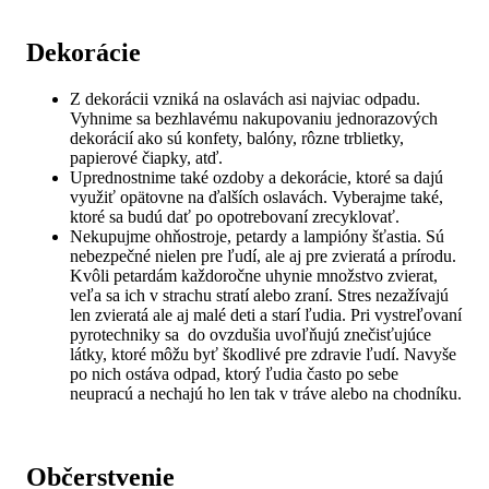
Dekorácie
Z dekorácii vzniká na oslavách asi najviac odpadu.
Vyhnime sa bezhlavému nakupovaniu jednorazových
dekorácií ako sú konfety, balóny, rôzne trblietky,
papierové čiapky, atď.
Uprednostnime také ozdoby a dekorácie, ktoré sa dajú
využiť opätovne na ďalších oslavách. Vyberajme také,
ktoré sa budú dať po opotrebovaní zrecyklovať.
Nekupujme ohňostroje, petardy a lampióny šťastia. Sú
nebezpečné nielen pre ľudí, ale aj pre zvieratá a prírodu.
Kvôli petardám každoročne uhynie množstvo zvierat,
veľa sa ich v strachu stratí alebo zraní. Stres nezažívajú
len zvieratá ale aj malé deti a starí ľudia. Pri vystreľovaní
pyrotechniky sa do ovzdušia uvoľňujú znečisťujúce
látky, ktoré môžu byť škodlivé pre zdravie ľudí. Navyše
po nich ostáva odpad, ktorý ľudia často po sebe
neupracú a nechajú ho len tak v tráve alebo na chodníku.
Občerstvenie