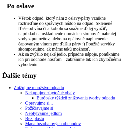
Po oslave
Všetok odpad, ktorý nám z oslavy/párty vznikne
roztrieďme do správnych nádob na odpad. Sklenené
fľaše od vína či alkoholu sa snažme ďalej využiť,
napríklad na uskladnenie domácich sirupov či nabratej
vody z prameňov, alebo na opätovné naplnenenie
čapovaným vínom pre ďalšiu párty :) Použité servítky
skompostujme, ak máme takú možnosť.
Ak sa zvýšilo nejaké jedlo, prípadne nápoje, ponúknime
ich pri odchode hosťom – zabránime tak ich zbytočnému
vyhodeniu.
Ďalšie témy
Znižujme množstvo odpadu
Nekupujme zbytočné obaly
Európsky týždeň znižovania tvorby odpadu
Opravujme si...
Požičiavajme si
Neplytvajme jedlom
Bez plastu
Mapa bezobalových obchodov