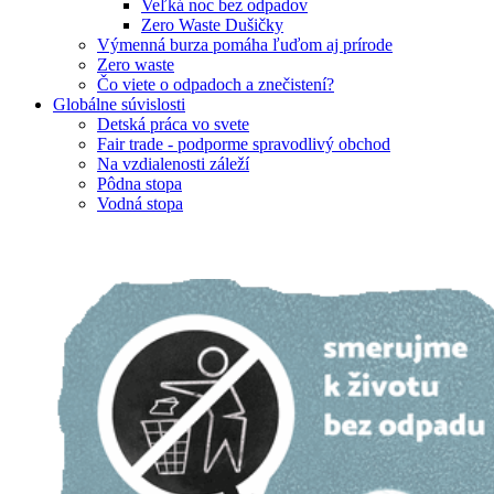
Veľká noc bez odpadov
Zero Waste Dušičky
Výmenná burza pomáha ľuďom aj prírode
Zero waste
Čo viete o odpadoch a znečistení?
Globálne súvislosti
Detská práca vo svete
Fair trade - podporme spravodlivý obchod
Na vzdialenosti záleží
Pôdna stopa
Vodná stopa