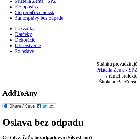
Priatelia Zeme - SPZ
Kompost.sk
Stop spaľovniam.sk
Samosprávy bez odpadu
Pozvánky
Darčeky
Dekorácie
Občerstvenie
Po oslave
Stránku prevádzkujú
Priatelia Zeme - SPZ
v rámci projektu
Škola udržateľnosti
AddToAny
Oslava
bez odpadu
Čo tak začať s bezodpadovým Silvestrom?