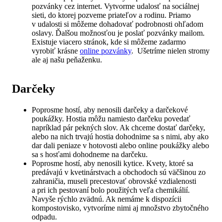
pozvánky cez internet. Vytvorme udalosť na sociálnej
sieti, do ktorej pozveme priateľov a rodinu. Priamo
v udalosti si môžeme dohadovať podrobnosti ohľadom
oslavy. Ďalšou možnosťou je poslať pozvánky mailom.
Existuje viacero stránok, kde si môžeme zadarmo
vyrobiť krásne
online pozvánky
. Ušetríme nielen stromy
ale aj našu peňaženku.
Darčeky
Poprosme hostí, aby nenosili darčeky a darčekové
poukážky. Hostia môžu namiesto darčeku povedať
napríklad pár pekných slov. Ak chceme dostať darčeky,
alebo na nich trvajú hostia dohodnime sa s nimi, aby ako
dar dali peniaze v hotovosti alebo online poukážky alebo
sa s hosťami dohodneme na darčeku.
Poprosme hostí, aby nenosili kytice. Kvety, ktoré sa
predávajú v kvetinárstvach a obchodoch sú väčšinou zo
zahraničia, museli precestovať obrovské vzdialenosti
a pri ich pestovaní bolo použitých veľa chemikálií.
Navyše rýchlo zvädnú. Ak nemáme k dispozícii
kompostovisko, vytvoríme nimi aj množstvo zbytočného
odpadu.