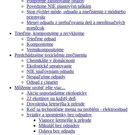
Podporme zálohovanie obalov
Povedzme NIE plastovým taškám
Stop rýchlej móde, odpadu a znečisteniu z módneho
priemyslu
Menej odpadu z prebaľovania detí a menštruačných
pomôcok
Trieďme, kompostujme a recyklujme
Trieďme odpad
Kompostujme
Vermikompostujme
Predchádzajme toxickému znečisteniu
Chemikálie v domácnosti
Ekologické upratovanie
NIE spaľovniam odpadu
Nespaľujme odpady
Odpad z cigariet
Môžeme urobiť ešte viac...
Akciu usporiadajme ekologicky
22 ekotipov na každý deň
Dovolenka šetrnejšia k prírode
Keď sa technológie menia na problém - elektroodpad
Sviatky a spomienky bez odpadov
Vianoce šetrnejšie k prírode
Mikuláš bez odpadov
Oslava bez odpadu