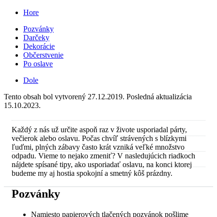
Hore
Pozvánky
Darčeky
Dekorácie
Občerstvenie
Po oslave
Dole
Tento obsah bol vytvorený 27.12.2019. Posledná aktualizácia
15.10.2023.
Každý z nás už určite aspoň raz v živote usporiadal párty,
večierok alebo oslavu. Počas chvíľ strávených s blízkymi
ľuďmi, plných zábavy často krát vzniká veľké množstvo
odpadu. Vieme to nejako zmeniť? V nasledujúcich riadkoch
nájdete spísané tipy, ako usporiadať oslavu, na konci ktorej
budeme my aj hostia spokojní a smetný kôš prázdny.
Pozvánky
Namiesto papierových tlačených pozvánok pošlime