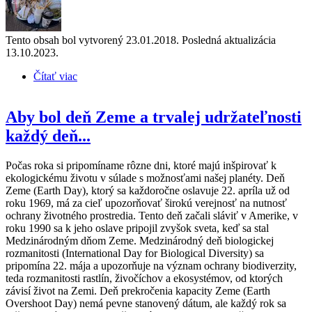
Tento obsah bol vytvorený 23.01.2018. Posledná aktualizácia
13.10.2023.
Čítať viac
o Akciu usporiadajme ekologicky
Aby bol deň Zeme a trvalej udržateľnosti
každý deň...
Počas roka si pripomíname rôzne dni, ktoré majú inšpirovať k
ekologickému životu v súlade s možnosťami našej planéty. Deň
Zeme (Earth Day), ktorý sa každoročne oslavuje 22. apríla už od
roku 1969, má za cieľ upozorňovať širokú verejnosť na nutnosť
ochrany životného prostredia. Tento deň začali sláviť v Amerike, v
roku 1990 sa k jeho oslave pripojil zvyšok sveta, keď sa stal
Medzinárodným dňom Zeme. Medzinárodný deň biologickej
rozmanitosti (International Day for Biological Diversity) sa
pripomína 22. mája a upozorňuje na význam ochrany biodiverzity,
teda rozmanitosti rastlín, živočíchov a ekosystémov, od ktorých
závisí život na Zemi. Deň prekročenia kapacity Zeme (Earth
Overshoot Day) nemá pevne stanovený dátum, ale každý rok sa