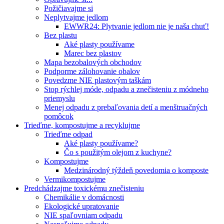
Požičiavajme si
Neplytvajme jedlom
EWWR24: Plytvanie jedlom nie je naša chuť!
Bez plastu
Aké plasty používame
Marec bez plastov
Mapa bezobalových obchodov
Podporme zálohovanie obalov
Povedzme NIE plastovým taškám
Stop rýchlej móde, odpadu a znečisteniu z módneho
priemyslu
Menej odpadu z prebaľovania detí a menštruačných
pomôcok
Trieďme, kompostujme a recyklujme
Trieďme odpad
Aké plasty používame?
Čo s použitým olejom z kuchyne?
Kompostujme
Medzinárodný týždeň povedomia o komposte
Vermikompostujme
Predchádzajme toxickému znečisteniu
Chemikálie v domácnosti
Ekologické upratovanie
NIE spaľovniam odpadu