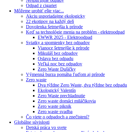
Nespaľujme odpady
Odpad z cigariet
Môžeme urobiť ešte viac...
Akciu usporiadajme ekologicky
22 ekotipov na každý deň
Dovolenka šetrnejšia k prírode
Keď sa technológie menia na problém - elektroodpad
EWWR 2025 - Elektroodpad
Sviatky a spomienky bez odpadov
Vianoce šetrnejšie k prírode
Mikuláš bez odpadov
Oslava bez odpadu
Veľká noc bez odpadov
Zero Waste Dušičky
Výmenná burza pomáha ľuďom aj prírode
Zero waste
Dva týždne Zero Waste, dva týždne bez odpadu
Ekologický Valentín
Zero Waste prechladnutie
Zero waste domáci miláčikovia
Zero waste piknik
Zero waste svadba
Čo viete o odpadoch a znečistení?
Globálne súvislosti
Detská práca vo svete