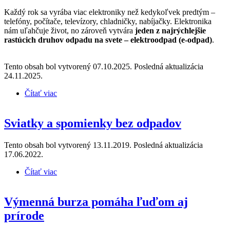
Každý rok sa vyrába viac elektroniky než kedykoľvek predtým –
telefóny, počítače, televízory, chladničky, nabíjačky. Elektronika
nám uľahčuje život, no zároveň vytvára
jeden z najrýchlejšie
rastúcich druhov odpadu na svete – elektroodpad (e-odpad)
.
Tento obsah bol vytvorený 07.10.2025. Posledná aktualizácia
24.11.2025.
Čítať viac
o Keď sa technológie menia na problém -
elektroodpad
Sviatky a spomienky bez odpadov
Tento obsah bol vytvorený 13.11.2019. Posledná aktualizácia
17.06.2022.
Čítať viac
o Sviatky a spomienky bez odpadov
Výmenná burza pomáha ľuďom aj
prírode