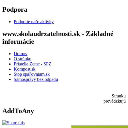
Skočiť na hlavný obsah
Podpora
Podporte naše aktivity
www.skolaudrzatelnosti.sk - Základné
informácie
Domov
O stránke
Priatelia Zeme - SPZ
Kompost.sk
Stop spaľovniam.sk
Samosprávy bez odpadu
Stránku
prevádzkujú
AddToAny