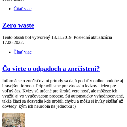
Čítať viac
o Výmenná burza pomáha ľuďom aj prírode
Zero waste
Tento obsah bol vytvorený 13.11.2019. Posledná aktualizácia
17.06.2022.
Čítať viac
o Zero waste
Čo viete o odpadoch a znečistení?
Informácie o znečisťovaní prírody sa dajú podať v online podobe aj
hravejšou formou. Pripravili sme pre vás sadu kvízov nielen pre
voľný čas. Kvízy sú určené pre širokú verejnosť, ale môžeze ich
využiť aj vo vyučovacom procese. Sú automaticky vyhodnocované,
takže žiaci sa dozvedia kde urobili chybu a môžu si kvízy skúšať až
dovtedy, kým ich neurobia na jednotku :)