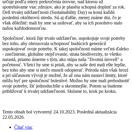
určuje podľa miery prekročenia úrovne, nad ktorou už
spotrebávame viac zdrojov, ako je planéta schopná doplniť za rok.
Deň trvalej udržateľnosti (Sustainability Day) sa koná každú
poslednú októbrovú stredu. Sú aj ďalšie, menej známe dni, čo je
však dôležité: mali by sme sa usilovať, aby sa ich posolstvo stalo
našou každodennosťou.
Spoločnosť, ktorá žije trvalo udržateľne, uspokojuje svoje potreby
bez toho, aby ohrozovala schopnosť budúcich generácií
uspokojovať svoje potreby. K takej spoločnosti máme veľmi ďaleko
- znečistenie, globálne otepľovanie, strata biodiverzity, to všetko
narastá, priamo úmerne s tým, ako stúpa naša "životná úroveň" a
početnosť. Všetci by sme si priali, aby sa naše deti mali ešte lepšie,
bez toho aby sme si niečo museli odopierať. Príroda nám však hrozí
a pri súčasnom vývoji je možné, že až ona nám nastaví limity, ktoré
môžu byť pre spoločnosť bolestivé. Možno by sme mali prehodnotiť
svoje potreby, žiť jednoduchšie a skromnejšie. Potom sa budeme
približovať k trvalej udržateľnosti. Skúsme to, krok po kroku.
Tento obsah bol vytvorený 24.10.2023. Posledná aktualizácia
22.05.2026.
Čítať viac
o Aby bol deň Zeme a trvalej udržateľnosti každý