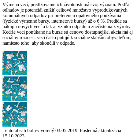
Výmena vecí, predlžovanie ich životnosti má svoj význam. Podľa
odhadov je potenciál znížiť celkové množstvo vyprodukovaných
komunálnych odpadov pri preferencii opätovného používania
(fyzické výmenné burzy, internetové burzy) až o 6 %. Predíde sa
nákupu nových vecí a tak aj vzniku odpadu a znečistenia z výroby.
Keďže veci ponúkané na burze sú cenovo dostupnejšie, akcia má aj
sociálny rozmer - veci často putujú k sociálne slabším obyvateľom,
namiesto toho, aby skončili v odpade.
Tento obsah bol vytvorený 03.05.2019. Posledná aktualizácia
15.10.2023.