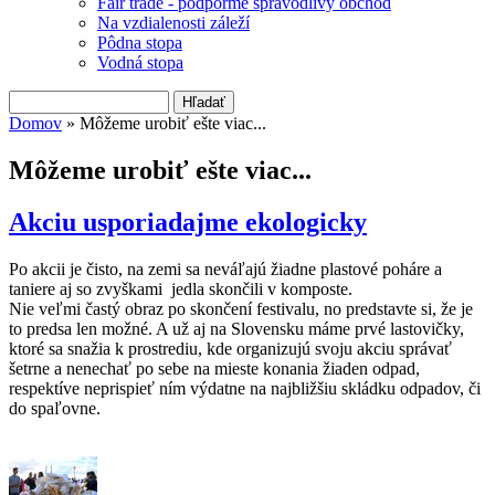
Fair trade - podporme spravodlivý obchod
Na vzdialenosti záleží
Pôdna stopa
Vodná stopa
Hľadať
Vyhľadávanie
Domov
» Môžeme urobiť ešte viac...
Nachádzate sa tu
Môžeme urobiť ešte viac...
Akciu usporiadajme ekologicky
Po akcii je čisto, na zemi sa neváľajú žiadne plastové poháre a
taniere aj so zvyškami jedla skončili v komposte.
Nie veľmi častý obraz po skončení festivalu, no predstavte si, že je
to predsa len možné. A už aj na Slovensku máme prvé lastovičky,
ktoré sa snažia k prostrediu, kde organizujú svoju akciu správať
šetrne a nenechať po sebe na mieste konania žiaden odpad,
respektíve neprispieť ním výdatne na najbližšiu skládku odpadov, či
do spaľovne.