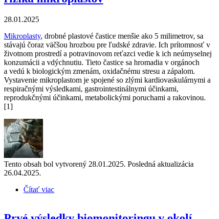
28.01.2025
Mikroplasty
, drobné plastové častice menšie ako 5 milimetrov, sa
stávajú čoraz väčšou hrozbou pre ľudské zdravie. Ich prítomnosť v
životnom prostredí a potravinovom reťazci vedie k ich neúmyselnej
konzumácii a vdýchnutiu. Tieto častice sa hromadia v orgánoch
a vedú k biologickým zmenám, oxidačnému stresu a zápalom.
Vystavenie mikroplastom je spojené so zlými kardiovaskulárnymi a
respiračnými výsledkami, gastrointestinálnymi účinkami,
reprodukčnými účinkami, metabolickými poruchami a rakovinou.
[1]
Tento obsah bol vytvorený 28.01.2025. Posledná aktualizácia
26.04.2025.
Čítať viac
o Nové štúdie upozorňujú na zdravotné riziká
mikroplastov
​​​​​​​Prvé výsledky biomonitoringu v okolí