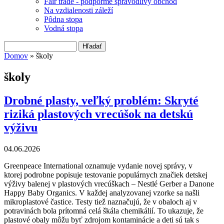
Fair trade - podporme spravodlivý obchod
Na vzdialenosti záleží
Pôdna stopa
Vodná stopa
Hľadať
Vyhľadávanie
Domov
» školy
Nachádzate sa tu
školy
Drobné plasty, veľký problém: Skryté
riziká plastových vrecúšok na detskú
výživu
04.06.2026
Greenpeace International oznamuje vydanie novej správy, v
ktorej podrobne popisuje testovanie populárnych značiek detskej
výživy balenej v plastových vrecúškach – Nestlé Gerber a Danone
Happy Baby Organics. V každej analyzovanej vzorke sa našli
mikroplastové častice. Testy tiež naznačujú, že v obaloch aj v
potravinách bola prítomná celá škála chemikálií. To ukazuje, že
plastové obaly môžu byť zdrojom kontaminácie a deti sú tak s