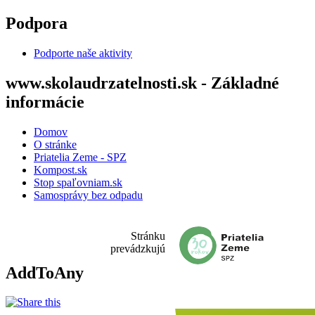
Skočiť na hlavný obsah
Podpora
Podporte naše aktivity
www.skolaudrzatelnosti.sk - Základné
informácie
Domov
O stránke
Priatelia Zeme - SPZ
Kompost.sk
Stop spaľovniam.sk
Samosprávy bez odpadu
Stránku
prevádzkujú
AddToAny