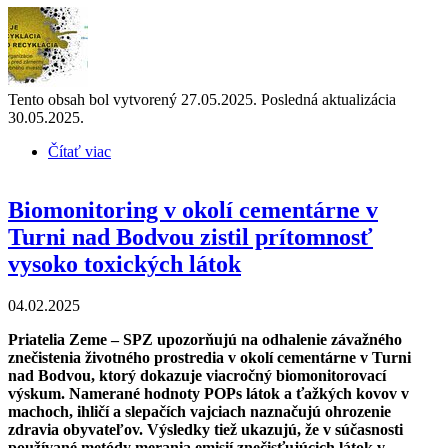
Tento obsah bol vytvorený 27.05.2025. Posledná aktualizácia
30.05.2025.
Čítať viac
o NIE JE RECYKLÁCIA AKO RECYKLÁCIA:
eko-organizácie varujú pred zámerom pochybného
investora v Prakovciach
Biomonitoring v okolí cementárne v
Turni nad Bodvou zistil prítomnosť
vysoko toxických látok
04.02.2025
Priatelia Zeme – SPZ upozorňujú na odhalenie závažného
znečistenia životného prostredia v okolí cementárne v Turni
nad Bodvou, ktorý dokazuje viacročný biomonitorovací
výskum. Namerané hodnoty POPs látok a ťažkých kovov v
machoch, ihličí a slepačích vajciach naznačujú ohrozenie
zdravia obyvateľov. Výsledky tiež ukazujú, že v súčasnosti
používané metódy merania emisií znečisťujúcich látok v