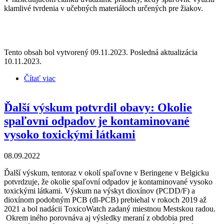
klamlivé tvrdenia v učebných materiáloch určených pre žiakov.
Tento obsah bol vytvorený 09.11.2023. Posledná aktualizácia
10.11.2023.
Čítať viac
o Využívajú prevádzkovatelia spaľovní
greenwashing na školách?
Ďalší výskum potvrdil obavy: Okolie
spaľovní odpadov je kontaminované
vysoko toxickými látkami
08.09.2022
Ďalší výskum, tentoraz v okolí spaľovne v Beringene v Belgicku
potvrdzuje, že okolie spaľovní odpadov je kontaminované vysoko
toxickými látkami. Výskum na výskyt dioxínov (PCDD/F) a
dioxínom podobným PCB (dl-PCB) prebiehal v rokoch 2019 až
2021 a bol nadácii ToxicoWatch zadaný miestnou Mestskou radou.
Okrem iného porovnáva aj výsledky meraní z obdobia pred