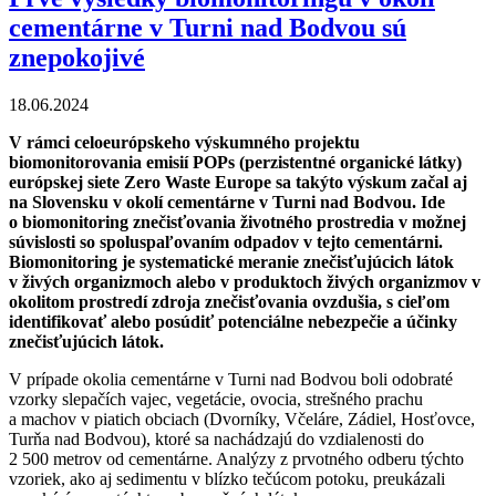
cementárne v Turni nad Bodvou sú
znepokojivé
18.06.2024
V rámci celoeurópskeho výskumného projektu
biomonitorovania emisií POPs (perzistentné organické látky)
európskej siete Zero Waste Europe sa takýto výskum začal aj
na Slovensku v okolí cementárne v Turni nad Bodvou. Ide
o biomonitoring znečisťovania životného prostredia v možnej
súvislosti so spoluspaľovaním odpadov v tejto cementárni.
Biomonitoring je systematické meranie znečisťujúcich látok
v živých organizmoch alebo v produktoch živých organizmov v
okolitom prostredí zdroja znečisťovania ovzdušia, s cieľom
identifikovať alebo posúdiť potenciálne nebezpečie a účinky
znečisťujúcich látok.
V prípade okolia cementárne v Turni nad Bodvou boli odobraté
vzorky slepačích vajec, vegetácie, ovocia, strešného prachu
a machov v piatich obciach (Dvorníky, Včeláre, Zádiel, Hosťovce,
Turňa nad Bodvou), ktoré sa nachádzajú do vzdialenosti do
2 500 metrov od cementárne. Analýzy z prvotného odberu týchto
vzoriek, ako aj sedimentu v blízko tečúcom potoku, preukázali