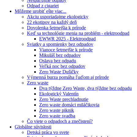
Nespaľujme odpady
Odpad z cigariet
Môžeme urobiť ešte viac...
Akciu usporiadajme ekologicky
22 ekotipov na každý deň
Dovolenka šetrnejšia k prírode
Keď sa technológie menia na problém - elektroodpad
EWWR 2025 - Elektroodpad
Sviatky a spomienky bez odpadov
Vianoce šetrnejšie k prírode
Mikuláš bez odpadov
Oslava bez odpadu
Veľká noc bez odpadov
Zero Waste Dušičky
Výmenná burza pomáha ľuďom aj prírode
Zero waste
Dva týždne Zero Waste, dva týždne bez odpadu
Ekologický Valentín
Zero Waste prechladnutie
Zero waste domáci miláčikovia
Zero waste piknik
Zero waste svadba
Čo viete o odpadoch a znečistení?
Globálne súvislosti
Detská práca vo svete