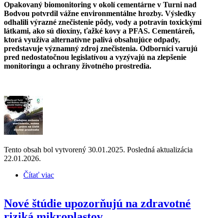
Opakovaný biomonitoring v okolí cementárne v Turni nad
Bodvou potvrdil vážne environmentálne hrozby. Výsledky
odhalili výrazné znečistenie pôdy, vody a potravín toxickými
látkami, ako sú dioxíny, ťažké kovy a PFAS. Cementáreň,
ktorá využíva alternatívne palivá obsahujúce odpady,
predstavuje významný zdroj znečistenia. Odborníci varujú
pred nedostatočnou legislatívou a vyzývajú na zlepšenie
monitoringu a ochrany životného prostredia.
Tento obsah bol vytvorený 30.01.2025. Posledná aktualizácia
22.01.2026.
Čítať viac
o Opakovaný biomonitoring v okolí cementárne
v Turni nad Bodvou potvrdzuje vážne
environmentálne hrozby
Nové štúdie upozorňujú na zdravotné
riziká mikroplastov