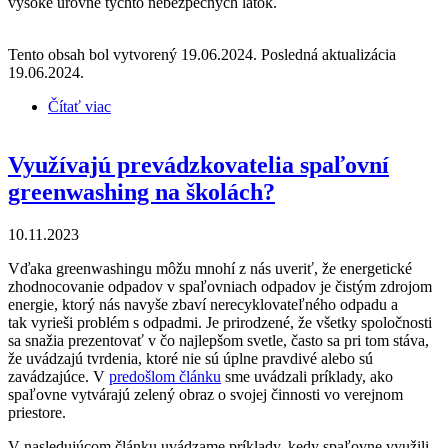
vysoké úrovne týchto nebezpečných látok.
Tento obsah bol vytvorený 19.06.2024. Posledná aktualizácia
19.06.2024.
Čítať viac
o ​​​​​​​Prvé výsledky biomonitoringu v okolí cementárne
v Turni nad Bodvou sú znepokojivé
Využívajú prevádzkovatelia spaľovní
greenwashing na školách?
10.11.2023
Vďaka greenwashingu môžu mnohí z nás uveriť, že energetické
zhodnocovanie odpadov v spaľovniach odpadov je čistým zdrojom
energie, ktorý nás navyše zbaví nerecyklovateľného odpadu a
tak vyrieši problém s odpadmi. Je prirodzené, že všetky spoločnosti
sa snažia prezentovať v čo najlepšom svetle, často sa pri tom stáva,
že uvádzajú tvrdenia, ktoré nie sú úplne pravdivé alebo sú
zavádzajúce. V
predošlom článku
sme uvádzali príklady, ako
spaľovne vytvárajú zelený obraz o svojej činnosti vo verejnom
priestore.
V nasledujúcom článku uvádzame príklady, kedy spaľovne využili