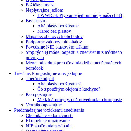
Požičiavajme si
Neplytvajme jedlom
EWWR24: Plytvanie jedlom nie je naša chuť!
Bez plastu
Aké plasty používame
Marec bez plastov
Mapa bezobalových obchodov
Podporme zálohovanie obalov
Povedzme NIE plastovým taškám
Stop rýchlej móde, odpadu a znečisteniu z módneho
priemyslu
Menej odpadu z prebaľovania detí a menštruačných
pomôcok
Trieďme, kompostujme a recyklujme
Trieďme odpad
Aké plasty používame?
Čo s použitým olejom z kuchyne?
Kompostujme
Medzinárodný týždeň povedomia o komposte
Vermikompostujme
Predchádzajme toxickému znečisteniu
Chemikálie v domácnosti
Ekologické upratovanie
NIE spaľovniam odpadu