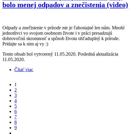
bolo menej odpadov a znečistenia (video)
Odpady a znečistenie v prírode nie je ľahostajné len nám. Mnohí
jednotlivci vo svojom osobnom živote i v práci presadzujú
dobrovoľnú skromnosť a spôsob života ohľaduplný k prírode.
Pridajte sa k nim aj vy :)
Tento obsah bol vytvorený 11.05.2020. Posledná aktualizácia
11.05.2020.
Čítať viac
o Každý z nás môže prispieť k tomu, aby bolo menej
odpadov a znečistenia (video)
1
Stránky
2
3
4
5
6
7
8
9
…