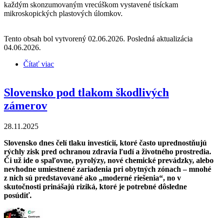
každým skonzumovaným vrecúškom vystavené tisíckam
mikroskopických plastových úlomkov.
Tento obsah bol vytvorený 02.06.2026. Posledná aktualizácia
04.06.2026.
Čítať viac
o Drobné plasty, veľký problém: Skryté riziká
plastových vrecúšok na detskú výživu
Slovensko pod tlakom škodlivých
zámerov
28.11.2025
Slovensko dnes čelí tlaku investícií, ktoré často uprednostňujú
rýchly zisk pred ochranou zdravia ľudí a životného prostredia.
Či už ide o spaľovne, pyrolýzy, nové chemické prevádzky, alebo
nevhodne umiestnené zariadenia pri obytných zónach – mnohé
z nich sú predstavované ako „moderné riešenia“, no v
skutočnosti prinášajú riziká, ktoré je potrebné dôsledne
posúdiť.