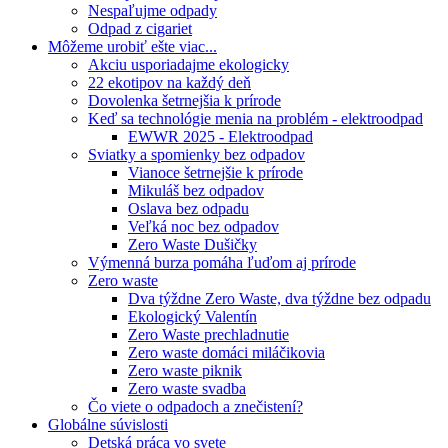
Nespaľujme odpady
Odpad z cigariet
Môžeme urobiť ešte viac...
Akciu usporiadajme ekologicky
22 ekotipov na každý deň
Dovolenka šetrnejšia k prírode
Keď sa technológie menia na problém - elektroodpad
EWWR 2025 - Elektroodpad
Sviatky a spomienky bez odpadov
Vianoce šetrnejšie k prírode
Mikuláš bez odpadov
Oslava bez odpadu
Veľká noc bez odpadov
Zero Waste Dušičky
Výmenná burza pomáha ľuďom aj prírode
Zero waste
Dva týždne Zero Waste, dva týždne bez odpadu
Ekologický Valentín
Zero Waste prechladnutie
Zero waste domáci miláčikovia
Zero waste piknik
Zero waste svadba
Čo viete o odpadoch a znečistení?
Globálne súvislosti
Detská práca vo svete