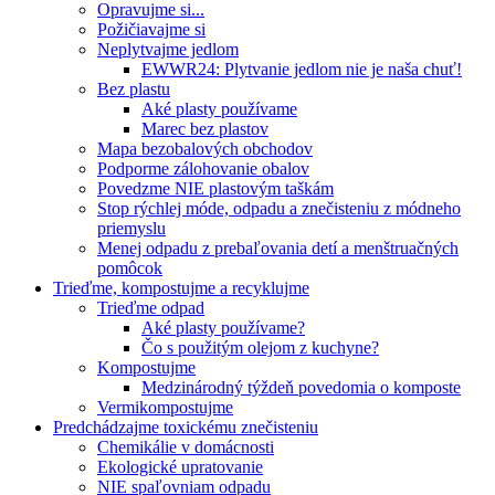
Opravujme si...
Požičiavajme si
Neplytvajme jedlom
EWWR24: Plytvanie jedlom nie je naša chuť!
Bez plastu
Aké plasty používame
Marec bez plastov
Mapa bezobalových obchodov
Podporme zálohovanie obalov
Povedzme NIE plastovým taškám
Stop rýchlej móde, odpadu a znečisteniu z módneho
priemyslu
Menej odpadu z prebaľovania detí a menštruačných
pomôcok
Trieďme, kompostujme a recyklujme
Trieďme odpad
Aké plasty používame?
Čo s použitým olejom z kuchyne?
Kompostujme
Medzinárodný týždeň povedomia o komposte
Vermikompostujme
Predchádzajme toxickému znečisteniu
Chemikálie v domácnosti
Ekologické upratovanie
NIE spaľovniam odpadu