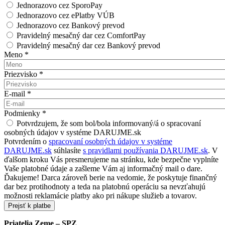
Jednorazovo cez SporoPay
Jednorazovo cez ePlatby VÚB
Jednorazovo cez Bankový prevod
Pravidelný mesačný dar cez ComfortPay
Pravidelný mesačný dar cez Bankový prevod
Meno
*
Priezvisko
*
E-mail
*
Podmienky
*
Potvrdzujem, že som bol/bola informovaný/á o spracovaní
osobných údajov v systéme DARUJME.sk
Potvrdením o
spracovaní osobných údajov v systéme
DARUJME.sk
súhlasíte
s pravidlami používania DARUJME.sk
. V
ďalšom kroku Vás presmerujeme na stránku, kde bezpečne vyplníte
Vaše platobné údaje a zašleme Vám aj informačný mail o dare.
Ďakujeme! Darca zároveň berie na vedomie, že poskytuje finančný
dar bez protihodnoty a teda na platobnú operáciu sa nevzťahujú
možnosti reklamácie platby ako pri nákupe služieb a tovarov.
Priatelia Zeme – SPZ