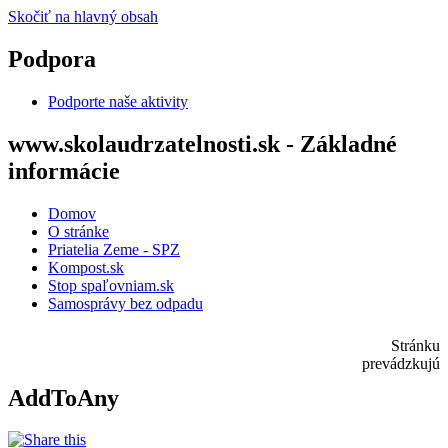
Skočiť na hlavný obsah
Podpora
Podporte naše aktivity
www.skolaudrzatelnosti.sk - Základné
informácie
Domov
O stránke
Priatelia Zeme - SPZ
Kompost.sk
Stop spaľovniam.sk
Samosprávy bez odpadu
Stránku
prevádzkujú
AddToAny