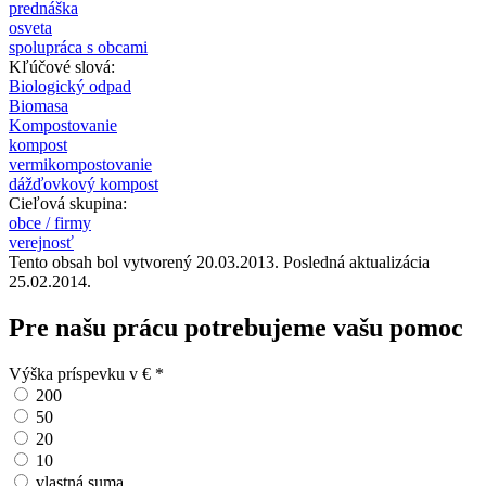
prednáška
osveta
spolupráca s obcami
Kľúčové slová:
Biologický odpad
Biomasa
Kompostovanie
kompost
vermikompostovanie
dážďovkový kompost
Cieľová skupina:
obce / firmy
verejnosť
Tento obsah bol vytvorený 20.03.2013. Posledná aktualizácia
25.02.2014.
Pre našu prácu potrebujeme vašu pomoc
Výška príspevku v €
*
200
50
20
10
vlastná suma