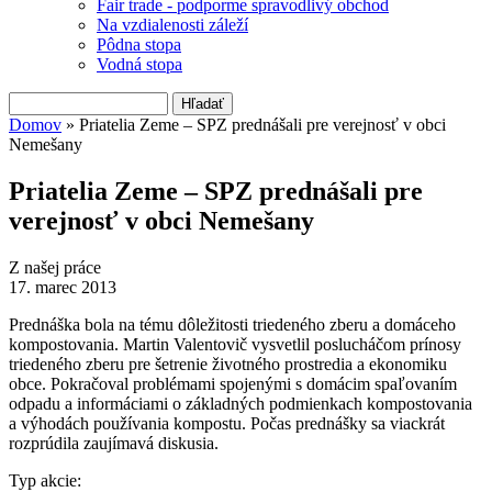
Fair trade - podporme spravodlivý obchod
Na vzdialenosti záleží
Pôdna stopa
Vodná stopa
Hľadať
Vyhľadávanie
Domov
» Priatelia Zeme – SPZ prednášali pre verejnosť v obci
Nemešany
Nachádzate sa tu
Priatelia Zeme – SPZ prednášali pre
verejnosť v obci Nemešany
Z našej práce
17. marec 2013
Prednáška bola na tému dôležitosti triedeného zberu a domáceho
kompostovania. Martin Valentovič vysvetlil poslucháčom prínosy
triedeného zberu pre šetrenie životného prostredia a ekonomiku
obce. Pokračoval problémami spojenými s domácim spaľovaním
odpadu a informáciami o základných podmienkach kompostovania
a výhodách používania kompostu. Počas prednášky sa viackrát
rozprúdila zaujímavá diskusia.
Typ akcie: