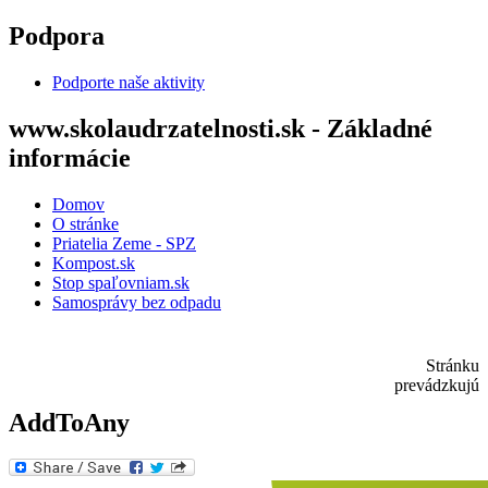
Skočiť na hlavný obsah
Podpora
Podporte naše aktivity
www.skolaudrzatelnosti.sk - Základné
informácie
Domov
O stránke
Priatelia Zeme - SPZ
Kompost.sk
Stop spaľovniam.sk
Samosprávy bez odpadu
Stránku
prevádzkujú
AddToAny