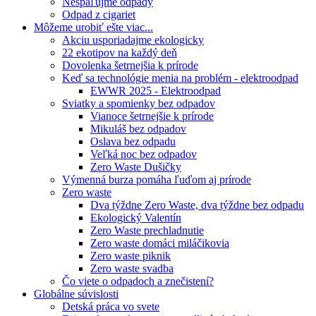
Nespaľujme odpady
Odpad z cigariet
Môžeme urobiť ešte viac...
Akciu usporiadajme ekologicky
22 ekotipov na každý deň
Dovolenka šetrnejšia k prírode
Keď sa technológie menia na problém - elektroodpad
EWWR 2025 - Elektroodpad
Sviatky a spomienky bez odpadov
Vianoce šetrnejšie k prírode
Mikuláš bez odpadov
Oslava bez odpadu
Veľká noc bez odpadov
Zero Waste Dušičky
Výmenná burza pomáha ľuďom aj prírode
Zero waste
Dva týždne Zero Waste, dva týždne bez odpadu
Ekologický Valentín
Zero Waste prechladnutie
Zero waste domáci miláčikovia
Zero waste piknik
Zero waste svadba
Čo viete o odpadoch a znečistení?
Globálne súvislosti
Detská práca vo svete