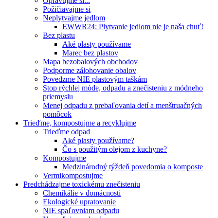
Opravujme si...
Požičiavajme si
Neplytvajme jedlom
EWWR24: Plytvanie jedlom nie je naša chuť!
Bez plastu
Aké plasty používame
Marec bez plastov
Mapa bezobalových obchodov
Podporme zálohovanie obalov
Povedzme NIE plastovým taškám
Stop rýchlej móde, odpadu a znečisteniu z módneho
priemyslu
Menej odpadu z prebaľovania detí a menštruačných
pomôcok
Trieďme, kompostujme a recyklujme
Trieďme odpad
Aké plasty používame?
Čo s použitým olejom z kuchyne?
Kompostujme
Medzinárodný týždeň povedomia o komposte
Vermikompostujme
Predchádzajme toxickému znečisteniu
Chemikálie v domácnosti
Ekologické upratovanie
NIE spaľovniam odpadu