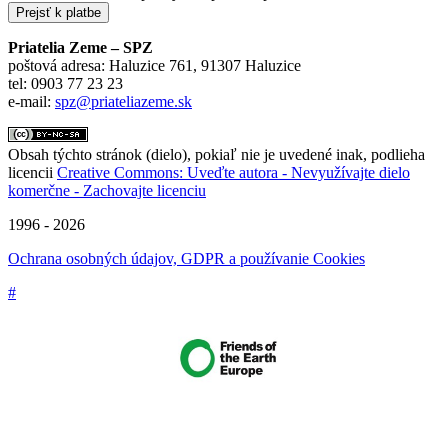
Priatelia Zeme – SPZ
poštová adresa: Haluzice 761, 91307 Haluzice
tel: 0903 77 23 23
e-mail:
spz@priateliazeme.sk
Obsah týchto stránok (dielo), pokiaľ nie je uvedené inak, podlieha
licencii
Creative Commons: Uveďte autora - Nevyužívajte dielo
komerčne - Zachovajte licenciu
1996 - 2026
Ochrana osobných údajov, GDPR a používanie Cookies
#