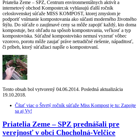
Priatelia Zeme – SPZ, Centrum environmentálnych aktivít a
internetový obchod Komposter.sk vyhlasujú ďalší ročník
celoslovenskej súťaže MISS KOMPOST, ktorej zmyslom je
podporiť vnímanie kompostovania ako súčasti moderného životného
štýlu. Do súťaže o zaujímavé ceny sa môže zapojiť každý, kto doma
kompostuje, bez ohľadu na spôsob kompostovania, veľkosť a typ
kompostoviska. Súťažné kompostovisko nemusí vyzerať vôbec
vzorovo, porotu môže zaujať práve netradičné riešenie, nápaditosť,
či príbeh, ktorý súťažiaci napíše o kompostovaní.
Tento obsah bol vytvorený 04.06.2014. Posledná aktualizácia
19.10.2018.
Čítať viac
o Štvrtý ročník súťaže Miss Kompost je tu: Zapojte
sa aj Vy!
Priatelia Zeme – SPZ prednášali pre
verejnosť v obci Chocholná-Velčice