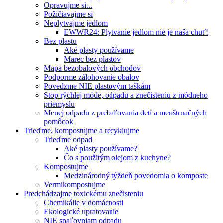
Opravujme si...
Požičiavajme si
Neplytvajme jedlom
EWWR24: Plytvanie jedlom nie je naša chuť!
Bez plastu
Aké plasty používame
Marec bez plastov
Mapa bezobalových obchodov
Podporme zálohovanie obalov
Povedzme NIE plastovým taškám
Stop rýchlej móde, odpadu a znečisteniu z módneho
priemyslu
Menej odpadu z prebaľovania detí a menštruačných
pomôcok
Trieďme, kompostujme a recyklujme
Trieďme odpad
Aké plasty používame?
Čo s použitým olejom z kuchyne?
Kompostujme
Medzinárodný týždeň povedomia o komposte
Vermikompostujme
Predchádzajme toxickému znečisteniu
Chemikálie v domácnosti
Ekologické upratovanie
NIE spaľovniam odpadu