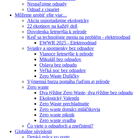
Nespaľujme odpady
Odpad z cigariet
Môžeme urobiť ešte viac...
Akciu usporiadajme ekologicky
22 ekotipov na každý deň
Dovolenka šetrnejšia k prírode
Keď sa technológie menia na problém - elektroodpad
EWWR 2025 - Elektroodpad
Sviatky a spomienky bez odpadov
Vianoce šetrnejšie k prírode
Mikuláš bez odpadov
Oslava bez odpadu
Veľká noc bez odpadov
Zero Waste Dušičky
Výmenná burza pomáha ľuďom aj prírode
Zero waste
Dva týždne Zero Waste, dva týždne bez odpadu
Ekologický Valentín
Zero Waste prechladnutie
Zero waste domáci miláčikovia
Zero waste piknik
Zero waste svadba
Čo viete o odpadoch a znečistení?
Globálne súvislosti
Detská práca vo svete