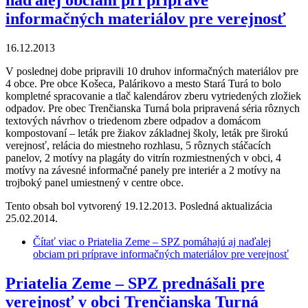
naďalej obciam pri príprave
informačných materiálov pre verejnosť
16.12.2013
V poslednej dobe pripravili 10 druhov informačných materiálov pre
4 obce. Pre obce Košeca, Palárikovo a mesto Stará Turá to bolo
kompletné spracovanie a tlač kalendárov zberu vytriedených zložiek
odpadov. Pre obec Trenčianska Turná bola pripravená séria rôznych
textových návrhov o triedenom zbere odpadov a domácom
kompostovaní – leták pre žiakov základnej školy, leták pre širokú
verejnosť, relácia do miestneho rozhlasu, 5 rôznych stáčacích
panelov, 2 motívy na plagáty do vitrín rozmiestnených v obci, 4
motívy na závesné informačné panely pre interiér a 2 motívy na
trojboký panel umiestnený v centre obce.
Tento obsah bol vytvorený 19.12.2013. Posledná aktualizácia
25.02.2014.
Čítať viac
o Priatelia Zeme – SPZ pomáhajú aj naďalej
obciam pri príprave informačných materiálov pre verejnosť
Priatelia Zeme – SPZ prednášali pre
verejnosť v obci Trenčianska Turná