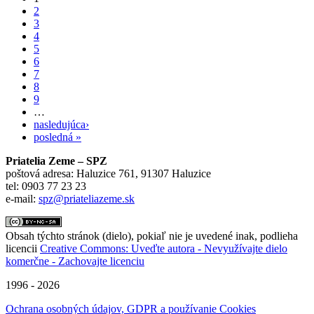
2
3
4
5
6
7
8
9
…
nasledujúca›
posledná »
Priatelia Zeme – SPZ
poštová adresa: Haluzice 761, 91307 Haluzice
tel: 0903 77 23 23
e-mail:
spz@priateliazeme.sk
Obsah týchto stránok (dielo), pokiaľ nie je uvedené inak, podlieha
licencii
Creative Commons: Uveďte autora - Nevyužívajte dielo
komerčne - Zachovajte licenciu
1996 - 2026
Ochrana osobných údajov, GDPR a používanie Cookies