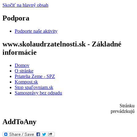
Skočiť na hlavný obsah
Podpora
Podporte naše aktivity
www.skolaudrzatelnosti.sk - Základné
informácie
Domov
O stránke
Priatelia Zeme - SPZ
Kompost.sk
Stop spaľovniam.sk
Samosprávy bez odpadu
Stránku
prevádzkujú
AddToAny