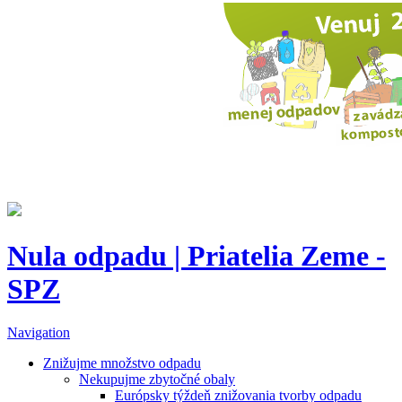
Nula odpadu | Priatelia Zeme -
SPZ
Navigation
Znižujme množstvo odpadu
Nekupujme zbytočné obaly
Európsky týždeň znižovania tvorby odpadu