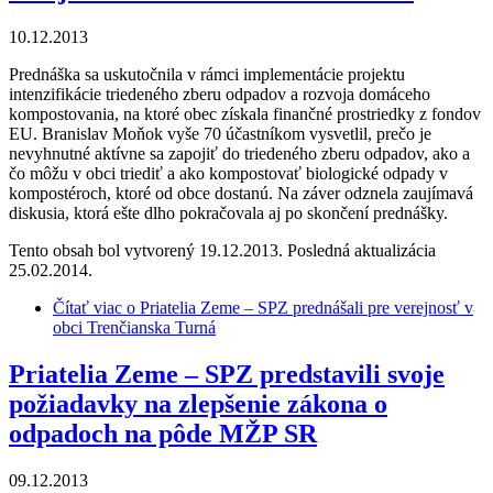
10.12.2013
Prednáška sa uskutočnila v rámci implementácie projektu
intenzifikácie triedeného zberu odpadov a rozvoja domáceho
kompostovania, na ktoré obec získala finančné prostriedky z fondov
EU. Branislav Moňok vyše 70 účastníkom vysvetlil, prečo je
nevyhnutné aktívne sa zapojiť do triedeného zberu odpadov, ako a
čo môžu v obci triediť a ako kompostovať biologické odpady v
kompostéroch, ktoré od obce dostanú. Na záver odznela zaujímavá
diskusia, ktorá ešte dlho pokračovala aj po skončení prednášky.
Tento obsah bol vytvorený 19.12.2013. Posledná aktualizácia
25.02.2014.
Čítať viac
o Priatelia Zeme – SPZ prednášali pre verejnosť v
obci Trenčianska Turná
Priatelia Zeme – SPZ predstavili svoje
požiadavky na zlepšenie zákona o
odpadoch na pôde MŽP SR
09.12.2013