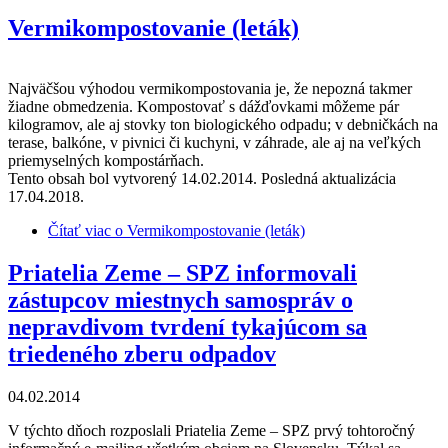
Vermikompostovanie (leták)
Najväčšou výhodou vermikompostovania je, že nepozná takmer
žiadne obmedzenia. Kompostovať s dážďovkami môžeme pár
kilogramov, ale aj stovky ton biologického odpadu; v debničkách na
terase, balkóne, v pivnici či kuchyni, v záhrade, ale aj na veľkých
priemyselných kompostárňach.
Tento obsah bol vytvorený 14.02.2014. Posledná aktualizácia
17.04.2018.
Čítať viac
o Vermikompostovanie (leták)
Priatelia Zeme – SPZ informovali
zástupcov miestnych samospráv o
nepravdivom tvrdení tykajúcom sa
triedeného zberu odpadov
04.02.2014
V týchto dňoch rozposlali Priatelia Zeme – SPZ prvý tohtoročný