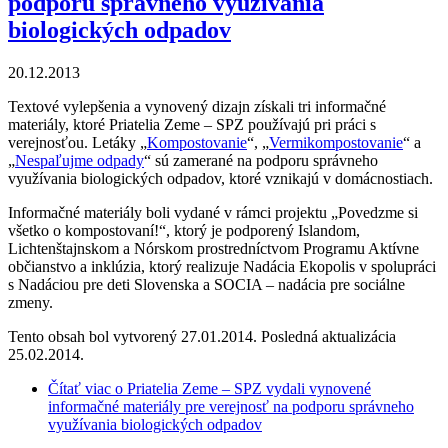
podporu správneho využívania
biologických odpadov
20.12.2013
Textové vylepšenia a vynovený dizajn získali tri informačné
materiály, ktoré Priatelia Zeme – SPZ používajú pri práci s
verejnosťou. Letáky „
Kompostovanie
“, „
Vermikompostovanie
“ a
„
Nespaľujme odpady
“ sú zamerané na podporu správneho
využívania biologických odpadov, ktoré vznikajú v domácnostiach.
Informačné materiály boli vydané v rámci projektu „Povedzme si
všetko o kompostovaní!“, ktorý je podporený Islandom,
Lichtenštajnskom a Nórskom prostredníctvom Programu Aktívne
občianstvo a inklúzia, ktorý realizuje Nadácia Ekopolis v spolupráci
s Nadáciou pre deti Slovenska a SOCIA – nadácia pre sociálne
zmeny.
Tento obsah bol vytvorený 27.01.2014. Posledná aktualizácia
25.02.2014.
Čítať viac
o Priatelia Zeme – SPZ vydali vynovené
informačné materiály pre verejnosť na podporu správneho
využívania biologických odpadov