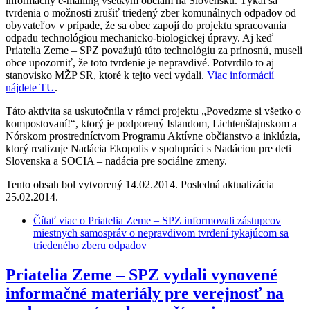
informačný e-mailing všetkým obciam na Slovensku. Týkal sa
tvrdenia o možnosti zrušiť triedený zber komunálnych odpadov od
obyvateľov v prípade, že sa obec zapojí do projektu spracovania
odpadu technológiou mechanicko-biologickej úpravy. Aj keď
Priatelia Zeme – SPZ považujú túto technológiu za prínosnú, museli
obce upozorniť, že toto tvrdenie je nepravdivé. Potvrdilo to aj
stanovisko MŽP SR, ktoré k tejto veci vydali.
Viac informácií
nájdete TU
.
Táto aktivita sa uskutočnila v rámci projektu „Povedzme si všetko o
kompostovaní!“, ktorý je podporený Islandom, Lichtenštajnskom a
Nórskom prostredníctvom Programu Aktívne občianstvo a inklúzia,
ktorý realizuje Nadácia Ekopolis v spolupráci s Nadáciou pre deti
Slovenska a SOCIA – nadácia pre sociálne zmeny.
Tento obsah bol vytvorený 14.02.2014. Posledná aktualizácia
25.02.2014.
Čítať viac
o Priatelia Zeme – SPZ informovali zástupcov
miestnych samospráv o nepravdivom tvrdení tykajúcom sa
triedeného zberu odpadov
Priatelia Zeme – SPZ vydali vynovené
informačné materiály pre verejnosť na