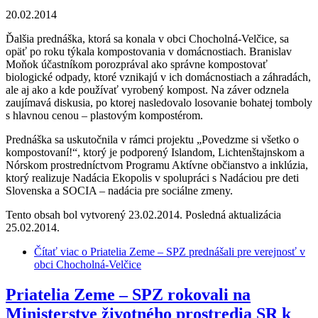
20.02.2014
Ďalšia prednáška, ktorá sa konala v obci Chocholná-Velčice, sa
opäť po roku týkala kompostovania v domácnostiach. Branislav
Moňok účastníkom porozprával ako správne kompostovať
biologické odpady, ktoré vznikajú v ich domácnostiach a záhradách,
ale aj ako a kde používať vyrobený kompost. Na záver odznela
zaujímavá diskusia, po ktorej nasledovalo losovanie bohatej tomboly
s hlavnou cenou – plastovým kompostérom.
Prednáška sa uskutočnila v rámci projektu „Povedzme si všetko o
kompostovaní!“, ktorý je podporený Islandom, Lichtenštajnskom a
Nórskom prostredníctvom Programu Aktívne občianstvo a inklúzia,
ktorý realizuje Nadácia Ekopolis v spolupráci s Nadáciou pre deti
Slovenska a SOCIA – nadácia pre sociálne zmeny.
Tento obsah bol vytvorený 23.02.2014. Posledná aktualizácia
25.02.2014.
Čítať viac
o Priatelia Zeme – SPZ prednášali pre verejnosť v
obci Chocholná-Velčice
Priatelia Zeme – SPZ rokovali na
Ministerstve životného prostredia SR k