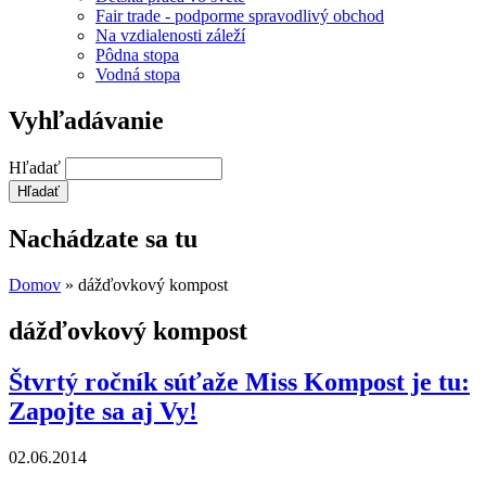
Fair trade - podporme spravodlivý obchod
Na vzdialenosti záleží
Pôdna stopa
Vodná stopa
Vyhľadávanie
Hľadať
Nachádzate sa tu
Domov
» dážďovkový kompost
dážďovkový kompost
Štvrtý ročník súťaže Miss Kompost je tu:
Zapojte sa aj Vy!
02.06.2014