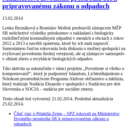
pripravovanému zákonu o odpadoch
13.02.2014
Lenka Beznáková a Branislav Moňok predstavili zástupcom MŽP
SR nelichotivé výsledky prieskumov o nakladaní s biologicky
rozložiteľnými komunálnymi odpadmi v mestách a obciach z rokov
2012 a 2013 a navrhli opatrenia, ktoré by ich mali napraviť.
Samostatnou časťou rokovania bola diskusia o možnej spolupráci na
zvyšovaní povedomia širokej verejnosti, ale aj zástupcov samospráv
v oblasti zberu a recyklácie biologických odpadov.
Táto aktivita sa uskutočnila v rámci projektu „Povedzme si všetko o
kompostovaní!“, ktorý je podporený Islandom, Lichtenštajnskom a
Nórskom prostredníctvom Programu Aktívne občianstvo a inklúzia,
ktorý realizuje Nadácia Ekopolis v spolupráci s Nadáciou pre deti
Slovenska a SOCIA – nadácia pre sociálne zmeny.
Tento obsah bol vytvorený 21.02.2014. Posledná aktualizácia
25.02.2014.
Čítať viac
o Priatelia Zeme – SPZ rokovali na Ministerstve
životného prostredia SR k pripravovanému zákonu o
odpadoch