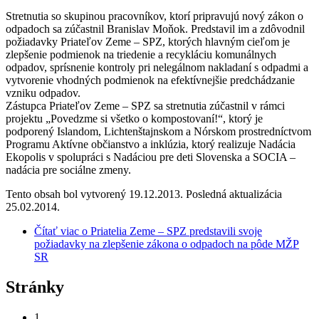
Stretnutia so skupinou pracovníkov, ktorí pripravujú nový zákon o
odpadoch sa zúčastnil Branislav Moňok. Predstavil im a zdôvodnil
požiadavky Priateľov Zeme – SPZ, ktorých hlavným cieľom je
zlepšenie podmienok na triedenie a recykláciu komunálnych
odpadov, sprísnenie kontroly pri nelegálnom nakladaní s odpadmi a
vytvorenie vhodných podmienok na efektívnejšie predchádzanie
vzniku odpadov.
Zástupca Priateľov Zeme – SPZ sa stretnutia zúčastnil v rámci
projektu „Povedzme si všetko o kompostovaní!“, ktorý je
podporený Islandom, Lichtenštajnskom a Nórskom prostredníctvom
Programu Aktívne občianstvo a inklúzia, ktorý realizuje Nadácia
Ekopolis v spolupráci s Nadáciou pre deti Slovenska a SOCIA –
nadácia pre sociálne zmeny.
Tento obsah bol vytvorený 19.12.2013. Posledná aktualizácia
25.02.2014.
Čítať viac
o Priatelia Zeme – SPZ predstavili svoje
požiadavky na zlepšenie zákona o odpadoch na pôde MŽP
SR
Stránky
1