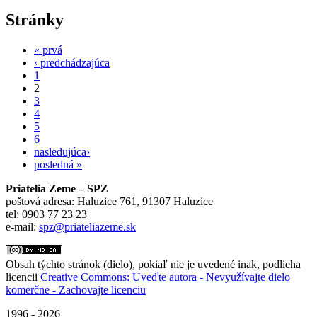
Stránky
« prvá
‹ predchádzajúca
1
2
3
4
5
6
nasledujúca›
posledná »
Priatelia Zeme – SPZ
poštová adresa: Haluzice 761, 91307 Haluzice
tel: 0903 77 23 23
e-mail:
spz@priateliazeme.sk
Obsah týchto stránok (dielo), pokiaľ nie je uvedené inak, podlieha
licencii
Creative Commons: Uveďte autora - Nevyužívajte dielo
komerčne - Zachovajte licenciu
1996 - 2026