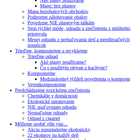
Aké plasty používame
Marec bez plastov
Mapa bezobalových obchodov
Podporme zálohovanie obalov
Povedzme NIE plastovým taškám
Stop rýchlej móde, odpadu a znečisteniu z módneho
priemyslu
Menej odpadu z prebaľovania detí a menštruačných
pomôcok
Trieďme, kompostujme a recyklujme
Trieďme odpad
Aké plasty používame?
Čo s použitým olejom z kuchyne?
Kompostujme
Medzinárodný týždeň povedomia o komposte
Vermikompostujme
Predchádzajme toxickému znečisteniu
Chemikálie v domácnosti
Ekologické upratovanie
NIE spaľovniam odpadu
Nespaľujme odpady
Odpad z cigariet
Môžeme urobiť ešte viac...
Akciu usporiadajme ekologicky
22 ekotipov na každý deň