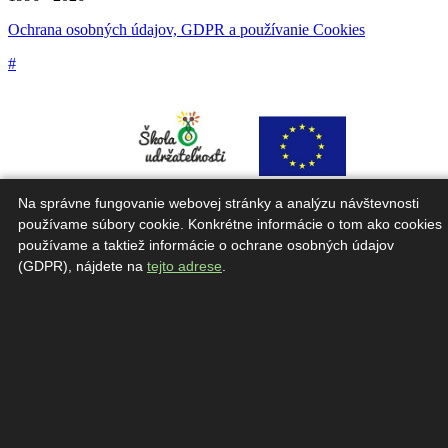
Ochrana osobných údajov, GDPR a používanie Cookies
#
Na správne fungovanie webovej stránky a analýzu návštevnosti
používame súbory cookie. Konkrétne informácie o tom ako cookies
používame a taktiež informácie o ochrane osobných údajov
Táto webová stránka bola vytvorená v rámci projektu "Škola
udržateľnosti".
(GDPR), nájdete na
tejto adrese
.
Občianske združenie Priatelia Zeme – SPZ ďakujú za finančnú
podporu od Európskej únie. Za obsah tejto stránky zodpovedajú
Priatelia Zeme – SPZ.V žiadnom prípade nereprezentujú oficiálne
stanovisko Európskej únie, ktorá nezodpovedá za žiadne použitie
informácií z tejto stránky alebo s nimi súvisiacimi materiálmi.