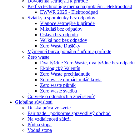
Dovolenka šetrnejšia k prírode
Keď sa technológie menia na problém - elektroodpad
EWWR 2025 - Elektroodpad
Sviatky a spomienky bez odpadov
Vianoce šetrnejšie k prírode
Mikuláš bez odpadov
Oslava bez odpadu
Veľká noc bez odpadov
Zero Waste Dušičky
Výmenná burza pomáha ľuďom aj prírode
Zero waste
Dva týždne Zero Waste, dva týždne bez odpadu
Ekologický Valentín
Zero Waste prechladnutie
Zero waste domáci miláčikovia
Zero waste piknik
Zero waste svadba
Čo viete o odpadoch a znečistení?
Globálne súvislosti
Detská práca vo svete
Fair trade - podporme spravodlivý obchod
Na vzdialenosti záleží
Pôdna stopa
Vodná stopa