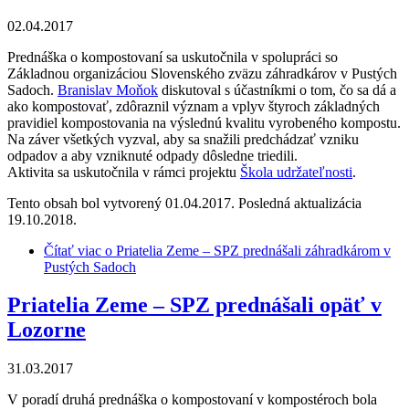
02.04.2017
Prednáška o kompostovaní sa uskutočnila v spolupráci so
Základnou organizáciou Slovenského zväzu záhradkárov v Pustých
Sadoch.
Branislav Moňok
diskutoval s účastníkmi o tom, čo sa dá a
ako kompostovať, zdôraznil význam a vplyv štyroch základných
pravidiel kompostovania na výslednú kvalitu vyrobeného kompostu.
Na záver všetkých vyzval, aby sa snažili predchádzať vzniku
odpadov a aby vzniknuté odpady dôsledne triedili.
Aktivita sa uskutočnila v rámci projektu
Škola udržateľnosti
.
Tento obsah bol vytvorený 01.04.2017. Posledná aktualizácia
19.10.2018.
Čítať viac
o Priatelia Zeme – SPZ prednášali záhradkárom v
Pustých Sadoch
Priatelia Zeme – SPZ prednášali opäť v
Lozorne
31.03.2017
V poradí druhá prednáška o kompostovaní v kompostéroch bola