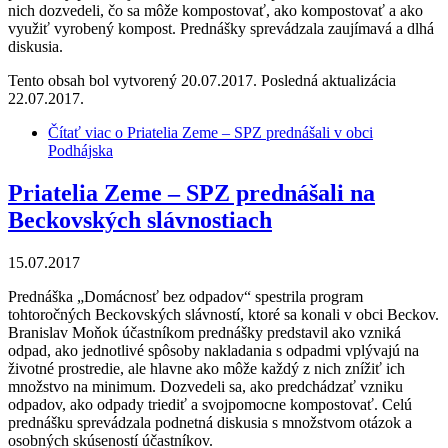
nich dozvedeli, čo sa môže kompostovať, ako kompostovať a ako
využiť vyrobený kompost. Prednášky sprevádzala zaujímavá a dlhá
diskusia.
Tento obsah bol vytvorený 20.07.2017. Posledná aktualizácia
22.07.2017.
Čítať viac
o Priatelia Zeme – SPZ prednášali v obci
Podhájska
Priatelia Zeme – SPZ prednášali na
Beckovských slávnostiach
15.07.2017
Prednáška „Domácnosť bez odpadov“ spestrila program
tohtoročných Beckovských slávností, ktoré sa konali v obci Beckov.
Branislav Moňok účastníkom prednášky predstavil ako vzniká
odpad, ako jednotlivé spôsoby nakladania s odpadmi vplývajú na
životné prostredie, ale hlavne ako môže každý z nich znížiť ich
množstvo na minimum. Dozvedeli sa, ako predchádzať vzniku
odpadov, ako odpady triediť a svojpomocne kompostovať. Celú
prednášku sprevádzala podnetná diskusia s množstvom otázok a
osobných skúseností účastníkov.