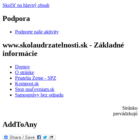
Skočiť na hlavný obsah
Podpora
Podporte naše aktivity
www.skolaudrzatelnosti.sk - Základné
informácie
Domov
O stránke
Priatelia Zeme - SPZ
Kompost.sk
Stop spaľovniam.sk
Samosprávy bez odpadu
Stránku
prevádzkujú
AddToAny