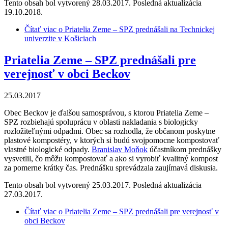
Tento obsah bol vytvorený 28.03.2017. Posledná aktualizácia
19.10.2018.
Čítať viac
o Priatelia Zeme – SPZ prednášali na Technickej
univerzite v Košiciach
Priatelia Zeme – SPZ prednášali pre
verejnosť v obci Beckov
25.03.2017
Obec Beckov je ďalšou samosprávou, s ktorou Priatelia Zeme –
SPZ rozbiehajú spoluprácu v oblasti nakladania s biologicky
rozložiteľnými odpadmi. Obec sa rozhodla, že občanom poskytne
plastové kompostéry, v ktorých si budú svojpomocne kompostovať
vlastné biologické odpady.
Branislav Moňok
účastníkom prednášky
vysvetlil, čo môžu kompostovať a ako si vyrobiť kvalitný kompost
za pomerne krátky čas. Prednášku sprevádzala zaujímavá diskusia.
Tento obsah bol vytvorený 25.03.2017. Posledná aktualizácia
27.03.2017.
Čítať viac
o Priatelia Zeme – SPZ prednášali pre verejnosť v
obci Beckov