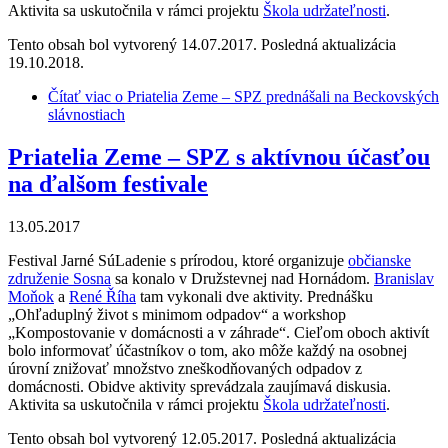
Aktivita sa uskutočnila v rámci projektu
Škola udržateľnosti
.
Tento obsah bol vytvorený 14.07.2017. Posledná aktualizácia
19.10.2018.
Čítať viac
o Priatelia Zeme – SPZ prednášali na Beckovských
slávnostiach
Priatelia Zeme – SPZ s aktívnou účasťou
na ďalšom festivale
13.05.2017
Festival Jarné SúLadenie s prírodou, ktoré organizuje
občianske
združenie Sosna
sa konalo v Družstevnej nad Hornádom.
Branislav
Moňok
a
René Říha
tam vykonali dve aktivity. Prednášku
„Ohľaduplný život s minimom odpadov“ a workshop
„Kompostovanie v domácnosti a v záhrade“. Cieľom oboch aktivít
bolo informovať účastníkov o tom, ako môže každý na osobnej
úrovní znižovať množstvo zneškodňovaných odpadov z
domácnosti. Obidve aktivity sprevádzala zaujímavá diskusia.
Aktivita sa uskutočnila v rámci projektu
Škola udržateľnosti
.
Tento obsah bol vytvorený 12.05.2017. Posledná aktualizácia