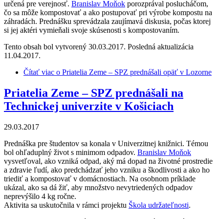
určená pre verejnosť.
Branislav Moňok
porozprával poslucháčom,
čo sa môže kompostovať a ako postupovať pri výrobe kompostu na
záhradách. Prednášku sprevádzala zaujímavá diskusia, počas ktorej
si jej aktéri vymieňali svoje skúsenosti s kompostovaním.
Tento obsah bol vytvorený 30.03.2017. Posledná aktualizácia
11.04.2017.
Čítať viac
o Priatelia Zeme – SPZ prednášali opäť v Lozorne
Priatelia Zeme – SPZ prednášali na
Technickej univerzite v Košiciach
29.03.2017
Prednáška pre študentov sa konala v Univerzitnej knižnici. Témou
bol ohľaduplný život s minimom odpadov.
Branislav Moňok
vysvetľoval, ako vzniká odpad, aký má dopad na životné prostredie
a zdravie ľudí, ako predchádzať jeho vzniku a škodlivosti a ako ho
triediť a kompostovať v domácnostiach. Na osobnom príklade
ukázal, ako sa dá žiť, aby množstvo nevytriedených odpadov
neprevýšilo 4 kg ročne.
Aktivita sa uskutočnila v rámci projektu
Škola udržateľnosti
.