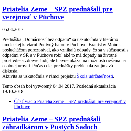
Priatelia Zeme – SPZ prednášali pre
verejnosť v Púchove
05.04.2017
Prednáška „Domácnosť bez odpadu“ sa uskutočnila v literárno-
umeleckej kaviarni Podivný barón v Púchove. Branislav Moňok
poslucháčom porozprával, ako vznikajú odpady, čo sa v súčasnosti s
odpadmi v SR a v Púchove robí, aké to má dopady na životné
prostredie a zdravie ľudí, ale hlavne ukázal na možnosti riešenia na
osobnej úrovni. Počas celej prednášky prebiehala zaujímavá
diskusia.
Aktivita sa uskutočnila v rámci projektu
Škola udržateľnosti
.
Tento obsah bol vytvorený 04.04.2017. Posledná aktualizácia
19.10.2018.
Čítať viac
o Priatelia Zeme – SPZ prednášali pre verejnosť v
Púchove
Priatelia Zeme – SPZ prednášali
záhradkárom v Pustých Sadoch