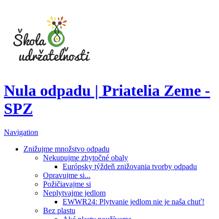
Nula odpadu | Priatelia Zeme -
SPZ
Navigation
Znižujme množstvo odpadu
Nekupujme zbytočné obaly
Európsky týždeň znižovania tvorby odpadu
Opravujme si...
Požičiavajme si
Neplytvajme jedlom
EWWR24: Plytvanie jedlom nie je naša chuť!
Bez plastu