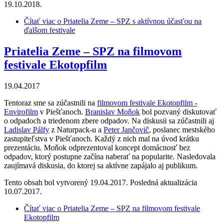
19.10.2018.
Čítať viac
o Priatelia Zeme – SPZ s aktívnou účasťou na
ďalšom festivale
Priatelia Zeme – SPZ na filmovom
festivale Ekotopfilm
19.04.2017
Tentoraz sme sa zúčastnili na
filmovom festivale Ekotopfilm -
Envirofilm
v Piešťanoch.
Branislav Moňok
bol pozvaný diskutovať
o odpadoch a triedenom zbere odpadov. Na diskusii sa zúčastnili aj
Ladislav Pálfy
z Naturpack-u a
Peter Jančovič
, poslanec mestského
zastupiteľstva v Piešťanoch. Každý z nich mal na úvod krátku
prezentáciu. Moňok odprezentoval koncept domácnosť bez
odpadov, ktorý postupne začína naberať na popularite. Nasledovala
zaujímavá diskusia, do ktorej sa aktívne zapájalo aj publikum.
Tento obsah bol vytvorený 19.04.2017. Posledná aktualizácia
10.07.2017.
Čítať viac
o Priatelia Zeme – SPZ na filmovom festivale
Ekotopfilm