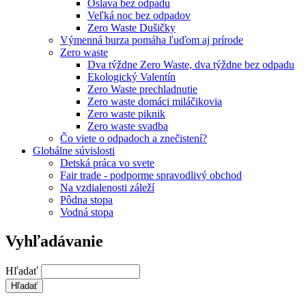
Oslava bez odpadu
Veľká noc bez odpadov
Zero Waste Dušičky
Výmenná burza pomáha ľuďom aj prírode
Zero waste
Dva týždne Zero Waste, dva týždne bez odpadu
Ekologický Valentín
Zero Waste prechladnutie
Zero waste domáci miláčikovia
Zero waste piknik
Zero waste svadba
Čo viete o odpadoch a znečistení?
Globálne súvislosti
Detská práca vo svete
Fair trade - podporme spravodlivý obchod
Na vzdialenosti záleží
Pôdna stopa
Vodná stopa
Vyhľadávanie
Hľadať