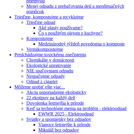
priemyslu
Menej odpadu z prebaľovania detí a menštruačných
pomôcok
Trieďme, kompostujme a recyklujme
Trieďme odpad
Aké plasty používame?
Čo s použitým olejom z kuchyne?
Kompostujme
Medzinárodný týždeň povedomia o komposte
Vermikompostujme
Predchádzajme toxickému znečisteniu
Chemikálie v domácnosti
Ekologické upratovanie
NIE spaľovniam odpadu
Nespaľujme odpady
Odpad z cigariet
Môžeme urobiť ešte viac...
Akciu usporiadajme ekologicky
22 ekotipov na každý deň
Dovolenka šetrnejšia k prírode
Keď sa technológie menia na problém - elektroodpad
EWWR 2025 - Elektroodpad
Sviatky a spomienky bez odpadov
Vianoce šetrnejšie k prírode
Mikuláš bez odpadov