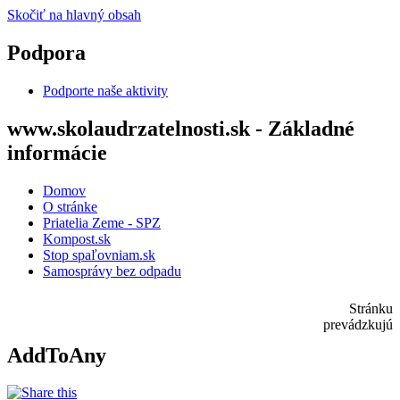
Skočiť na hlavný obsah
Podpora
Podporte naše aktivity
www.skolaudrzatelnosti.sk - Základné
informácie
Domov
O stránke
Priatelia Zeme - SPZ
Kompost.sk
Stop spaľovniam.sk
Samosprávy bez odpadu
Stránku
prevádzkujú
AddToAny