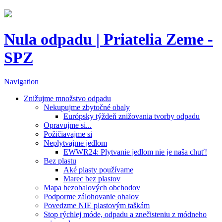
Nula odpadu | Priatelia Zeme -
SPZ
Navigation
Znižujme množstvo odpadu
Nekupujme zbytočné obaly
Európsky týždeň znižovania tvorby odpadu
Opravujme si...
Požičiavajme si
Neplytvajme jedlom
EWWR24: Plytvanie jedlom nie je naša chuť!
Bez plastu
Aké plasty používame
Marec bez plastov
Mapa bezobalových obchodov
Podporme zálohovanie obalov
Povedzme NIE plastovým taškám
Stop rýchlej móde, odpadu a znečisteniu z módneho