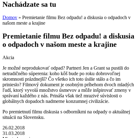
Nachádzate sa tu
Domov
» Premietanie filmu Bez odpadu! a diskusia o odpadoch v
našom meste a krajine
Premietanie filmu Bez odpadu! a diskusia
o odpadoch v našom meste a krajine
Akcia
Je možné neprodukovať odpad? Partneri Jen a Grant sa pustili do
netradičného súperenia: koho kôš bude po roku dobrovoľnej
skromnosti prázdnejší? Čo všetko ich toto úsilie stálo a čo im
prinieslo? Filmový dokument je osobným príbehom dvoch mladých
ľudí, ktorý vyvolá množstvo úsmevov a môže inšpirovať zmeny v
správaní každého z nás. Prináša však tiež mrazivé súvislosti o
globálnych dopadoch nadmerne konzumnej civilizácie.
Po premietnutí filmu diskusia s odborníkmi na odpady o aktuálnej
situácii na Slovensku.
26.02.2018
31.03.2018