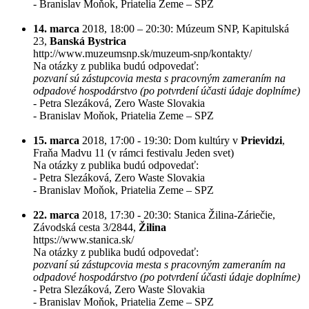
- Branislav Moňok, Priatelia Zeme – SPZ
14. marca
2018, 18:00 – 20:30: Múzeum SNP, Kapitulská
23,
Banská Bystrica
http://www.muzeumsnp.sk/muzeum-snp/kontakty/
Na otázky z publika budú odpovedať:
pozvaní sú zástupcovia mesta s pracovným zameraním na
odpadové hospodárstvo (po potvrdení účasti údaje doplníme)
- Petra Slezáková, Zero Waste Slovakia
- Branislav Moňok, Priatelia Zeme – SPZ
15. marca
2018, 17:00 - 19:30: Dom kultúry v
Prievidzi
,
Fraňa Madvu 11 (v rámci festivalu Jeden svet)
Na otázky z publika budú odpovedať:
- Petra Slezáková, Zero Waste Slovakia
- Branislav Moňok, Priatelia Zeme – SPZ
22. marca
2018, 17:30 - 20:30: Stanica Žilina-Záriečie,
Závodská cesta 3/2844,
Žilina
https://www.stanica.sk/
Na otázky z publika budú odpovedať:
pozvaní sú zástupcovia mesta s pracovným zameraním na
odpadové hospodárstvo (po potvrdení účasti údaje doplníme)
- Petra Slezáková, Zero Waste Slovakia
- Branislav Moňok, Priatelia Zeme – SPZ