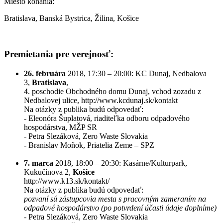
Miesto konania:
Bratislava, Banská Bystrica, Žilina, Košice
Premietania pre verejnosť:
26. februára
2018, 17:30 – 20:00: KC Dunaj, Nedbalova
3,
Bratislava
,
4. poschodie Obchodného domu Dunaj, vchod zozadu z
Nedbalovej ulice, http://www.kcdunaj.sk/kontakt
Na otázky z publika budú odpovedať:
- Eleonóra Šuplatová, riaditeľka odboru odpadového
hospodárstva, MŽP SR
- Petra Slezáková, Zero Waste Slovakia
- Branislav Moňok, Priatelia Zeme – SPZ
7. marca
2018, 18:00 – 20:30: Kasárne/Kulturpark,
Kukučínova 2,
Košice
http://www.k13.sk/kontakt/
Na otázky z publika budú odpovedať:
pozvaní sú zástupcovia mesta s pracovným zameraním na
odpadové hospodárstvo (po potvrdení účasti údaje doplníme)
- Petra Slezáková, Zero Waste Slovakia