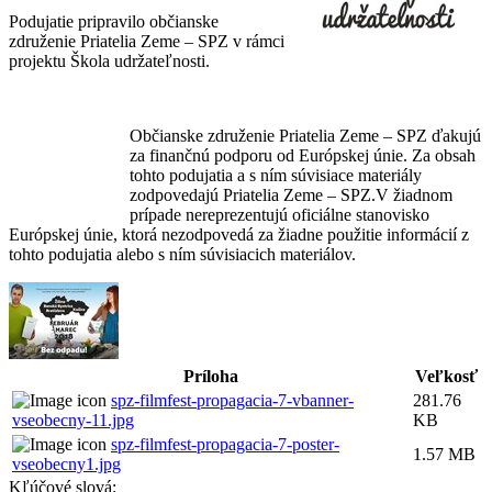
Podujatie pripravilo občianske
združenie Priatelia Zeme – SPZ v rámci
projektu Škola udržateľnosti.
Občianske združenie Priatelia Zeme – SPZ ďakujú
za finančnú podporu od Európskej únie. Za obsah
tohto podujatia a s ním súvisiace materiály
zodpovedajú Priatelia Zeme – SPZ.V žiadnom
prípade nereprezentujú oficiálne stanovisko
Európskej únie, ktorá nezodpovedá za žiadne použitie informácií z
tohto podujatia alebo s ním súvisiacich materiálov.
Príloha
Veľkosť
spz-filmfest-propagacia-7-vbanner-
281.76
vseobecny-11.jpg
KB
spz-filmfest-propagacia-7-poster-
1.57 MB
vseobecny1.jpg
Kľúčové slová: