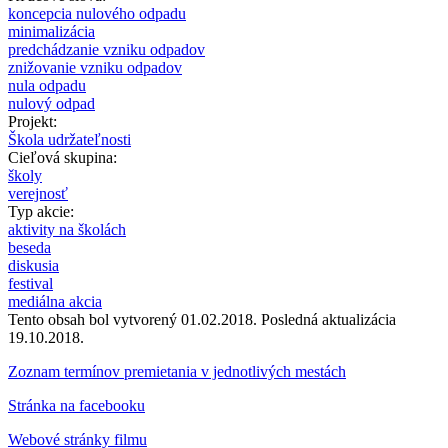
koncepcia nulového odpadu
minimalizácia
predchádzanie vzniku odpadov
znižovanie vzniku odpadov
nula odpadu
nulový odpad
Projekt:
Škola udržateľnosti
Cieľová skupina:
školy
verejnosť
Typ akcie:
aktivity na školách
beseda
diskusia
festival
mediálna akcia
Tento obsah bol vytvorený 01.02.2018. Posledná aktualizácia
19.10.2018.
Zoznam termínov premietania v jednotlivých mestách
Stránka na facebooku
Webové stránky filmu