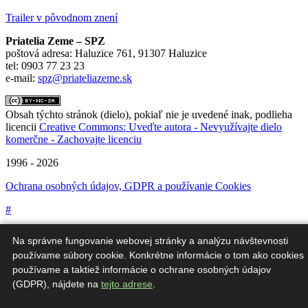
Trailer v pôvodnom znení
Priatelia Zeme – SPZ
poštová adresa: Haluzice 761, 91307 Haluzice
tel: 0903 77 23 23
e-mail:
spz@priateliazeme.sk
Obsah týchto stránok (dielo), pokiaľ nie je uvedené inak, podlieha
licencii
Creative Commons: Uveďte autora - Nevyužívajte dielo
komerčne - Zachovajte licenciu
1996 - 2026
Ochrana osobných údajov, GDPR a používanie Cookies
#
Na správne fungovanie webovej stránky a analýzu návštevnosti
používame súbory cookie. Konkrétne informácie o tom ako cookies
používame a taktiež informácie o ochrane osobných údajov
(GDPR), nájdete na
tejto adrese
.
Táto webová stránka bola vytvorená v rámci projektu "Škola
udržateľnosti".