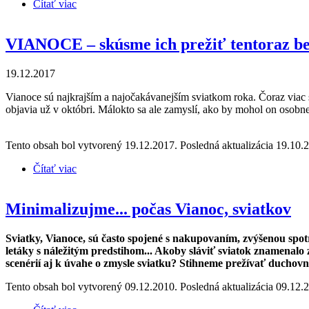
Čítať viac
o Vianoce šetrné k prírode
VIANOCE – skúsme ich prežiť tentoraz b
19.12.2017
Vianoce sú najkrajším a najočakávanejším sviatkom roka. Čoraz viac 
objavia už v októbri. Málokto sa ale zamyslí, ako by mohol on osobn
Tento obsah bol vytvorený 19.12.2017. Posledná aktualizácia 19.10.
Čítať viac
o VIANOCE – skúsme ich prežiť tentoraz bez zbyt
Minimalizujme... počas Vianoc, sviatkov
Sviatky, Vianoce, sú často spojené s nakupovaním, zvýšenou spo
letáky s náležitým predstihom... Akoby sláviť sviatok znamenalo
scenérií aj k úvahe o zmysle sviatku? Stihneme prežívať duchovn
Tento obsah bol vytvorený 09.12.2010. Posledná aktualizácia 09.12.