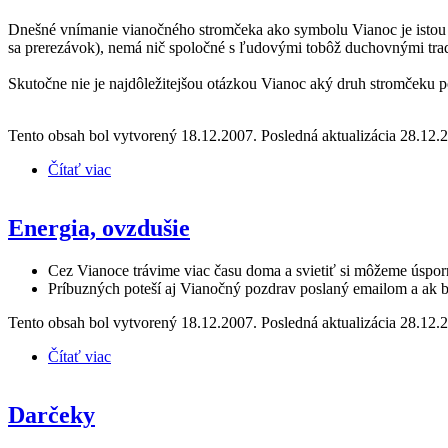
Dnešné vnímanie vianočného stromčeka ako symbolu Vianoc je istou i
sa prerezávok), nemá nič spoločné s ľudovými tobôž duchovnými trad
Skutočne nie je najdôležitejšou otázkou Vianoc aký druh stromčeku p
Tento obsah bol vytvorený 18.12.2007. Posledná aktualizácia 28.12.
Čítať viac
o Stromček
Energia, ovzdušie
Cez Vianoce trávime viac času doma a svietiť si môžeme úsporný
Príbuzných poteší aj Vianočný pozdrav poslaný emailom a ak bý
Tento obsah bol vytvorený 18.12.2007. Posledná aktualizácia 28.12.
Čítať viac
o Energia, ovzdušie
Darčeky