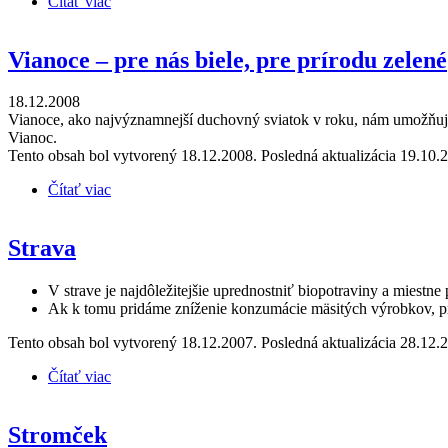
Čítať viac
o Minimalizujme... počas Vianoc, sviatkov
Vianoce – pre nás biele, pre prírodu zelené
18.12.2008
Vianoce, ako najvýznamnejší duchovný sviatok v roku, nám umožňujú 
Vianoc.
Tento obsah bol vytvorený 18.12.2008. Posledná aktualizácia 19.10.
Čítať viac
o Vianoce – pre nás biele, pre prírodu zelené
Strava
V strave je najdôležitejšie uprednostniť biopotraviny a miestne
Ak k tomu pridáme zníženie konzumácie mäsitých výrobkov, pro
Tento obsah bol vytvorený 18.12.2007. Posledná aktualizácia 28.12.
Čítať viac
o Strava
Stromček