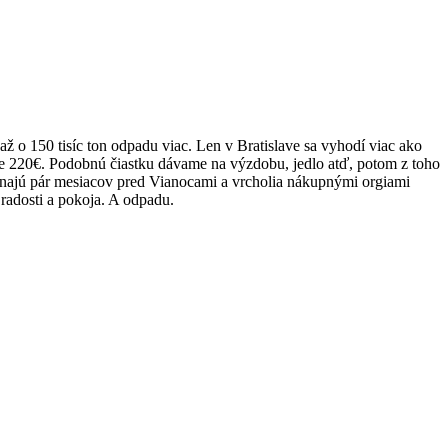
o 150 tisíc ton odpadu viac. Len v Bratislave sa vyhodí viac ako
ne 220€. Podobnú čiastku dávame na výzdobu, jedlo atď, potom z toho
ačínajú pár mesiacov pred Vianocami a vrcholia nákupnými orgiami
 radosti a pokoja. A odpadu.