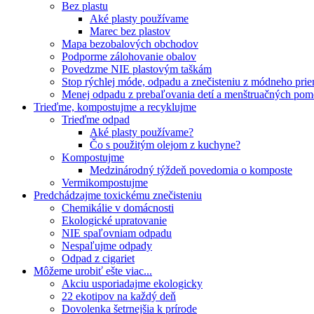
Bez plastu
Aké plasty používame
Marec bez plastov
Mapa bezobalových obchodov
Podporme zálohovanie obalov
Povedzme NIE plastovým taškám
Stop rýchlej móde, odpadu a znečisteniu z módneho pri
Menej odpadu z prebaľovania detí a menštruačných po
Trieďme, kompostujme a recyklujme
Trieďme odpad
Aké plasty používame?
Čo s použitým olejom z kuchyne?
Kompostujme
Medzinárodný týždeň povedomia o komposte
Vermikompostujme
Predchádzajme toxickému znečisteniu
Chemikálie v domácnosti
Ekologické upratovanie
NIE spaľovniam odpadu
Nespaľujme odpady
Odpad z cigariet
Môžeme urobiť ešte viac...
Akciu usporiadajme ekologicky
22 ekotipov na každý deň
Dovolenka šetrnejšia k prírode