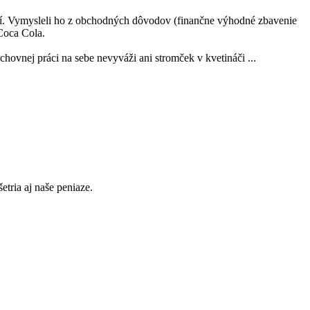
očí. Vymysleli ho z obchodných dôvodov (finančne výhodné zbavenie
Coca Cola.
ovnej práci na sebe nevyváži ani stromček v kvetináči ...
etria aj naše peniaze.