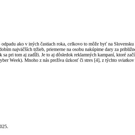
padu ako v iných častiach roka, celkovo to môže byť na Slovensku až 
dobím najväčších tržieb, priemerne na osobu nakúpime dary za približ
k sa pri tom aj zadĺži. Je to aj dôsledok reklamných kampaní, ktoré z
Cyber Week). Mnoho z nás prežíva úzkosť či stres [4], z týchto sviatkov
2025.