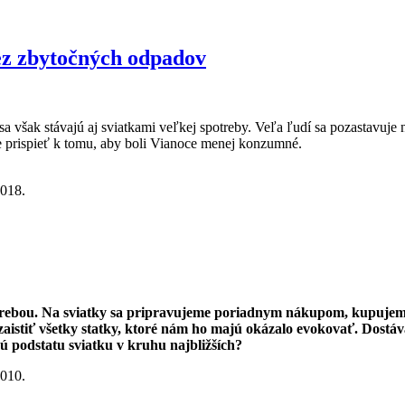
ez zbytočných odpadov
sa však stávajú aj sviatkami veľkej spotreby. Veľa ľudí sa pozastavu
e prispieť k tomu, aby boli Vianoce menej konzumné.
2018.
očných odpadov
trebou. Na sviatky sa pripravujeme
poriadnym nákupom, kupujeme 
 zaistiť všetky statky, ktoré nám ho majú okázalo evokovať. Dost
ú podstatu sviatku v kruhu najbližších?
2010.