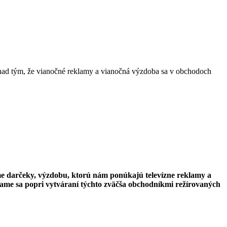
je nad tým, že vianočné reklamy a vianočná výzdoba sa v obchodoch
darčeky, výzdobu, ktorú nám ponúkajú televízne reklamy a
ávame sa popri vytváraní týchto zväčša obchodníkmi režírovaných