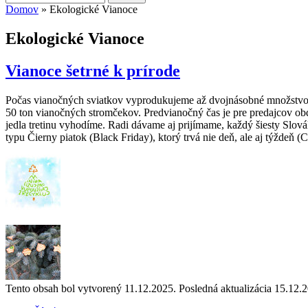
Vyhľadávanie
Domov
» Ekologické Vianoce
Nachádzate sa tu
Ekologické Vianoce
Vianoce šetrné k prírode
Počas vianočných sviatkov vyprodukujeme až dvojnásobné množstvo od
50 ton vianočných stromčekov. Predvianočný čas je pre predajcov ob
jedla tretinu vyhodíme. Radi dávame aj prijímame, každý šiesty Slová
typu Čierny piatok (Black Friday), ktorý trvá nie deň, ale aj týždeň (
Tento obsah bol vytvorený 11.12.2025. Posledná aktualizácia 15.12.