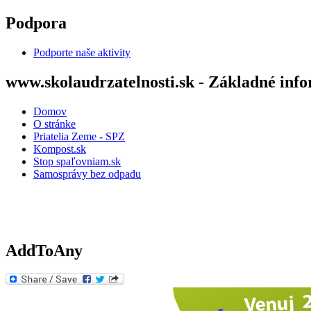
Skočiť na hlavný obsah
Podpora
Podporte naše aktivity
www.skolaudrzatelnosti.sk - Základné inf
Domov
O stránke
Priatelia Zeme - SPZ
Kompost.sk
Stop spaľovniam.sk
Samosprávy bez odpadu
AddToAny