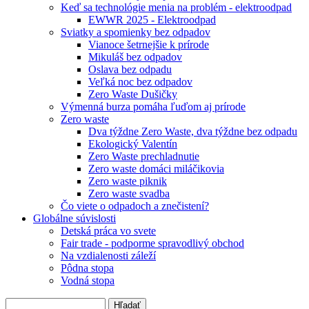
Keď sa technológie menia na problém - elektroodpad
EWWR 2025 - Elektroodpad
Sviatky a spomienky bez odpadov
Vianoce šetrnejšie k prírode
Mikuláš bez odpadov
Oslava bez odpadu
Veľká noc bez odpadov
Zero Waste Dušičky
Výmenná burza pomáha ľuďom aj prírode
Zero waste
Dva týždne Zero Waste, dva týždne bez odpadu
Ekologický Valentín
Zero Waste prechladnutie
Zero waste domáci miláčikovia
Zero waste piknik
Zero waste svadba
Čo viete o odpadoch a znečistení?
Globálne súvislosti
Detská práca vo svete
Fair trade - podporme spravodlivý obchod
Na vzdialenosti záleží
Pôdna stopa
Vodná stopa
Hľadať