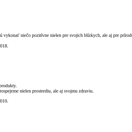
vykonať niečo pozitívne nielen pre svojich blízkych, ale aj pre príro
2018.
 produkty.
spejeme nielen prostrediu, ale aj svojmu zdraviu.
2010.