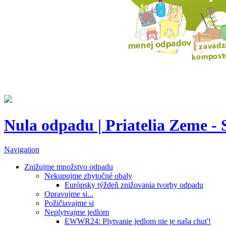
Nula odpadu | Priatelia Zeme -
Navigation
Znižujme množstvo odpadu
Nekupujme zbytočné obaly
Európsky týždeň znižovania tvorby odpadu
Opravujme si...
Požičiavajme si
Neplytvajme jedlom
EWWR24: Plytvanie jedlom nie je naša chuť!