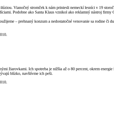
lúziou. Vianočný stromček k nám priniesli nemeckí lesníci v 19 stor
íciami. Podobne ako Santa Klaus vznikol ako reklamný nástroj firmy 
oužijeme – prehnaný konzum a nedostatočné venovanie sa rodine či duch
2010.
mi žiarovkami. Ich spotreba je nižšia až o 80 percent, okrem energie š
vajú blízko, navštívme ich peši.
2010.