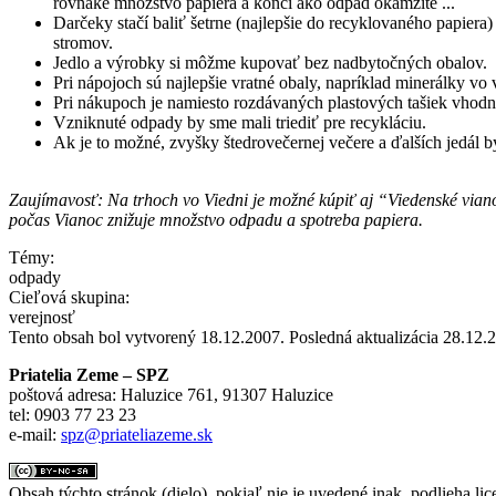
rovnaké množstvo papiera a končí ako odpad okamžite ...
Darčeky stačí baliť šetrne (najlepšie do recyklovaného papiera)
stromov.
Jedlo a výrobky si môžme kupovať bez nadbytočných obalov.
Pri nápojoch sú najlepšie vratné obaly, napríklad minerálky vo 
Pri nákupoch je namiesto rozdávaných plastových tašiek vhodne
Vzniknuté odpady by sme mali triediť pre recykláciu.
Ak je to možné, zvyšky štedrovečernej večere a ďalších jedál 
Zaujímavosť: Na trhoch vo Viedni je možné kúpiť aj “Viedenské vianoč
počas Vianoc znižuje množstvo odpadu a spotreba papiera.
Témy:
odpady
Cieľová skupina:
verejnosť
Tento obsah bol vytvorený 18.12.2007. Posledná aktualizácia 28.12.
Priatelia Zeme – SPZ
poštová adresa: Haluzice 761, 91307 Haluzice
tel: 0903 77 23 23
e-mail:
spz@priateliazeme.sk
Obsah týchto stránok (dielo), pokiaľ nie je uvedené inak, podlieha lic