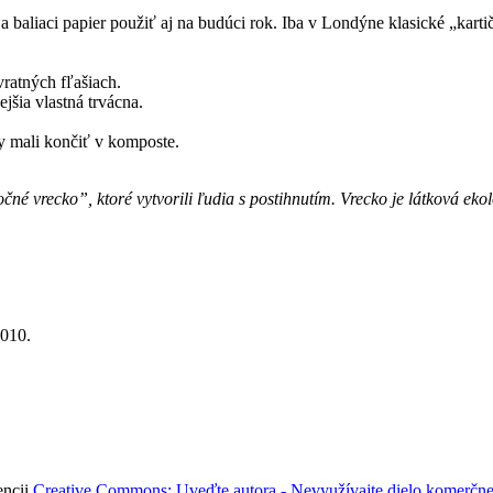
 a baliaci papier použiť aj na budúci rok. Iba v Londýne klasické „kar
vratných fľašiach.
jšia vlastná trvácna.
by mali končiť v komposte.
né vrecko”, ktoré vytvorili ľudia s postihnutím. Vrecko je látková ek
2010.
encii
Creative Commons: Uveďte autora - Nevyužívajte dielo komerčne 