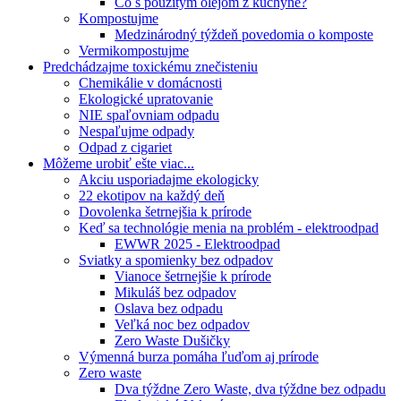
Čo s použitým olejom z kuchyne?
Kompostujme
Medzinárodný týždeň povedomia o komposte
Vermikompostujme
Predchádzajme toxickému znečisteniu
Chemikálie v domácnosti
Ekologické upratovanie
NIE spaľovniam odpadu
Nespaľujme odpady
Odpad z cigariet
Môžeme urobiť ešte viac...
Akciu usporiadajme ekologicky
22 ekotipov na každý deň
Dovolenka šetrnejšia k prírode
Keď sa technológie menia na problém - elektroodpad
EWWR 2025 - Elektroodpad
Sviatky a spomienky bez odpadov
Vianoce šetrnejšie k prírode
Mikuláš bez odpadov
Oslava bez odpadu
Veľká noc bez odpadov
Zero Waste Dušičky
Výmenná burza pomáha ľuďom aj prírode
Zero waste
Dva týždne Zero Waste, dva týždne bez odpadu