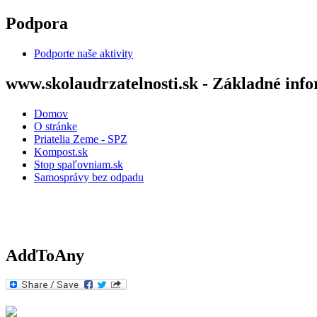
Skočiť na hlavný obsah
Podpora
Podporte naše aktivity
www.skolaudrzatelnosti.sk - Základné inf
Domov
O stránke
Priatelia Zeme - SPZ
Kompost.sk
Stop spaľovniam.sk
Samosprávy bez odpadu
AddToAny