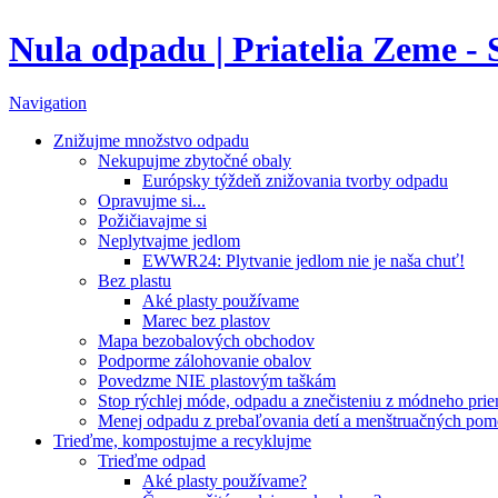
Nula odpadu | Priatelia Zeme -
Navigation
Znižujme množstvo odpadu
Nekupujme zbytočné obaly
Európsky týždeň znižovania tvorby odpadu
Opravujme si...
Požičiavajme si
Neplytvajme jedlom
EWWR24: Plytvanie jedlom nie je naša chuť!
Bez plastu
Aké plasty používame
Marec bez plastov
Mapa bezobalových obchodov
Podporme zálohovanie obalov
Povedzme NIE plastovým taškám
Stop rýchlej móde, odpadu a znečisteniu z módneho pri
Menej odpadu z prebaľovania detí a menštruačných po
Trieďme, kompostujme a recyklujme
Trieďme odpad
Aké plasty používame?