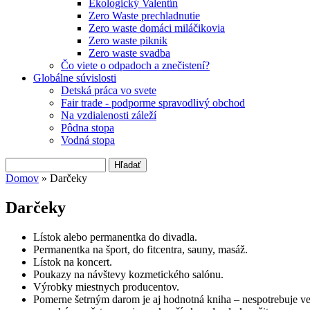
Ekologický Valentín
Zero Waste prechladnutie
Zero waste domáci miláčikovia
Zero waste piknik
Zero waste svadba
Čo viete o odpadoch a znečistení?
Globálne súvislosti
Detská práca vo svete
Fair trade - podporme spravodlivý obchod
Na vzdialenosti záleží
Pôdna stopa
Vodná stopa
Hľadať
Vyhľadávanie
Domov
» Darčeky
Nachádzate sa tu
Darčeky
Lístok alebo permanentka do divadla.
Permanentka na šport, do fitcentra, sauny, masáž.
Lístok na koncert.
Poukazy na návštevy kozmetického salónu.
Výrobky miestnych producentov.
Pomerne šetrným darom je aj hodnotná kniha – nespotrebuje v