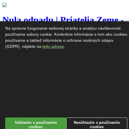
Nula odpadu | Priatelia Zeme -
SPZ
Na správne fungovanie webovej stránky a analýzu návštevnosti
používame súbory cookie. Konkrétne informácie o tom ako cookies
používame a taktiež informácie o ochrane osobných údajov
Navigation
(GDPR), nájdete na
tejto adrese
.
Znižujme množstvo odpadu
Nekupujme zbytočné obaly
Európsky týždeň znižovania tvorby odpadu
Opravujme si...
Požičiavajme si
Neplytvajme jedlom
EWWR24: Plytvanie jedlom nie je naša chuť!
Bez plastu
Aké plasty používame
Marec bez plastov
Mapa bezobalových obchodov
Podporme zálohovanie obalov
Povedzme NIE plastovým taškám
Stop rýchlej móde, odpadu a znečisteniu z módneho
Súhlasím s používaním
Nesúhlasím s používaním
priemyslu
cookies
cookies