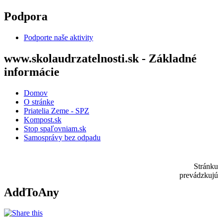
Skočiť na hlavný obsah
Podpora
Podporte naše aktivity
www.skolaudrzatelnosti.sk - Základné
informácie
Domov
O stránke
Priatelia Zeme - SPZ
Kompost.sk
Stop spaľovniam.sk
Samosprávy bez odpadu
Stránku
prevádzkujú
AddToAny