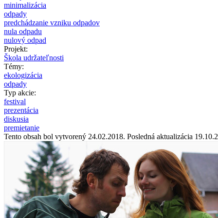
minimalizácia
odpady
predchádzanie vzniku odpadov
nula odpadu
nulový odpad
Projekt:
Škola udržateľnosti
Témy:
ekologizácia
odpady
Typ akcie:
festival
prezentácia
diskusia
premietanie
Tento obsah bol vytvorený 24.02.2018. Posledná aktualizácia 19.10.