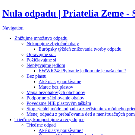
Nula odpadu | Priatelia Zeme -
Navigation
Znižujme množstvo odpadu
Nekupujme zbytočné obaly
Európsky týždeň znižovania tvorby odpadu
Opravujme si...
Požičiavajme si
Neplytvajme jedlom
EWWR24: Plytvanie jedlom nie je naša chuť!
Bez plastu
Aké plasty používame
Marec bez plastov
Mapa bezobalových obchodov
Podporme zálohovanie obalov
Povedzme NIE plastovým taškám
Stop rýchlej móde, odpadu a znečisteniu z módneho pri
Menej odpadu z prebaľovania detí a menštruačných po
Trieďme, kompostujme a recyklujme
Trieďme odpad
Aké plasty používame?