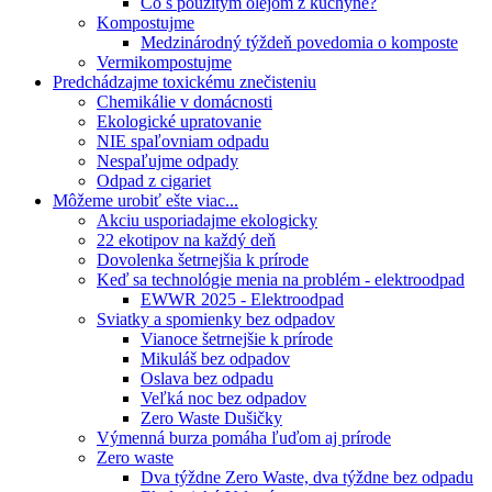
Čo s použitým olejom z kuchyne?
Kompostujme
Medzinárodný týždeň povedomia o komposte
Vermikompostujme
Predchádzajme toxickému znečisteniu
Chemikálie v domácnosti
Ekologické upratovanie
NIE spaľovniam odpadu
Nespaľujme odpady
Odpad z cigariet
Môžeme urobiť ešte viac...
Akciu usporiadajme ekologicky
22 ekotipov na každý deň
Dovolenka šetrnejšia k prírode
Keď sa technológie menia na problém - elektroodpad
EWWR 2025 - Elektroodpad
Sviatky a spomienky bez odpadov
Vianoce šetrnejšie k prírode
Mikuláš bez odpadov
Oslava bez odpadu
Veľká noc bez odpadov
Zero Waste Dušičky
Výmenná burza pomáha ľuďom aj prírode
Zero waste
Dva týždne Zero Waste, dva týždne bez odpadu