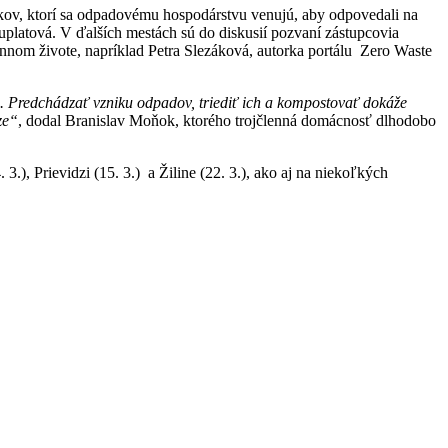
íkov, ktorí sa odpadovému hospodárstvu venujú, aby odpovedali na
uplatová. V ďalších mestách sú do diskusií pozvaní zástupcovia
nnom živote, napríklad Petra Slezáková, autorka portálu Zero Waste
 Predchádzať vzniku odpadov, triediť ich a kompostovať dokáže
ze“
, dodal Branislav Moňok, ktorého trojčlenná domácnosť dlhodobo
3.), Prievidzi (15. 3.) a Žiline (22. 3.), ako aj na niekoľkých