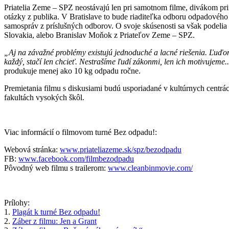
Priatelia Zeme – SPZ neostávajú len pri samotnom filme, divákom pri
otázky z publika. V Bratislave to bude riaditeľka odboru odpadového
samospráv z príslušných odborov. O svoje skúsenosti sa však podeli
Slovakia, alebo Branislav Moňok z Priateľov Zeme – SPZ.
„Aj na závažné problémy existujú jednoduché a lacné riešenia. Ľuď
každý, stačí len chcieť. Nestrašíme ľudí zákonmi, len ich motivujeme.
produkuje menej ako 10 kg odpadu ročne.
Premietania filmu s diskusiami budú usporiadané v kultúrnych centrách č
fakultách vysokých škôl.
Viac informácií o filmovom turné Bez odpadu!:
Webová stránka:
www.priateliazeme.sk/spz/bezodpadu
FB:
www.facebook.com/filmbezodpadu
Pôvodný web filmu s trailerom:
www.cleanbinmovie.com/
Prílohy:
1.
Plagát k turné Bez odpadu!
2.
Záber z filmu: Jen a Grant