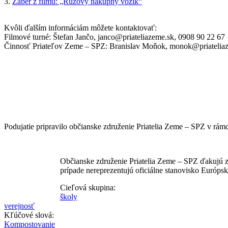
3.
Záber z filmu: „Ružový nákupný vozík“
Kvôli ďalším informáciám môžete kontaktovať:
Filmové turné: Štefan Jančo, janco@priateliazeme.sk, 0908 90 22 67
Činnosť Priateľov Zeme – SPZ: Branislav Moňok, monok@priatelia
Podujatie pripravilo občianske združenie Priatelia Zeme – SPZ v rámc
Občianske združenie Priatelia Zeme – SPZ ďakujú z
prípade nereprezentujú oficiálne stanovisko Európske
Cieľová skupina:
školy
verejnosť
Kľúčové slová:
Kompostovanie