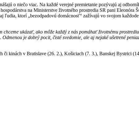
nášajú o niečo viac. Na každé verejné premietanie pozývajú aj odborn
 hospodárstva na Ministerstve životného prostredia SR pani Eleonóra Š
a aj ľudia, ktorí „bezodpadovú domácnosť“ zažívajú vo svojom každode
om chceme ukázať, ako môže každý z nás pomáhať životnému prostrediu.
.. Odmenou je dobrý pocit, čisté svedomie, ale aj nejaké ušetrené penia
i kinách v Bratislave (26. 2.), Košiciach (7. 3.), Banskej Bystrici (14. 