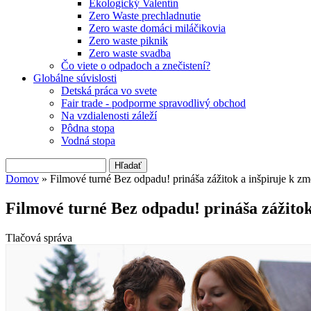
Ekologický Valentín
Zero Waste prechladnutie
Zero waste domáci miláčikovia
Zero waste piknik
Zero waste svadba
Čo viete o odpadoch a znečistení?
Globálne súvislosti
Detská práca vo svete
Fair trade - podporme spravodlivý obchod
Na vzdialenosti záleží
Pôdna stopa
Vodná stopa
Hľadať
Vyhľadávanie
Domov
» Filmové turné Bez odpadu! prináša zážitok a inšpiruje k z
Nachádzate sa tu
Filmové turné Bez odpadu! prináša zážitok
Tlačová správa