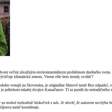
dvom veľmi závažným environmentálnym problémom dnešného sveta. V 
rýchľuje klimatickú zmenu. Vieme ešte tieto trendy zvrátiť?
obo venujú na Slovensku, je originálne filmové turné Bez odpadu!, v 
je príbehom mladej dvojice Kanaďanov. Tí sa pustili do netradičného s
é by sa mohol rozhodnúť ktokoľvek z nás. Je skvelé, že autorom nechýba
rípravu turné koordinuje.