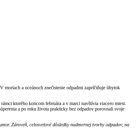
moriach a oceánoch znečistenie odpadmi zapríčiňuje úbytok
rámci ktorého koncom februára a v marci navštívia viacero miest.
úperenia a po roku života prakticky bez odpadov porovnali svoje
 humor. Zároveň, celosvetové dôsledky nadmernej tvorby odpadov, na