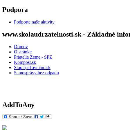
Skočiť na hlavný obsah
Podpora
Podporte naše aktivity
www.skolaudrzatelnosti.sk - Základné inf
Domov
O stránke
Priatelia Zeme - SPZ
Kompost.sk
Stop spaľovniam.sk
Samosprávy bez odpadu
AddToAny