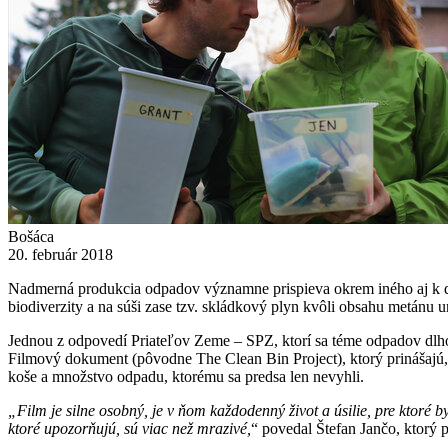
Bošáca
20. február 2018
Nadmerná produkcia odpadov významne prispieva okrem iného aj k 
biodiverzity a na súši zase tzv. skládkový plyn kvôli obsahu metánu u
Jednou z odpovedí Priateľov Zeme – SPZ, ktorí sa téme odpadov dlhod
Filmový dokument (pôvodne The Clean Bin Project), ktorý prinášajú, 
koše a množstvo odpadu, ktorému sa predsa len nevyhli.
„Film je silne osobný, je v ňom každodenný život a úsilie, pre ktor
ktoré upozorňujú, sú viac než mrazivé,
“ povedal Štefan Jančo, ktorý p