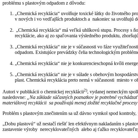
problému s plastovým odpadom z dôvodu:
„Chemická recyklácia“ uvolňuje toxické látky do životného prost
v nových i vo vedľajších produktoch a nakoniec sa uvolňujú do
„Chemická recyklácia“ má veľkú uhlíkovú stupu. Procesy s ňo
recyklácie, ako aj zo spaľovania výsledného produktu, zhoršujú
„Chemická recyklácia“ nie je v súčasnosti vo fáze využiteľnos
odpadom. Existujúce prevádzky čelia technologickým problémom
„Chemická recyklácia“ nie je konkurencieschopná kvôli energe
„Chemická recyklácia“ nie je v súlade s obehovým hospodárst
plast. Chemická recyklácia preto nemá v súčasnosti miesto v 
2)
Autori v publikácii o chemickej recyklácii
, vydanej nemeckým spolk
nasledovne:
„Na základe súčasných poznatkov je potrebné vychádzať z
materiálovej recyklácii sa používajú menej zložité recyklačné procesy
Problém s plastovým znečistením sa už dávno vymkol spod kontroly, 
„Dobu plastovú“ už nestačí riešiť len efektívnym nakladaním s plasto
zastavenie výroby nerecyklovateľných alebo aj ťažko recyklovateľn