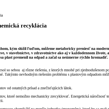
ia
hemická recyklácia
hom, kým slúžil ľuďom, môžeme metaforicky preniesť na modernú ve
ave, v stavebníctve, v zdravotníctve ako aj v každodennom živote, 
ď sa plast premenil na odpad a začal sa neúmerne rýchlo hromadiť
ol so sebou aj rôzne riešenia, z ktorých mnohé pri zjednodušenom po
vateľné. Takýmto nevhodným riešením problému s plastovým odpadom môž
tov od ostatných prísad a znečisťujúcich látok.
stov, ktoré nemožno mechanicky zrecyklovať. Energetická náročnosť tej
cii.
pomocou chemikálií na menšie jednotky (monoméry), ktoré by sa mali p