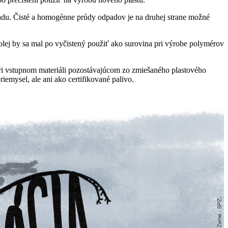
adu. Čisté a homogénne prúdy odpadov je na druhej strane možné
lej by sa mal po vyčistený použiť ako surovina pri výrobe polymérov
 Pri vstupnom materiáli pozostávajúcom zo zmiešaného plastového
emysel, ale ani ako certifikované palivo.