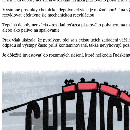
Výstupné produkty chemickej depolymerizácie je možné použiť na vý
recyklovať efektívnejšie mechanickou recykláciou.
Tepelná depolymerizácia
-
rozklad reťazca plastového polyméru na m
alebo ako palivo na spaľovanie.
Prax však ukázala, že pyrolýzny olej sa z existujúcich zariadení vä
odpadu sú výstupy často príliš kontaminované, takže nevyhovujú požia
Je dôležité investovať do rozumných riešení, ktoré neškodia ľudskému