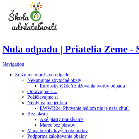
Nula odpadu | Priatelia Zeme -
Navigation
Znižujme množstvo odpadu
Nekupujme zbytočné obaly
Európsky týždeň znižovania tvorby odpadu
Opravujme si...
Požičiavajme si
Neplytvajme jedlom
EWWR24: Plytvanie jedlom nie je naša chuť!
Bez plastu
Aké plasty používame
Marec bez plastov
Mapa bezobalových obchodov
Podporme zálohovanie obalov