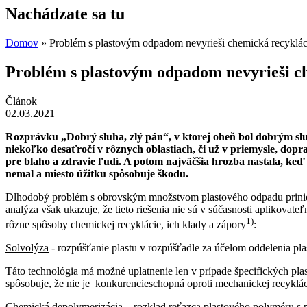
Nachádzate sa tu
Domov
» Problém s plastovým odpadom nevyrieši chemická recyklác
Problém s plastovým odpadom nevyrieši c
Článok
02.03.2021
Rozprávku „Dobrý sluha, zlý pán“, v ktorej oheň bol dobrým slu
niekoľko desaťročí v rôznych oblastiach, či už v priemysle, dopr
pre blaho a zdravie ľudí. A potom najväčšia hrozba nastala, ke
nemal a miesto úžitku spôsobuje škodu.
Dlhodobý problém s obrovským množstvom plastového odpadu prinies
analýza však ukazuje, že tieto riešenia nie sú v súčasnosti apliko
1)
rôzne spôsoby chemickej recyklácie, ich klady a zápory
:
Solvolýza
- rozpúšťanie plastu v rozpúšťadle za účelom oddelenia plas
Táto technológia má možné uplatnenie len v prípade špecifických pla
spôsobuje, že nie je konkurencieschopná oproti mechanickej recyklá
Chemická depolymerizácia
– rozklad reťazca plastového polyméru s 