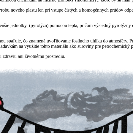
robu nového plastu len pri vstupe čistých a homogénnych prúdov odp
enšie jednotky (pyrolýza) pomocou tepla, pričom výsledný pyrolýzny o
čšinou spaľuje, čo znamená uvoľňovanie fosílneho uhlíka do atmosféry.
davkám na využitie tohto materiálu ako suroviny pre petrochemický pri
 zdraviu ani životnému prostrediu.