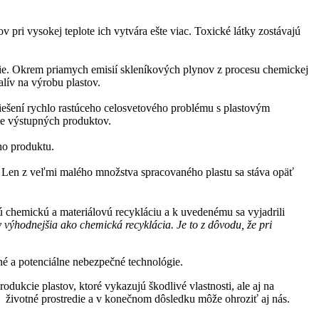
 pri vysokej teplote ich vytvára ešte viac. Toxické látky zostávajú
ie. Okrem priamych emisií skleníkových plynov z procesu chemickej
lív na výrobu plastov.
riešení rychlo rastúceho celosvetového problému s plastovým
ie výstupných produktov.
ho produktu.
 Len z veľmi malého množstva spracovaného plastu sa stáva opäť
chemickú a materiálovú recykláciu a k uvedenému sa vyjadrili
výhodnejšia ako chemická recyklácia. Je to z dôvodu, že pri
é a potenciálne nebezpečné technológie.
dukcie plastov, ktoré vykazujú škodlivé vlastnosti, ale aj na
životné prostredie a v konečnom dôsledku môže ohroziť aj nás.