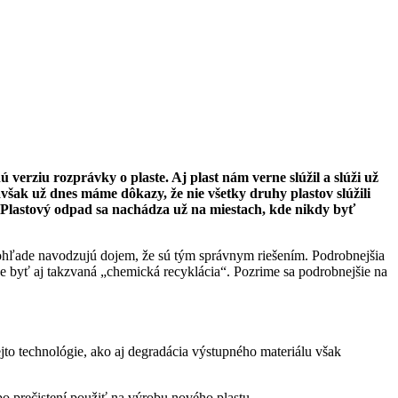
rziu rozprávky o plaste. Aj plast nám verne slúžil a slúži už
avšak už dnes máme dôkazy, že nie všetky druhy plastov slúžili
. Plastový odpad sa nachádza už na miestach, kde nikdy byť
hľade navodzujú dojem, že sú tým správnym riešením. Podrobnejšia
e byť aj takzvaná „chemická recyklácia“. Pozrime sa podrobnejšie na
to technológie, ako aj degradácia výstupného materiálu však
o prečistení použiť na výrobu nového plastu.