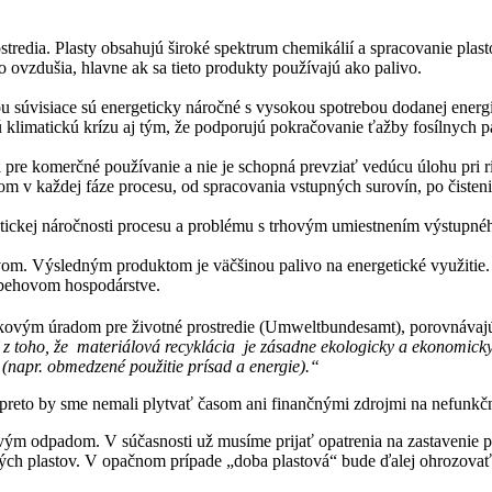
redia. Plasty obsahujú široké spektrum chemikálií a spracovanie plastov
 ovzdušia, hlavne ak sa tieto produkty používajú ako palivo.
u súvisiace sú energeticky náročné s vysokou spotrebou dodanej energ
 klimatickú krízu aj tým, že podporujú pokračovanie ťažby fosílnych pa
ti pre komerčné používanie a nie je schopná prevziať vedúcu úlohu pri 
 v každej fáze procesu, od spracovania vstupných surovín, po čisten
tickej náročnosti procesu a problému s trhovým umiestnením výstupné
vom. Výsledným produktom je väčšinou palivo na energetické využitie.
obehovom hospodárstve.
ovým úradom pre životné prostredie (Umweltbundesamt), porovnávajú 
 toho, že materiálová recyklácia je zásadne ekologicky a ekonomicky 
 (napr. obmedzené použitie prísad a energie).“
preto by sme nemali plytvať časom ani finančnými zdrojmi na nefunkčn
vým odpadom. V súčasnosti už musíme prijať opatrenia na zastavenie pro
ých plastov. V opačnom prípade „doba plastová“ bude ďalej ohrozovať 