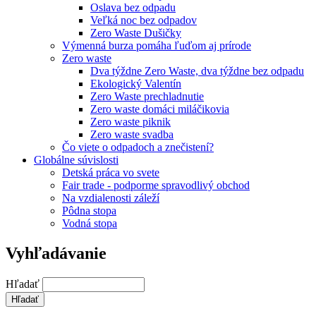
Oslava bez odpadu
Veľká noc bez odpadov
Zero Waste Dušičky
Výmenná burza pomáha ľuďom aj prírode
Zero waste
Dva týždne Zero Waste, dva týždne bez odpadu
Ekologický Valentín
Zero Waste prechladnutie
Zero waste domáci miláčikovia
Zero waste piknik
Zero waste svadba
Čo viete o odpadoch a znečistení?
Globálne súvislosti
Detská práca vo svete
Fair trade - podporme spravodlivý obchod
Na vzdialenosti záleží
Pôdna stopa
Vodná stopa
Vyhľadávanie
Hľadať