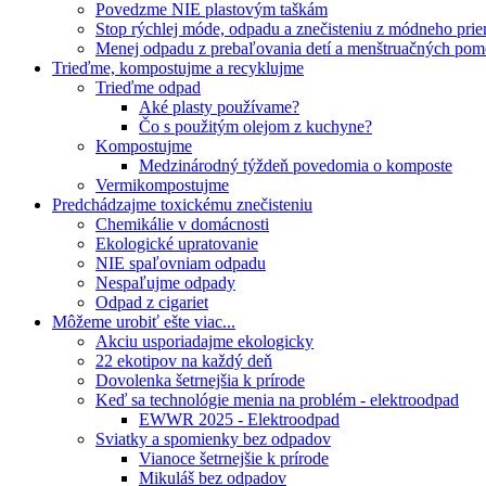
Povedzme NIE plastovým taškám
Stop rýchlej móde, odpadu a znečisteniu z módneho pri
Menej odpadu z prebaľovania detí a menštruačných po
Trieďme, kompostujme a recyklujme
Trieďme odpad
Aké plasty používame?
Čo s použitým olejom z kuchyne?
Kompostujme
Medzinárodný týždeň povedomia o komposte
Vermikompostujme
Predchádzajme toxickému znečisteniu
Chemikálie v domácnosti
Ekologické upratovanie
NIE spaľovniam odpadu
Nespaľujme odpady
Odpad z cigariet
Môžeme urobiť ešte viac...
Akciu usporiadajme ekologicky
22 ekotipov na každý deň
Dovolenka šetrnejšia k prírode
Keď sa technológie menia na problém - elektroodpad
EWWR 2025 - Elektroodpad
Sviatky a spomienky bez odpadov
Vianoce šetrnejšie k prírode
Mikuláš bez odpadov