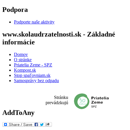
Skočiť na hlavný obsah
Podpora
Podporte naše aktivity
www.skolaudrzatelnosti.sk - Základné
informácie
Domov
O stránke
Priatelia Zeme - SPZ
Kompost.sk
Stop spaľovniam.sk
Samosprávy bez odpadu
Stránku
prevádzkujú
AddToAny