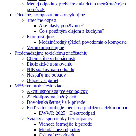
Menej odpadu z prebaľovania detí a menštruačných
pomôcok
Trieďme, kompostujme a recyklujme
Trieďme odpad
Aké plasty používame?
Čo s použitým olejom z kuchyne?
Kompostujme
Medzinárodný týždeň povedomia o komposte
Vermikompostujme
Predchádzajme toxickému znečisteniu
Chemikálie v domácnosti
Ekologické upratovanie
NIE spaľovniam odpadu
Nespaľujme odpady
Odpad z cigariet
Môžeme urobiť ešte viac...
Akciu usporiadajme ekologicky
22 ekotipov na každý deň
Dovolenka šetrnejšia k prírode
Keď sa technológie menia na problém - elektroodpad
EWWR 2025 - Elektroodpad
Sviatky a spomienky bez odpadov
Vianoce šetrnejšie k prírode
Mikuláš bez odpadov
Oslava bez odpadu