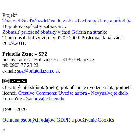
Projekt:
Trvaloudržateľné vzdelávanie v oblasti ochrany klímy a prírodnýc
Doplnkové spôsoby zobrazenia:
Zobraziť priložené obrázky v časti Galéria na stránke
Tento obsah bol vytvorený 02.09.2009. Posledná aktualizácia
20.09.2011.
Priatelia Zeme – SPZ
poštová adresa: Haluzice 761, 91307 Haluzice
tel: 0903 77 23 23
e-mail:
spz@priateliazeme.sk
Obsah týchto stránok (dielo), pokiaľ nie je uvedené inak, podlieha
licencii
Creative Commons: Uveďte autora - Nevyužívajte dielo
komerčne - Zachovajte licenciu
1996 - 2026
Ochrana osobných údajov, GDPR a používanie Cookies
#