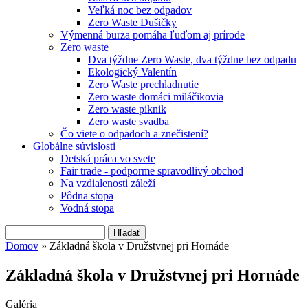
Veľká noc bez odpadov
Zero Waste Dušičky
Výmenná burza pomáha ľuďom aj prírode
Zero waste
Dva týždne Zero Waste, dva týždne bez odpadu
Ekologický Valentín
Zero Waste prechladnutie
Zero waste domáci miláčikovia
Zero waste piknik
Zero waste svadba
Čo viete o odpadoch a znečistení?
Globálne súvislosti
Detská práca vo svete
Fair trade - podporme spravodlivý obchod
Na vzdialenosti záleží
Pôdna stopa
Vodná stopa
Hľadať
Vyhľadávanie
Domov
» Základná škola v Družstvnej pri Hornáde
Nachádzate sa tu
Základná škola v Družstvnej pri Hornáde
Galéria