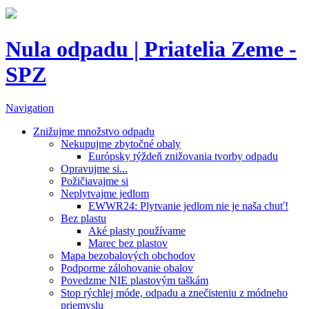
Nula odpadu | Priatelia Zeme -
SPZ
Navigation
Znižujme množstvo odpadu
Nekupujme zbytočné obaly
Európsky týždeň znižovania tvorby odpadu
Opravujme si...
Požičiavajme si
Neplytvajme jedlom
EWWR24: Plytvanie jedlom nie je naša chuť!
Bez plastu
Aké plasty používame
Marec bez plastov
Mapa bezobalových obchodov
Podporme zálohovanie obalov
Povedzme NIE plastovým taškám
Stop rýchlej móde, odpadu a znečisteniu z módneho
priemyslu