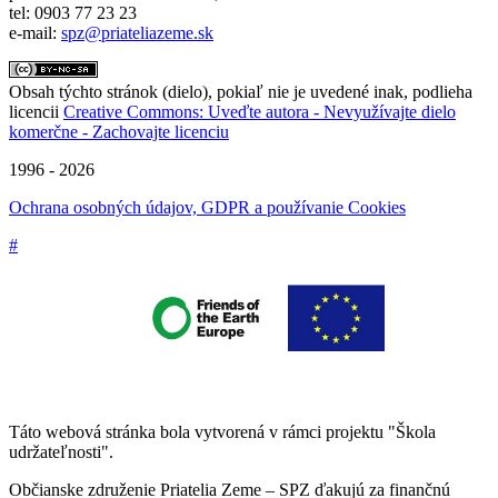
tel: 0903 77 23 23
e-mail:
spz@priateliazeme.sk
Obsah týchto stránok (dielo), pokiaľ nie je uvedené inak, podlieha
licencii
Creative Commons: Uveďte autora - Nevyužívajte dielo
komerčne - Zachovajte licenciu
1996 - 2026
Ochrana osobných údajov, GDPR a používanie Cookies
#
Táto webová stránka bola vytvorená v rámci projektu "Škola
udržateľnosti".
Občianske združenie Priatelia Zeme – SPZ ďakujú za finančnú