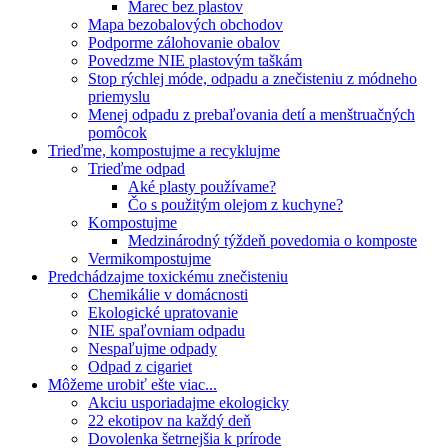
Marec bez plastov
Mapa bezobalových obchodov
Podporme zálohovanie obalov
Povedzme NIE plastovým taškám
Stop rýchlej móde, odpadu a znečisteniu z módneho
priemyslu
Menej odpadu z prebaľovania detí a menštruačných
pomôcok
Trieďme, kompostujme a recyklujme
Trieďme odpad
Aké plasty používame?
Čo s použitým olejom z kuchyne?
Kompostujme
Medzinárodný týždeň povedomia o komposte
Vermikompostujme
Predchádzajme toxickému znečisteniu
Chemikálie v domácnosti
Ekologické upratovanie
NIE spaľovniam odpadu
Nespaľujme odpady
Odpad z cigariet
Môžeme urobiť ešte viac...
Akciu usporiadajme ekologicky
22 ekotipov na každý deň
Dovolenka šetrnejšia k prírode