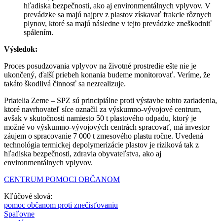
hľadiska bezpečnosti, ako aj environmentálnych vplyvov. V
prevádzke sa majú najprv z plastov získavať frakcie rôznych
plynov, ktoré sa majú následne v tejto prevádzke zneškodniť
spálením.
Výsledok:
Proces posudzovania vplyvov na životné prostredie ešte nie je
ukončený, ďalší priebeh konania budeme monitorovať. Veríme, že
takáto škodlivá činnosť sa nezrealizuje.
Priatelia Zeme – SPZ sú principiálne proti výstavbe tohto zariadenia,
ktoré navrhovateľ síce označil za výskumno-vývojové centrum,
avšak v skutočnosti namiesto 50 t plastového odpadu, ktorý je
možné vo výskumno-vývojových centrách spracovať, má investor
záujem o spracovanie 7 000 t zmesového plastu ročne. Uvedená
technológia termickej depolymerizácie plastov je riziková tak z
hľadiska bezpečnosti, zdravia obyvateľstva, ako aj
environmentálnych vplyvov.
CENTRUM POMOCI OBČANOM
Kľúčové slová:
pomoc občanom proti znečisťovaniu
Spaľovne