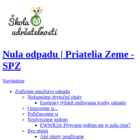
Nula odpadu | Priatelia Zeme -
SPZ
Navigation
Znižujme množstvo odpadu
Nekupujme zbytočné obaly
Európsky týždeň znižovania tvorby odpadu
Opravujme si...
Požičiavajme si
Neplytvajme jedlom
EWWR24: Plytvanie jedlom nie je naša chuť!
Bez plastu
Aké plasty používame