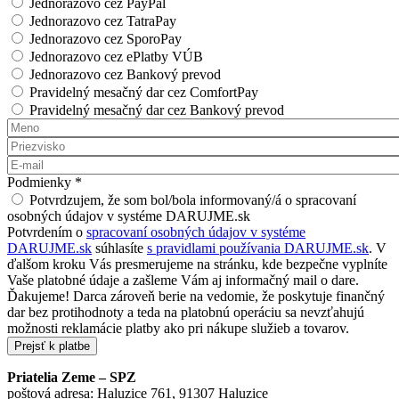
Jednorazovo cez PayPal
Jednorazovo cez TatraPay
Jednorazovo cez SporoPay
Jednorazovo cez ePlatby VÚB
Jednorazovo cez Bankový prevod
Pravidelný mesačný dar cez ComfortPay
Pravidelný mesačný dar cez Bankový prevod
Meno
*
Priezvisko
*
E-mail
*
Podmienky
*
Potvrdzujem, že som bol/bola informovaný/á o spracovaní
osobných údajov v systéme DARUJME.sk
Potvrdením o
spracovaní osobných údajov v systéme
DARUJME.sk
súhlasíte
s pravidlami používania DARUJME.sk
. V
ďalšom kroku Vás presmerujeme na stránku, kde bezpečne vyplníte
Vaše platobné údaje a zašleme Vám aj informačný mail o dare.
Ďakujeme! Darca zároveň berie na vedomie, že poskytuje finančný
dar bez protihodnoty a teda na platobnú operáciu sa nevzťahujú
možnosti reklamácie platby ako pri nákupe služieb a tovarov.
Priatelia Zeme – SPZ
poštová adresa: Haluzice 761, 91307 Haluzice