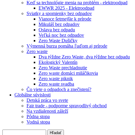
Keď sa technológie menia na problém - elektroodpad
EWWR 2025 - Elektroodpad
Sviatky a spomienky bez odpadov
Vianoce šetrnejšie k prírode
Mikuláš bez odpadov
Oslava bez odpadu
Veľká noc bez odpadov
Zero Waste Dušičky
Výmenná burza pomáha ľuďom aj prírode
Zero waste
Dva týždne Zero Waste, dva týždne bez odpadu
Ekologický Valentín
Zero Waste prechladnutie
Zero waste domáci miláčikovia
Zero waste piknik
Zero waste svadba
Čo viete o odpadoch a znečistení?
Globálne súvislosti
Detská práca vo svete
Fair trade - podporme spravodlivý obchod
Na vzdialenosti záleží
Pôdna stopa
Vodná stopa
Hľadať