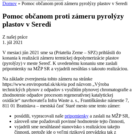
Vyhľadávanie
Domov
» Pomoc občanom proti zámeru pyrolýzy plastov v Seredi
Nachádzate sa tu
Pomoc občanom proti zámeru pyrolýzy
plastov v Seredi
Z našej práce
1. júl 2021
V mesiaci jún 2021 sme sa (Priatelia Zeme – SPZ) prihlásili do
konania k realizácii zámeru termickej depolymerizácie plastov
(pyrolýzy) v meste Sereď. K uvedenému konaniu sme zaslali
pripomienky na MŽP SR a vyjadrili nesúhlas s takouto realizáciou.
Na základe zverejnenia tohto zámeru na stránke
https://www.enviroportal.sk/sk/eia pod názvom „Výroba
technických plynov z odpadov s využitím plynovej chromatografie a
zhodnotenie odpadov procesom regeneratívnej katalytickej
oxidácie“ navrhovateľa Infra Waste a. s., Františkánske námestie 7,
811 01 Bratislava – mestská časť Staré mesto sme tento zámer:
posúdili, vypracovali naše
pripomienky
a zaslali na MŽP SR,
zároveň sme požadovali povinné hodnotenie tejto činnosti,
vyjadrili sme nesúhlasné stanovisko s realizáciou takejto
činnosti, pretože ide o veľmi rizikovú prevádzku tak z