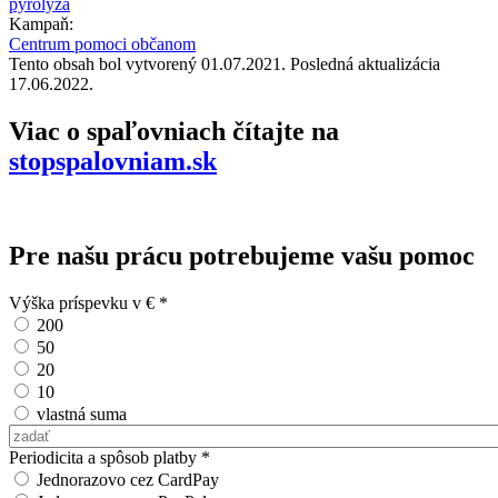
pyrolýza
Kampaň:
Centrum pomoci občanom
Tento obsah bol vytvorený 01.07.2021. Posledná aktualizácia
17.06.2022.
Viac o spaľovniach čítajte na
stopspalovniam.sk
Pre našu prácu potrebujeme vašu pomoc
Výška príspevku v €
*
200
50
20
10
vlastná suma
Vlastná suma
Periodicita a spôsob platby
*
Jednorazovo cez CardPay