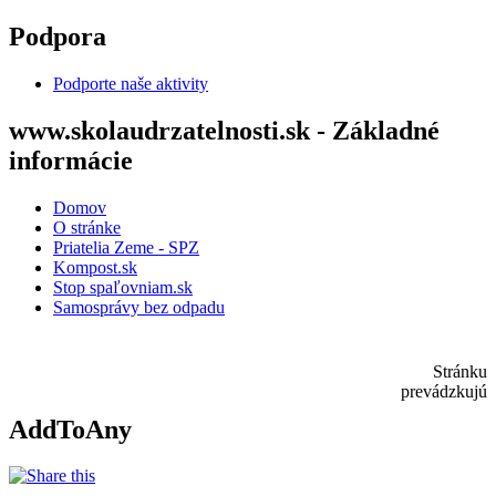
Skočiť na hlavný obsah
Podpora
Podporte naše aktivity
www.skolaudrzatelnosti.sk - Základné
informácie
Domov
O stránke
Priatelia Zeme - SPZ
Kompost.sk
Stop spaľovniam.sk
Samosprávy bez odpadu
Stránku
prevádzkujú
AddToAny