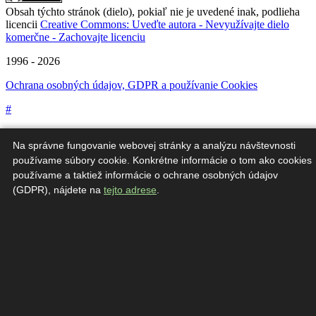
Obsah týchto stránok (dielo), pokiaľ nie je uvedené inak, podlieha
licencii
Creative Commons: Uveďte autora - Nevyužívajte dielo
komerčne - Zachovajte licenciu
1996 - 2026
Ochrana osobných údajov, GDPR a používanie Cookies
#
Na správne fungovanie webovej stránky a analýzu návštevnosti
používame súbory cookie. Konkrétne informácie o tom ako cookies
používame a taktiež informácie o ochrane osobných údajov
(GDPR), nájdete na
tejto adrese
.
Táto webová stránka bola vytvorená v rámci projektu "Škola
udržateľnosti".
Občianske združenie Priatelia Zeme – SPZ ďakujú za finančnú
podporu od Európskej únie. Za obsah tejto stránky zodpovedajú
Priatelia Zeme – SPZ.V žiadnom prípade nereprezentujú oficiálne
stanovisko Európskej únie, ktorá nezodpovedá za žiadne použitie