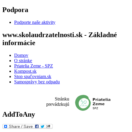
Skočiť na hlavný obsah
Podpora
Podporte naše aktivity
www.skolaudrzatelnosti.sk - Základné
informácie
Domov
O stránke
Priatelia Zeme - SPZ
Kompost.sk
Stop spaľovniam.sk
Samosprávy bez odpadu
Stránku
prevádzkujú
AddToAny