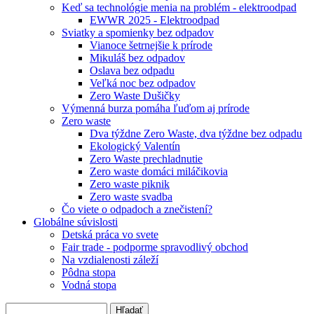
Keď sa technológie menia na problém - elektroodpad
EWWR 2025 - Elektroodpad
Sviatky a spomienky bez odpadov
Vianoce šetrnejšie k prírode
Mikuláš bez odpadov
Oslava bez odpadu
Veľká noc bez odpadov
Zero Waste Dušičky
Výmenná burza pomáha ľuďom aj prírode
Zero waste
Dva týždne Zero Waste, dva týždne bez odpadu
Ekologický Valentín
Zero Waste prechladnutie
Zero waste domáci miláčikovia
Zero waste piknik
Zero waste svadba
Čo viete o odpadoch a znečistení?
Globálne súvislosti
Detská práca vo svete
Fair trade - podporme spravodlivý obchod
Na vzdialenosti záleží
Pôdna stopa
Vodná stopa
Hľadať