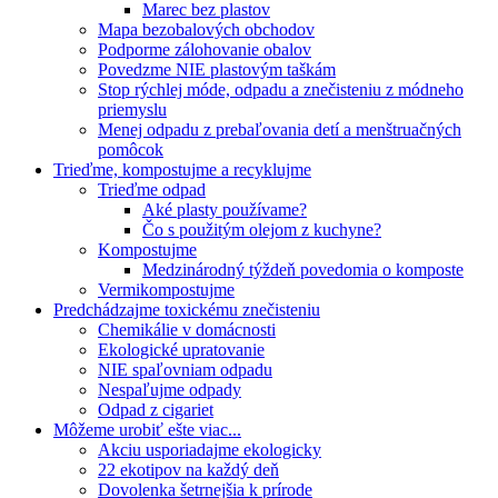
Marec bez plastov
Mapa bezobalových obchodov
Podporme zálohovanie obalov
Povedzme NIE plastovým taškám
Stop rýchlej móde, odpadu a znečisteniu z módneho
priemyslu
Menej odpadu z prebaľovania detí a menštruačných
pomôcok
Trieďme, kompostujme a recyklujme
Trieďme odpad
Aké plasty používame?
Čo s použitým olejom z kuchyne?
Kompostujme
Medzinárodný týždeň povedomia o komposte
Vermikompostujme
Predchádzajme toxickému znečisteniu
Chemikálie v domácnosti
Ekologické upratovanie
NIE spaľovniam odpadu
Nespaľujme odpady
Odpad z cigariet
Môžeme urobiť ešte viac...
Akciu usporiadajme ekologicky
22 ekotipov na každý deň
Dovolenka šetrnejšia k prírode