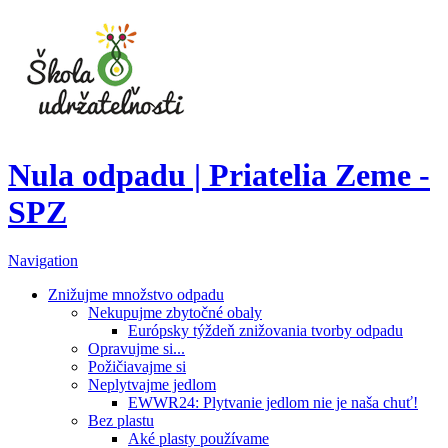
Nula odpadu | Priatelia Zeme -
SPZ
Navigation
Znižujme množstvo odpadu
Nekupujme zbytočné obaly
Európsky týždeň znižovania tvorby odpadu
Opravujme si...
Požičiavajme si
Neplytvajme jedlom
EWWR24: Plytvanie jedlom nie je naša chuť!
Bez plastu
Aké plasty používame