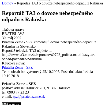
Vyhľadávanie
Domov
» Reportáž TA3 o dovoze nebezpečného odpadu z Rakúska
Nachádzate sa tu
Reportáž TA3 o dovoze nebezpečného
odpadu z Rakúska
Tlačová správa
BRATISLAVA
30. máj 2007
Priatelia Zeme - SPZ komentujú dovoz nebezpečného odpadu z
Rakúska na Slovensko.
Reportáž televízie TA3 nájdete tu:
http://www.ta3.com/sk/reportaze/40723_policia-ma-dokazy-ze-
odpad-pochadza-z-rakuska
Kľúčové slová:
Priatelia Zeme - SPZ
Tento obsah bol vytvorený 25.10.2007. Posledná aktualizácia
19.10.2018.
Priatelia Zeme – SPZ
poštová adresa: Haluzice 761, 91307 Haluzice
tel: 0903 77 23 23
e-mail:
spz@priateliazeme.sk