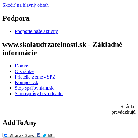
Skočiť na hlavný obsah
Podpora
Podporte naše aktivity
www.skolaudrzatelnosti.sk - Základné
informácie
Domov
O stránke
Priatelia Zeme - SPZ
Kompost.sk
Stop spaľovniam.sk
Samosprávy bez odpadu
Stránku
prevádzkujú
AddToAny