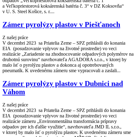
odpadov „Veľkopriestorová koksárenská batéria č. 1
a Veľkopriestorová koksárenská batéria č. 3“ v DZ Koksovňa“
v U. S. Steel Košice, s. r....
Zámer pyrolýzy plastov v Piešťanoch
Z našej práce
V decembri 2023 sa Priatelia Zeme – SPZ prihlásili do konania
EIA (posudzovanie vplyvov na životné prostredie) vo veci
realizácie „Zariadenie na zhodnocovanie odpadových polymérov na
druhotnú surovinu“ navrhovateľa AGADORA s.r.o., v ktorej by
malo ísť o pyrolýzu plastov a dokonca aj opotrebovaných
pneumatík. K uvedenému zámeru sme vypracovali a zaslali...
Zámer pyrolýzy plastov v Dubnici nad
Váhom
Z našej práce
V decembri 2023 sa Priatelia Zeme – SPZ prihlásili do konania
EIA (posudzovanie vplyvov na životné prostredie) vo veci
realizácie zámeru „Environmentálna transformácia prípravy
odpadov pre ich ďalšie využitie“, navrhovateľa JMD IL s.r.o.,
v ktorej by malo ísť o pyrolýzu plastov. K uvedenému zámeru sme