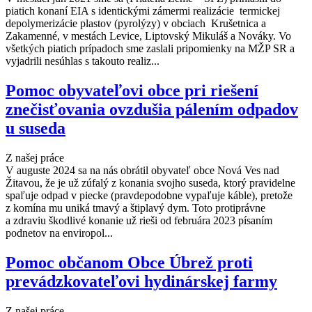
piatich konaní EIA s identickými zámermi realizácie termickej
depolymerizácie plastov (pyrolýzy) v obciach Krušetnica a
Zakamenné, v mestách Levice, Liptovský Mikuláš a Nováky. Vo
všetkých piatich prípadoch sme zaslali pripomienky na MŽP SR a
vyjadrili nesúhlas s takouto realiz...
Pomoc obyvateľovi obce pri riešení
znečisťovania ovzdušia pálením odpadov
u suseda
Z našej práce
V auguste 2024 sa na nás obrátil obyvateľ obce Nová Ves nad
Žitavou, že je už zúfalý z konania svojho suseda, ktorý pravidelne
spaľuje odpad v piecke (pravdepodobne vypaľuje káble), pretože
z komína mu uniká tmavý a štiplavý dym. Toto protiprávne
a zdraviu škodlivé konanie už rieši od februára 2023 písaním
podnetov na enviropol...
Pomoc občanom Obce Úbrež proti
prevádzkovateľovi hydinárskej farmy
Z našej práce