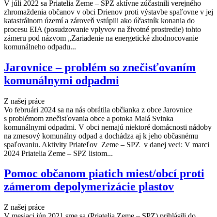
V júli 2022 sa Priatelia Zeme – SPZ aktívne zúčastnili verejného
zhromaždenia občanov v obci Drienov proti výstavbe spaľovne v jej
katastrálnom území a zároveň vstúpili ako účastník konania do
procesu EIA (posudzovanie vplyvov na životné prostredie) tohto
zámeru pod názvom „Zariadenie na energetické zhodnocovanie
komunálneho odpadu...
Jarovnice – problém so znečisťovaním
komunálnymi odpadmi
Z našej práce
Vo februári 2024 sa na nás obrátila občianka z obce Jarovnice
s problémom znečisťovania obce a potoka Malá Svinka
komunálnymi odpadmi. V obci nemajú niektoré domácnosti nádoby
na zmesový komunálny odpad a dochádza aj k jeho občasnému
spaľovaniu. Aktivity Priateľov Zeme – SPZ v danej veci: V marci
2024 Priatelia Zeme – SPZ listom...
Pomoc občanom piatich miest/obcí proti
zámerom depolymerizácie plastov
Z našej práce
V mesiaci jún 2021 sme sa (Priatelia Zeme – SPZ) prihlásili do