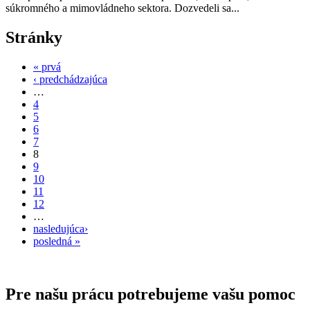
súkromného a mimovládneho sektora. Dozvedeli sa...
Stránky
« prvá
‹ predchádzajúca
…
4
5
6
7
8
9
10
11
12
…
nasledujúca›
posledná »
Pre našu prácu potrebujeme vašu pomoc