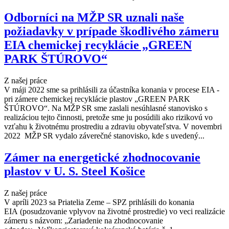
Odborníci na MŽP SR uznali naše
požiadavky v prípade škodlivého zámeru
EIA chemickej recyklácie „GREEN
PARK ŠTÚROVO“
Z našej práce
V máji 2022 sme sa prihlásili za účastníka konania v procese EIA -
pri zámere chemickej recyklácie plastov „GREEN PARK
ŠTÚROVO“. Na MŽP SR sme zaslali nesúhlasné stanovisko s
realizáciou tejto činnosti, pretože sme ju posúdili ako rizikovú vo
vzťahu k životnému prostrediu a zdraviu obyvateľstva. V novembri
2022 MŽP SR vydalo záverečné stanovisko, kde s uvedený...
Zámer na energetické zhodnocovanie
plastov v U. S. Steel Košice
Z našej práce
V apríli 2023 sa Priatelia Zeme – SPZ prihlásili do konania
EIA (posudzovanie vplyvov na životné prostredie) vo veci realizácie
zámeru s názvom: „Zariadenie na zhodnocovanie