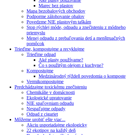
Aké plasty používame
Marec bez plastov
Mapa bezobalových obchodov
Podporme zálohovanie obalov
Povedzme NIE plastovým taškám
Stop rýchlej móde, odpadu a znečisteniu z módneho
priemyslu
Menej odpadu z prebaľovania detí a menštruačných
pomôcok
Trieďme, kompostujme a recyklujme
Trieďme odpad
Aké plasty používame?
Čo s použitým olejom z kuchyne?
Kompostujme
Medzinárodný týždeň povedomia o komposte
Vermikompostujme
Predchádzajme toxickému znečisteniu
Chemikálie v domácnosti
Ekologické upratovanie
NIE spaľovniam odpadu
Nespaľujme odpady
Odpad z cigariet
Môžeme urobiť ešte viac...
Akciu usporiadajme ekologicky
22 ekotipov na každý deň