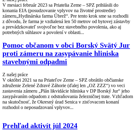
V mesiaci február 2023 sa Priatelia Zeme – SPZ prihlásili do
konania EIA (posudzovanie vplyvov na životné prostredie)
zámeru„Hydinárska farma Úbrež“. Pre tento krok sme sa rozhodli
z dôvodu, že farma je vzdialená len 50 metrov od bytovej zástavby
a prevádzkovateľ svojvoľne bez stavebného povolenia, ako aj
potrebných súhlasov a povolení v oblasti...
Pomoc občanom v obci Borský Svätý Jur
proti zámeru na zasypávanie hliniska
stavebnými odpadmi
Z našej práce
V októbri 2021 sa na Priateľov Zeme – SPZ obrátilo občianske
združenie Zelené Zdravé Záhorie (ďalej len „OZ ZZZ“) vo veci
zastavenia zámeru „Plán likvidácie hliniska v DP Borský Jur“ jeho
zasypávaním odpadom z odstraňovania železničnej trate. Vzhľadom
na skutočnosť, že Okresný úrad Senica v zisťovacom konaní
rozhodol o neposudzovaní vplyvov...
Prehľad aktivít júl 2024