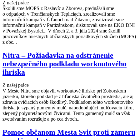
Z našej práce
Školili sme MOPS z Raslavíc a Zborova, prednášali sme
o odpadoch v Trenčianskych Tepliciach, zrealizovali sme
informačnú kampaň v Úľanoch nad Žitavou, zrealizovali sme
informačnú kampaň v Partizánskom, diskutovali sme na EKO DNI
v Považskej Bystrici... V dňoch 2. a 3. júla 2024 sme školili
pracovníkov miestnych občianskych poriadkových služieb (MOPS)
z obc...
Nitra – Požiadavka na odstránenie
nebezpečného podkladu workoutového
ihriska
Z našej práce
V Meste Nitra sme objavili workoutové ihrisko pri Zoborskom
jazierku, ktorého podklad je z hľadiska životného prostredia, ale aj
zdravia cvičiacich osôb škodlivý. Podkladom tohto workoutového
ihriska je sypaný gumenný mulč, napodobňujúci mulčovaciu kôru,
zlepený polyuretánovými živicami. Tento gumenný mulč sa však
zvetrávaním rozrušuje a po cca dvoch...
Pomoc občanom Mesta Svit proti zámeru