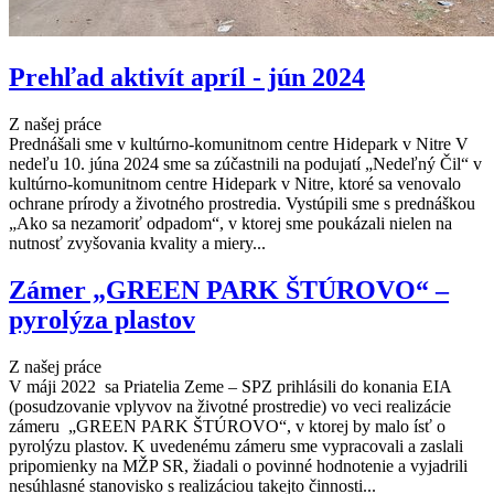
Prehľad aktivít apríl - jún 2024
Z našej práce
Prednášali sme v kultúrno-komunitnom centre Hidepark v Nitre V
nedeľu 10. júna 2024 sme sa zúčastnili na podujatí „Nedeľný Čil“ v
kultúrno-komunitnom centre Hidepark v Nitre, ktoré sa venovalo
ochrane prírody a životného prostredia. Vystúpili sme s prednáškou
„Ako sa nezamoriť odpadom“, v ktorej sme poukázali nielen na
nutnosť zvyšovania kvality a miery...
Zámer „GREEN PARK ŠTÚROVO“ –
pyrolýza plastov
Z našej práce
V máji 2022 sa Priatelia Zeme – SPZ prihlásili do konania EIA
(posudzovanie vplyvov na životné prostredie) vo veci realizácie
zámeru „GREEN PARK ŠTÚROVO“, v ktorej by malo ísť o
pyrolýzu plastov. K uvedenému zámeru sme vypracovali a zaslali
pripomienky na MŽP SR, žiadali o povinné hodnotenie a vyjadrili
nesúhlasné stanovisko s realizáciou takejto činnosti...