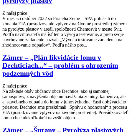
pyrolýzy plastov
Z našej práce
V mesiaci október 2022 sa Priatelia Zeme – SPZ prihlásili do
konania EIA (posudzovanie vplyvov na životné prostredie) zámeru
na pyrolýzu plastov v areáli spoločnosti Chemosvit v meste Svit.
Podľa navrhovateľa má ísť len o vývoj a testovanie, a preto svoje
navrhované zariadenie nazval: „Vývoj a testovanie zariadenia na
zhodnocovanie odpadov“. Podľa nášho pos...
Zámer – „Plán likvidácie lomu v
Dechticiach...“ – problém s ohrozením
podzemných vôd
Z našej práce
Na základe obáv občanov obce Dechtice, ako aj samotnej
samosprávy, z navýšenia objemu navážania zeminy, kameniva, ale
aj stavebného odpadu do lomu v juhovýchodnej časti dobývacieho
priestoru Dechtice sme preskúmali „Správu o hodnotení“ z procesu
EIA (posudzovanie vplyvov na životné prostredie). Prevádzkovateľ
lomu chce niekoľkokrát navýšiť objem...
Zámer – „Šurany – Pyrolýza plastových