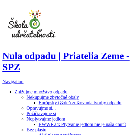
Nula odpadu | Priatelia Zeme -
SPZ
Navigation
Znižujme množstvo odpadu
Nekupujme zbytočné obaly
Európsky týždeň znižovania tvorby odpadu
Opravujme si...
Požičiavajme si
Neplytvajme jedlom
EWWR24: Plytvanie jedlom nie je naša chuť!
Bez plastu