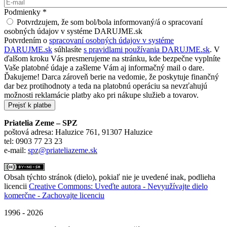
Podmienky
*
Potvrdzujem, že som bol/bola informovaný/á o spracovaní
osobných údajov v systéme DARUJME.sk
Potvrdením o
spracovaní osobných údajov v systéme
DARUJME.sk
súhlasíte
s pravidlami používania DARUJME.sk
. V
ďalšom kroku Vás presmerujeme na stránku, kde bezpečne vyplníte
Vaše platobné údaje a zašleme Vám aj informačný mail o dare.
Ďakujeme! Darca zároveň berie na vedomie, že poskytuje finančný
dar bez protihodnoty a teda na platobnú operáciu sa nevzťahujú
možnosti reklamácie platby ako pri nákupe služieb a tovarov.
Priatelia Zeme – SPZ
poštová adresa: Haluzice 761, 91307 Haluzice
tel: 0903 77 23 23
e-mail:
spz@priateliazeme.sk
Obsah týchto stránok (dielo), pokiaľ nie je uvedené inak, podlieha
licencii
Creative Commons: Uveďte autora - Nevyužívajte dielo
komerčne - Zachovajte licenciu
1996 - 2026