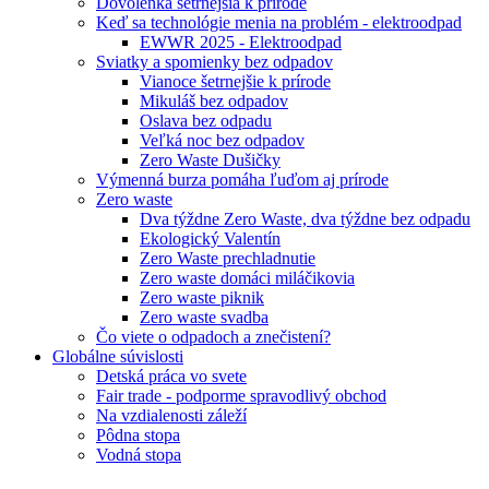
Dovolenka šetrnejšia k prírode
Keď sa technológie menia na problém - elektroodpad
EWWR 2025 - Elektroodpad
Sviatky a spomienky bez odpadov
Vianoce šetrnejšie k prírode
Mikuláš bez odpadov
Oslava bez odpadu
Veľká noc bez odpadov
Zero Waste Dušičky
Výmenná burza pomáha ľuďom aj prírode
Zero waste
Dva týždne Zero Waste, dva týždne bez odpadu
Ekologický Valentín
Zero Waste prechladnutie
Zero waste domáci miláčikovia
Zero waste piknik
Zero waste svadba
Čo viete o odpadoch a znečistení?
Globálne súvislosti
Detská práca vo svete
Fair trade - podporme spravodlivý obchod
Na vzdialenosti záleží
Pôdna stopa
Vodná stopa