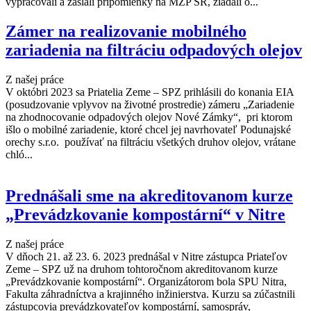
vypracovali a zaslali pripomienky na MŽP SR, žiadali o...
Zámer na realizovanie mobilného
zariadenia na filtráciu odpadových olejov
Z našej práce
V októbri 2023 sa Priatelia Zeme – SPZ prihlásili do konania EIA
(posudzovanie vplyvov na životné prostredie) zámeru „Zariadenie
na zhodnocovanie odpadových olejov Nové Zámky“, pri ktorom
išlo o mobilné zariadenie, ktoré chcel jej navrhovateľ Podunajské
orechy s.r.o. používať na filtráciu všetkých druhov olejov, vrátane
chló...
Prednášali sme na akreditovanom kurze
„Prevádzkovanie kompostární“ v Nitre
Z našej práce
V dňoch 21. až 23. 6. 2023 prednášal v Nitre zástupca Priateľov
Zeme – SPZ už na druhom tohtoročnom akreditovanom kurze
„Prevádzkovanie kompostární“. Organizátorom bola SPU Nitra,
Fakulta záhradníctva a krajinného inžinierstva. Kurzu sa zúčastnili
zástupcovia prevádzkovateľov kompostární, samospráv,