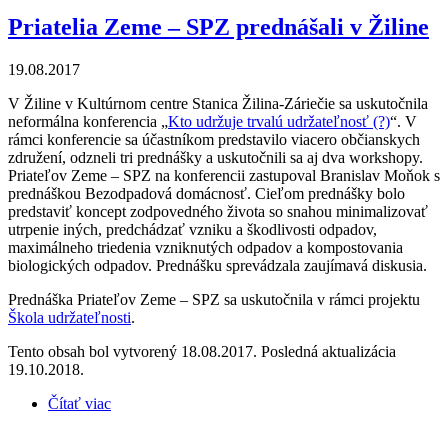
Priatelia Zeme – SPZ prednášali v Žiline
19.08.2017
V Žiline v Kultúrnom centre Stanica Žilina-Záriečie sa uskutočnila
neformálna konferencia „
Kto udržuje trvalú udržateľnosť (?)
“. V
rámci konferencie sa účastníkom predstavilo viacero občianskych
združení, odzneli tri prednášky a uskutočnili sa aj dva workshopy.
Priateľov Zeme – SPZ na konferencii zastupoval Branislav Moňok s
prednáškou Bezodpadová domácnosť. Cieľom prednášky bolo
predstaviť koncept zodpovedného života so snahou minimalizovať
utrpenie iných, predchádzať vzniku a škodlivosti odpadov,
maximálneho triedenia vzniknutých odpadov a kompostovania
biologických odpadov. Prednášku sprevádzala zaujímavá diskusia.
Prednáška Priateľov Zeme – SPZ sa uskutočnila v rámci projektu
Škola udržateľnosti
.
Tento obsah bol vytvorený 18.08.2017. Posledná aktualizácia
19.10.2018.
Čítať viac
o Priatelia Zeme – SPZ prednášali v Žiline