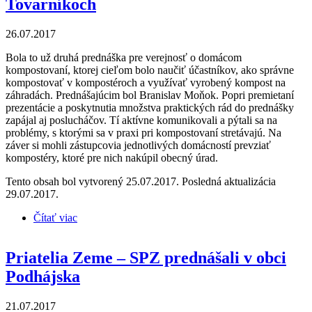
Tovarníkoch
26.07.2017
Bola to už druhá prednáška pre verejnosť o domácom
kompostovaní, ktorej cieľom bolo naučiť účastníkov, ako správne
kompostovať v kompostéroch a využívať vyrobený kompost na
záhradách. Prednášajúcim bol Branislav Moňok. Popri premietaní
prezentácie a poskytnutia množstva praktických rád do prednášky
zapájal aj poslucháčov. Tí aktívne komunikovali a pýtali sa na
problémy, s ktorými sa v praxi pri kompostovaní stretávajú. Na
záver si mohli zástupcovia jednotlivých domácností prevziať
kompostéry, ktoré pre nich nakúpil obecný úrad.
Tento obsah bol vytvorený 25.07.2017. Posledná aktualizácia
29.07.2017.
Čítať viac
o Priatelia Zeme – SPZ opäť prednášali v
Tovarníkoch
Priatelia Zeme – SPZ prednášali v obci
Podhájska
21.07.2017