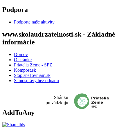
Skočiť na hlavný obsah
Podpora
Podporte naše aktivity
www.skolaudrzatelnosti.sk - Základné
informácie
Domov
O stránke
Priatelia Zeme - SPZ
Kompost.sk
Stop spaľovniam.sk
Samosprávy bez odpadu
Stránku
prevádzkujú
AddToAny