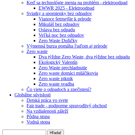
Keď sa technológie menia na problém - elektroodpad
EWWR 2025 - Elektroodpad
Sviatky a spomienky bez odpadov
Vianoce šetrnejšie k prírode
Mikuláš bez odpadov
Oslava bez odpadu
Veľká noc bez odpadov
Zero Waste Dušičky
Výmenná burza pomáha ľuďom aj prírode
Zero waste
Dva týždne Zero Waste, dva týždne bez odpadu
Ekologický Valentín
Zero Waste prechladnutie
Zero waste domáci miláčikovia
Zero waste piknik
Zero waste svadba
Čo viete o odpadoch a znečistení?
Globálne súvislosti
Detská práca vo svete
Fair trade - podporme spravodlivý obchod
Na vzdialenosti záleží
Pôdna stopa
Vodná stopa
Hľadať