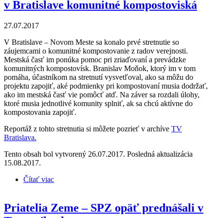
v Bratislave komunitné kompostoviská
27.07.2017
V Bratislave – Novom Meste sa konalo prvé stretnutie so
záujemcami o komunitné kompostovanie z radov verejnosti.
Mestská časť im ponúka pomoc pri zriaďovaní a prevádzke
komunitných kompostovísk. Branislav Moňok, ktorý im v tom
pomáha, účastníkom na stretnutí vysvetľoval, ako sa môžu do
projektu zapojiť, aké podmienky pri kompostovaní musia dodržať,
ako im mestská časť vie pomôcť atď. Na záver sa rozdali úlohy,
ktoré musia jednotlivé komunity splniť, ak sa chcú aktívne do
kompostovania zapojiť.
Reportáž z tohto stretnutia si môžete pozrieť v archíve
TV
Bratislava.
Tento obsah bol vytvorený 26.07.2017. Posledná aktualizácia
15.08.2017.
Čítať viac
o Priatelia Zeme – SPZ pomáhajú budovať v
Bratislave komunitné kompostoviská
Priatelia Zeme – SPZ opäť prednášali v