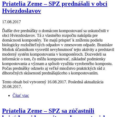
Priatelia Zeme – SPZ prednášali v obci
Hviezdoslavov
17.08.2017
Ďalšie dve prednášky o domácom kompostovaní sa uskutočnili v
obci Hviezdoslavov. Tá z vlastného rozpočtu nakúpila pre
domácnosti kompostéry. Tie majú prispieť k zníženiu podielu
biologicky rozložiteľných odpadov v zmesovom odpade. Branislav
Moňok účastníkom vysvetlil nevyhnutnosť tejto aktivity a predstavil
moderný systém kompostovania v kompostéroch. Dozvedeli sa
informácie o tom, čo môžu kompostovať, základné podmienky
kompostovania a význam a spôsob využitia vyrobeného kompostu.
Počas prednášky odznelo aj veľké množstvo praktických rád z
dlhoročných skúseností prednášajúceho s kompostovaním.
Tento obsah bol vytvorený 16.08.2017. Posledná aktualizácia
20.08.2017.
Čítať viac
o Priatelia Zeme – SPZ prednášali v obci
Hviezdoslavov
Priatelia Zeme – SPZ sa zúčastnili