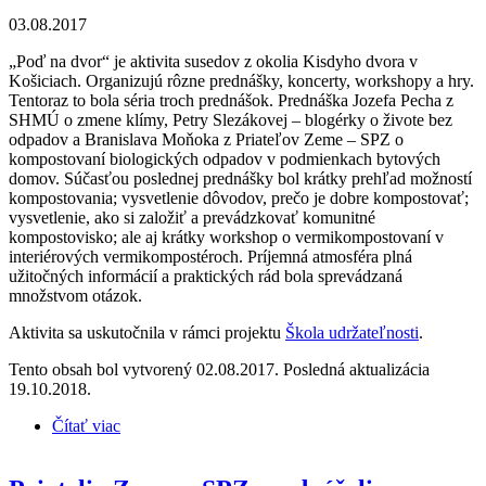
03.08.2017
„Poď na dvor“ je aktivita susedov z okolia Kisdyho dvora v
Košiciach. Organizujú rôzne prednášky, koncerty, workshopy a hry.
Tentoraz to bola séria troch prednášok. Prednáška Jozefa Pecha z
SHMÚ o zmene klímy, Petry Slezákovej – blogérky o živote bez
odpadov a Branislava Moňoka z Priateľov Zeme – SPZ o
kompostovaní biologických odpadov v podmienkach bytových
domov. Súčasťou poslednej prednášky bol krátky prehľad možností
kompostovania; vysvetlenie dôvodov, prečo je dobre kompostovať;
vysvetlenie, ako si založiť a prevádzkovať komunitné
kompostovisko; ale aj krátky workshop o vermikompostovaní v
interiérových vermikompostéroch. Príjemná atmosféra plná
užitočných informácií a praktických rád bola sprevádzaná
množstvom otázok.
Aktivita sa uskutočnila v rámci projektu
Škola udržateľnosti
.
Tento obsah bol vytvorený 02.08.2017. Posledná aktualizácia
19.10.2018.
Čítať viac
o Priatelia Zeme – SPZ prednášali o kompostovaní v
bytových domoch v Košiciach