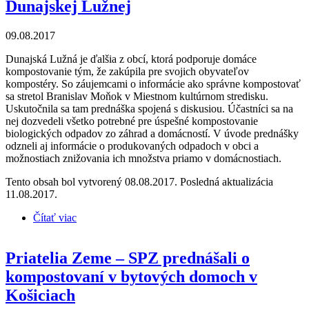
Dunajskej Lužnej
09.08.2017
Dunajská Lužná je ďalšia z obcí, ktorá podporuje domáce
kompostovanie tým, že zakúpila pre svojich obyvateľov
kompostéry. So záujemcami o informácie ako správne kompostovať
sa stretol Branislav Moňok v Miestnom kultúrnom stredisku.
Uskutočnila sa tam prednáška spojená s diskusiou. Účastníci sa na
nej dozvedeli všetko potrebné pre úspešné kompostovanie
biologických odpadov zo záhrad a domácností. V úvode prednášky
odzneli aj informácie o produkovaných odpadoch v obci a
možnostiach znižovania ich množstva priamo v domácnostiach.
Tento obsah bol vytvorený 08.08.2017. Posledná aktualizácia
11.08.2017.
Čítať viac
o Priatelia Zeme – SPZ prednášali v Dunajskej
Lužnej
Priatelia Zeme – SPZ prednášali o
kompostovaní v bytových domoch v
Košiciach