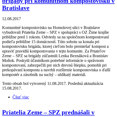
brigády pri komunitnom kompostovisku v
Bratislave
12.08.2017
Komunitné kompostovisko na Homolovej ulici v Bratislave
vybudovali Priatelia Zeme – SPZ v spolupráci s OZ Žime krajšie
približne pred 1 rokom. Odvtedy sa na spoločnom kompostovaní
podieľa približne 15 domácností. Túto sobotu sa konala pri
kompostovisku brigáda, ktorej cieľom bolo premiešať kompost a
upraviť pravidlá kompostovania v tejto komunite. Za Priateľov
Zeme – SPZ sa brigády zúčastnili Lenka Beznáková a Branislav
Moňok. Poskytli účastníkom potrebné informácie o správnom
kompostovaní, zabezpečili pre nich drevnú štiepku, pomohli pri
prekopávaní kompostu a navrhli rozšírenie kompostoviska o ďalší
kompostér a zásobník na suchý – uhlíkatý materiál.
Tento obsah bol vytvorený 11.08.2017. Posledná aktualizácia
15.08.2017.
Čítať viac
o Priatelia Zeme – SPZ sa zúčastnili brigády pri
komunitnom kompostovisku v Bratislave
Priatelia Zeme – SPZ prednášali v