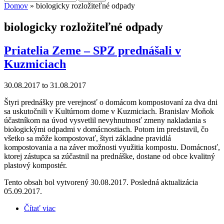
Vyhľadávanie
Domov
» biologicky rozložiteľné odpady
Nachádzate sa tu
biologicky rozložiteľné odpady
Priatelia Zeme – SPZ prednášali v
Kuzmiciach
30.08.2017
to
31.08.2017
Štyri prednášky pre verejnosť o domácom kompostovaní za dva dni
sa uskutočnili v Kultúrnom dome v Kuzmiciach. Branislav Moňok
účastníkom na úvod vysvetlil nevyhnutnosť zmeny nakladania s
biologickými odpadmi v domácnostiach. Potom im predstavil, čo
všetko sa môže kompostovať, štyri základne pravidlá
kompostovania a na záver možnosti využitia kompostu. Domácnosť,
ktorej zástupca sa zúčastnil na prednáške, dostane od obce kvalitný
plastový kompostér.
Tento obsah bol vytvorený 30.08.2017. Posledná aktualizácia
05.09.2017.
Čítať viac
o Priatelia Zeme – SPZ prednášali v Kuzmiciach