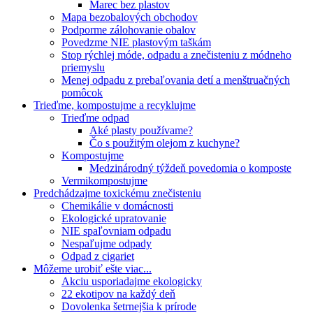
Marec bez plastov
Mapa bezobalových obchodov
Podporme zálohovanie obalov
Povedzme NIE plastovým taškám
Stop rýchlej móde, odpadu a znečisteniu z módneho
priemyslu
Menej odpadu z prebaľovania detí a menštruačných
pomôcok
Trieďme, kompostujme a recyklujme
Trieďme odpad
Aké plasty používame?
Čo s použitým olejom z kuchyne?
Kompostujme
Medzinárodný týždeň povedomia o komposte
Vermikompostujme
Predchádzajme toxickému znečisteniu
Chemikálie v domácnosti
Ekologické upratovanie
NIE spaľovniam odpadu
Nespaľujme odpady
Odpad z cigariet
Môžeme urobiť ešte viac...
Akciu usporiadajme ekologicky
22 ekotipov na každý deň
Dovolenka šetrnejšia k prírode