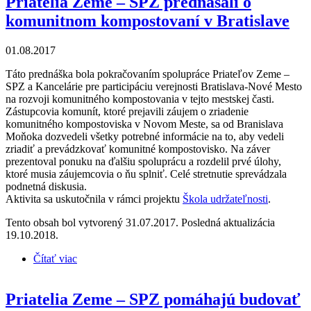
Priatelia Zeme – SPZ prednášali o
komunitnom kompostovaní v Bratislave
01.08.2017
Táto prednáška bola pokračovaním spolupráce Priateľov Zeme –
SPZ a Kancelárie pre participáciu verejnosti Bratislava-Nové Mesto
na rozvoji komunitného kompostovania v tejto mestskej časti.
Zástupcovia komunít, ktoré prejavili záujem o zriadenie
komunitného kompostoviska v Novom Meste, sa od Branislava
Moňoka dozvedeli všetky potrebné informácie na to, aby vedeli
zriadiť a prevádzkovať komunitné kompostovisko. Na záver
prezentoval ponuku na ďalšiu spoluprácu a rozdelil prvé úlohy,
ktoré musia záujemcovia o ňu splniť. Celé stretnutie sprevádzala
podnetná diskusia.
Aktivita sa uskutočnila v rámci projektu
Škola udržateľnosti
.
Tento obsah bol vytvorený 31.07.2017. Posledná aktualizácia
19.10.2018.
Čítať viac
o Priatelia Zeme – SPZ prednášali o komunitnom
kompostovaní v Bratislave
Priatelia Zeme – SPZ pomáhajú budovať