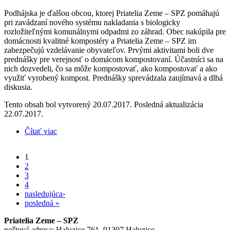
Podhájska je ďalšou obcou, ktorej Priatelia Zeme – SPZ pomáhajú
pri zavádzaní nového systému nakladania s biologicky
rozložiteľnými komunálnymi odpadmi zo záhrad. Obec nakúpila pre
domácnosti kvalitné kompostéry a Priatelia Zeme – SPZ im
zabezpečujú vzdelávanie obyvateľov. Prvými aktivitami boli dve
prednášky pre verejnosť o domácom kompostovaní. Účastníci sa na
nich dozvedeli, čo sa môže kompostovať, ako kompostovať a ako
využiť vyrobený kompost. Prednášky sprevádzala zaujímavá a dlhá
diskusia.
Tento obsah bol vytvorený 20.07.2017. Posledná aktualizácia
22.07.2017.
Čítať viac
o Priatelia Zeme – SPZ prednášali v obci Podhájska
1
Stránky
2
3
4
nasledujúca›
posledná »
Priatelia Zeme – SPZ
poštová adresa: Haluzice 761, 91307 Haluzice