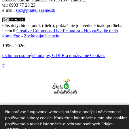
tel: 0903 77 23 23
e-mail:
spz@priateliazeme.sk
Obsah týchto stránok (dielo), pokiaľ nie je uvedené inak, podlieha
licencii
Creative Commons: Uveďte autora - Nevyužívajte dielo
komerčne - Zachovajte licenciu
1996 - 2026
Ochrana osobných údajov, GDPR a používanie Cookies
#
Na správne fungovanie webovej stránky a analýzu návštevnosti
používame súbory cookie. Konkrétne informácie o tom ako cookies
Táto webová stránka bola vytvorená v rámci projektu "Škola
udržateľnosti".
používame a taktiež informácie o ochrane osobných údajov