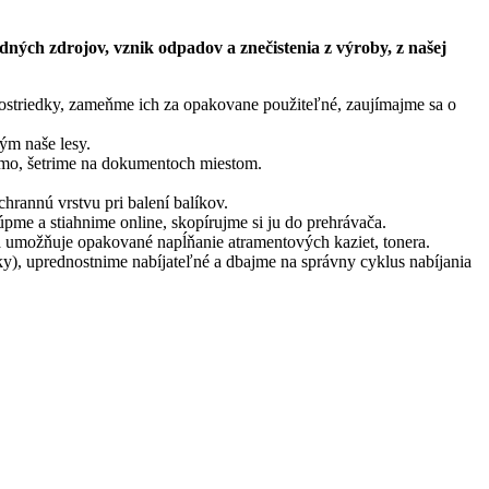
ých zdrojov, vznik odpadov a znečistenia z výroby, z našej
prostriedky, zameňme ich za opakovane použiteľné, zaujímajme sa o
ým naše lesy.
ísmo, šetrime na dokumentoch miestom.
hrannú vrstvu pri balení balíkov.
pme a stiahnime online, skopírujme si ju do prehrávača.
rá umožňuje opakované napĺňanie atramentových kaziet, tonera.
y), uprednostnime nabíjateľné a dbajme na správny cyklus nabíjania