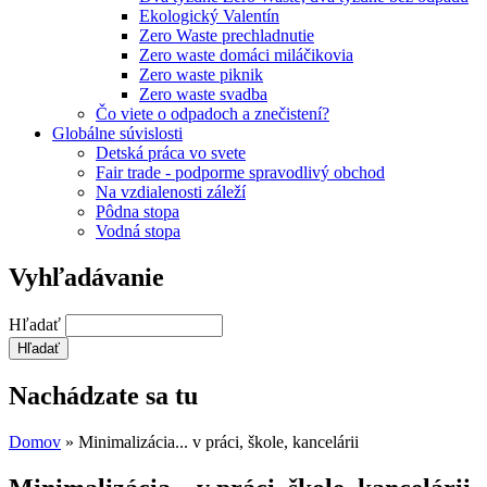
Ekologický Valentín
Zero Waste prechladnutie
Zero waste domáci miláčikovia
Zero waste piknik
Zero waste svadba
Čo viete o odpadoch a znečistení?
Globálne súvislosti
Detská práca vo svete
Fair trade - podporme spravodlivý obchod
Na vzdialenosti záleží
Pôdna stopa
Vodná stopa
Vyhľadávanie
Hľadať
Nachádzate sa tu
Domov
» Minimalizácia... v práci, škole, kancelárii