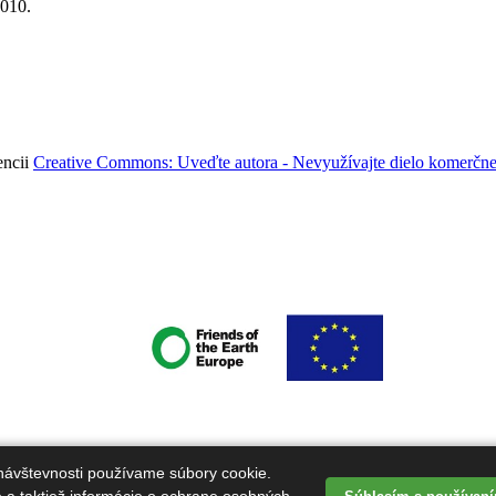
2010.
encii
Creative Commons: Uveďte autora - Nevyužívajte dielo komerčne 
nosti".
návštevnosti používame súbory cookie.