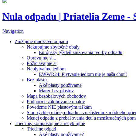
Nula odpadu | Priatelia Zeme -
Navigation
Znižujme množstvo odpadu
Nekupujme zbytočné obaly
Európsky týždeň znižovania tvorby odpadu
Opravujme si...
Požičiavajme si
Neplytvajme jedlom
EWWR24: Plytvanie jedlom nie je naša chuť!
Bez plastu
Aké plasty používame
Marec bez plastov
Mapa bezobalových obchodov
Podporme zálohovanie obalov
Povedzme NIE plastovým taškám
Stop rýchlej móde, odpadu a znečisteniu z módneho pri
Menej odpadu z prebaľovania detí a menštruačných po
Trieďme, kompostujme a recyklujme
Trieďme odpad
Aké plasty používame?