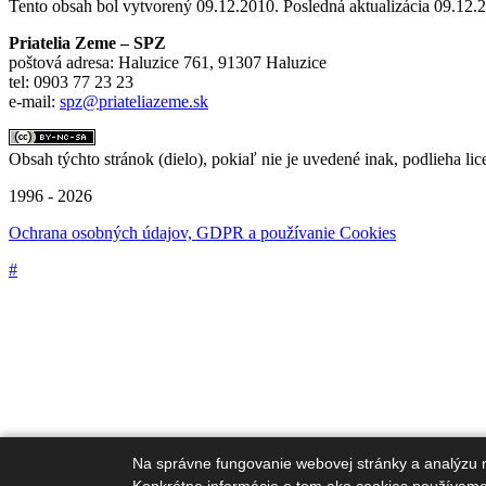
Tento obsah bol vytvorený 09.12.2010. Posledná aktualizácia 09.12.
Priatelia Zeme – SPZ
poštová adresa: Haluzice 761, 91307 Haluzice
tel: 0903 77 23 23
e-mail:
spz@priateliazeme.sk
Obsah týchto stránok (dielo), pokiaľ nie je uvedené inak, podlieha lic
1996 - 2026
Ochrana osobných údajov, GDPR a používanie Cookies
#
Táto webová stránka bola vytvorená v rámci projektu "Škola udržateľ
Na správne fungovanie webovej stránky a analýzu 