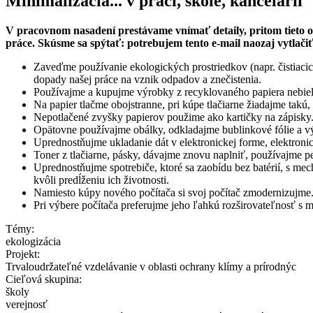
Minimalizácia... v práci, škole, kancelárii
V pracovnom nasadení prestávame vnímať detaily, pritom tieto o
práce. Skúsme sa spýtať: potrebujem tento e-mail naozaj vytlači
Zaveďme používanie ekologických prostriedkov (napr. čistiacic
dopady našej práce na vznik odpadov a znečistenia.
Používajme a kupujme výrobky z recyklovaného papiera nebielen
Na papier tlačme obojstranne, pri kúpe tlačiarne žiadajme tak
Nepotlačené zvyšky papierov použime ako kartičky na zápisky
Opätovne používajme obálky, odkladajme bublinkové fólie a výpl
Uprednostňujme ukladanie dát v elektronickej forme, elektroni
Toner z tlačiarne, pásky, dávajme znovu naplniť, používajme p
Uprednostňujme spotrebiče, ktoré sa zaobídu bez batérií, s m
kvôli predĺženiu ich životnosti.
Namiesto kúpy nového počítača si svoj počítač zmodernizujme
Pri výbere počítača preferujme jeho ľahkú rozširovateľnosť 
Témy:
ekologizácia
Projekt:
Trvaloudržateľné vzdelávanie v oblasti ochrany klímy a prírodnýc
Cieľová skupina:
školy
verejnosť