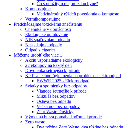
Čo s použitým olejom z kuchyne?
Kompostujme
Medzinárodný týždeň povedomia o komposte
Vermikompostujme
Predchádzajme toxickému znečisteniu
Chemikálie v domácnosti
Ekologické upratovanie
NIE spaľovniam odpadu
Nespaľujme odpady
Odpad z cigariet
Môžeme urobiť ešte viac...
Akciu usporiadajme ekologicky
22 ekotipov na každý deň
Dovolenka šetrnejšia k prírode
Keď sa technológie menia na problém - elektroodpad
EWWR 2025 - Elektroodpad
Sviatky a spomienky bez odpadov
Vianoce šetrnejšie k prírode
Mikuláš bez odpadov
Oslava bez odpadu
Veľká noc bez odpadov
Zero Waste Dušičky
Výmenná burza pomáha ľuďom aj prírode
Zero waste
Dva týždne Zero Waste, dva týždne bez odpadu