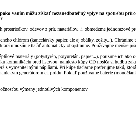
pako-vaním môžu získať nezanedbateľný vplyv na spotrebu prírodn
ť?
h prostriedkov, odevov z prír. materiálov...), obmedzme jednorazové 
ého chlórom (kancelársky papier, ale aj obálky, zošity...). Chránime t
ú, ktorá umožňuje tlačiť automaticky obojstranne. Používajme menšie p
.
ňové materiály (polystyrén, polyuretán, papier...), použime ich ako oc
ckú komunikáciu pred listovou, namiesto kúpy CD nosiča si hudbu zakú
erá s vymeniteľnými náplňami. Pri kúpe tlačiarne preferujme takú, kto
echanickým generátorom el. prúdu. Pokiaľ používame batérie (monočlánk
.
s možnosťou výmeny jednotlivých komponentov.