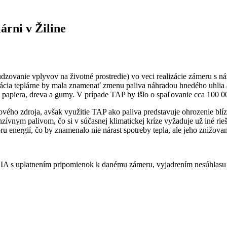
árni v Žiline
udzovanie vplyvov na životné prostredie) vo veci realizácie zámeru s 
cia teplárne by mala znamenať zmenu paliva náhradou hnedého uhlia a 
, papiera, dreva a gumy. V prípade TAP by išlo o spaľovanie cca 100 0
vého zdroja, avšak využitie TAP ako paliva predstavuje ohrozenie blízk
vnym palivom, čo si v súčasnej klimatickej kríze vyžaduje už iné rieš
u energií, čo by znamenalo nie nárast spotreby tepla, ale jeho znižovan
e EIA s uplatnením pripomienok k danému zámeru, vyjadrením nesúhlasu