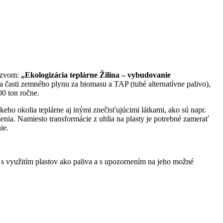
názvom:
„Ekologizácia teplárne Žilina – vybudovanie
časti zemného plynu za biomasu a TAP (tuhé alternatívne palivo),
00 ton ročne.
eho okolia teplárne aj inými znečisťujúcimi látkami, ako sú napr.
enia. Namiesto transformácie z uhlia na plasty je potrebné zamerať
ie.
 s využitím plastov ako paliva a s upozornením na jeho možné