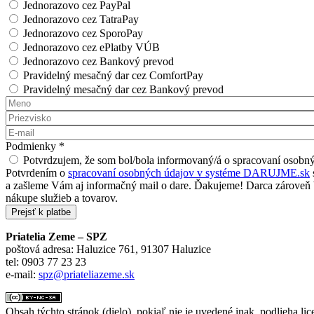
Jednorazovo cez PayPal
Jednorazovo cez TatraPay
Jednorazovo cez SporoPay
Jednorazovo cez ePlatby VÚB
Jednorazovo cez Bankový prevod
Pravidelný mesačný dar cez ComfortPay
Pravidelný mesačný dar cez Bankový prevod
Meno
*
Priezvisko
*
E-mail
*
Podmienky
*
Potvrdzujem, že som bol/bola informovaný/á o spracovaní oso
Potvrdením o
spracovaní osobných údajov v systéme DARUJME.sk
a zašleme Vám aj informačný mail o dare. Ďakujeme! Darca zároveň be
nákupe služieb a tovarov.
Priatelia Zeme – SPZ
poštová adresa: Haluzice 761, 91307 Haluzice
tel: 0903 77 23 23
e-mail:
spz@priateliazeme.sk
Obsah týchto stránok (dielo), pokiaľ nie je uvedené inak, podlieha lic