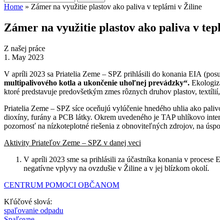
Search form
Home
» Zámer na využitie plastov ako paliva v teplárni v Žiline
You are here
Zámer na využitie plastov ako paliva v tepl
Z našej práce
1. May 2023
V apríli 2023 sa Priatelia Zeme – SPZ prihlásili do konania EIA (pos
multipalivového kotla a ukončenie uhoľnej prevádzky“.
Ekologizá
ktoré predstavuje predovšetkým zmes rôznych druhov plastov, textílií
Priatelia Zeme – SPZ síce oceňujú vylúčenie hnedého uhlia ako palivo
dioxíny, furány a PCB látky. Okrem uvedeného je TAP uhlíkovo intenzí
pozornosť na nízkoteplotné riešenia z obnoviteľných zdrojov, na úspor
Aktivity Priateľov Zeme – SPZ v danej veci
V apríli 2023 sme sa prihlásili za účastníka konania v proces
negatívne vplyvy na ovzdušie v Žiline a v jej blízkom okolí.
CENTRUM POMOCI OBČANOM
Kľúčové slová:
spaľovanie odpadu
Spaľovne