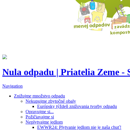
Nula odpadu | Priatelia Zeme -
Navigation
Znižujme množstvo odpadu
Nekupujme zbytočné obaly
Európsky týždeň znižovania tvorby odpadu
Opravujme si...
Požičiavajme si
Neplytvajme jedlom
EWWR24: Plytvanie jedlom nie je naša chuť!