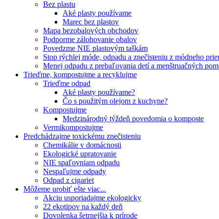
Bez plastu
Aké plasty používame
Marec bez plastov
Mapa bezobalových obchodov
Podporme zálohovanie obalov
Povedzme NIE plastovým taškám
Stop rýchlej móde, odpadu a znečisteniu z módneho pri
Menej odpadu z prebaľovania detí a menštruačných po
Trieďme, kompostujme a recyklujme
Trieďme odpad
Aké plasty používame?
Čo s použitým olejom z kuchyne?
Kompostujme
Medzinárodný týždeň povedomia o komposte
Vermikompostujme
Predchádzajme toxickému znečisteniu
Chemikálie v domácnosti
Ekologické upratovanie
NIE spaľovniam odpadu
Nespaľujme odpady
Odpad z cigariet
Môžeme urobiť ešte viac...
Akciu usporiadajme ekologicky
22 ekotipov na každý deň
Dovolenka šetrnejšia k prírode