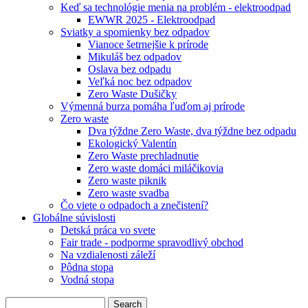
Keď sa technológie menia na problém - elektroodpad
EWWR 2025 - Elektroodpad
Sviatky a spomienky bez odpadov
Vianoce šetrnejšie k prírode
Mikuláš bez odpadov
Oslava bez odpadu
Veľká noc bez odpadov
Zero Waste Dušičky
Výmenná burza pomáha ľuďom aj prírode
Zero waste
Dva týždne Zero Waste, dva týždne bez odpadu
Ekologický Valentín
Zero Waste prechladnutie
Zero waste domáci miláčikovia
Zero waste piknik
Zero waste svadba
Čo viete o odpadoch a znečistení?
Globálne súvislosti
Detská práca vo svete
Fair trade - podporme spravodlivý obchod
Na vzdialenosti záleží
Pôdna stopa
Vodná stopa
Search