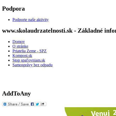
Skip to main content
Podpora
Podporte naše aktivity
www.skolaudrzatelnosti.sk - Základné inf
Domov
O stránke
Priatelia Zeme - SPZ
Kompost.sk
Stop spaľovniam.sk
Samosprávy bez odpadu
AddToAny