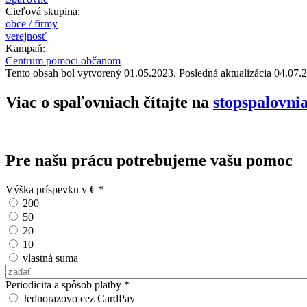
Cieľová skupina:
obce / firmy
verejnosť
Kampaň:
Centrum pomoci občanom
Tento obsah bol vytvorený 01.05.2023. Posledná aktualizácia 04.07.
Viac o spaľovniach čítajte na
stopspalovni
Pre našu prácu potrebujeme vašu pomoc
Výška príspevku v €
*
200
50
20
10
vlastná suma
Vlastná suma
Periodicita a spôsob platby
*
Jednorazovo cez CardPay