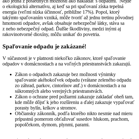
ako jedna z posledných možností ako nakladať s odpadmi. Nejde
o ekologickú alternatívu, aj keď sa pri spaľovaní získa tepelná
energia (veľmi nízka účinnosť, približne 17%). Popol, ktorý
takýmto spaľovaním vzniká, môže tvoriť až jednu tretinu pôvodnej
hmotnosti odpadov, avšak obsahuje nebezpečné látky, stáva sa
z neho nebezpečný odpad. Ďalšie škodliviny, medzi inými aj
rakovinotvorné dioxíny, môžu unikať do povetria.
Spaľovanie odpadu je zakázané!
V súčasnosti je v platnosti niekoľko zákonov, ktoré spaľovanie
odpadov v domácnostiach a na voľných priestranstvách zakazujú.
Zákon o odpadoch zakazuje bez možnosti výnimky
spaľovanie akéhokoľvek odpadu (vrátane zeleného odpadu
zo záhrad, parkov, cintorínov atď.) v domácnostiach a na
súkromných alebo verejných priestranstvách.
Zákon o ochrane pred požiarmi zakazuje zakladať oheň tam,
kde môže dôjsť k jeho rozšíreniu a ďalej zakazuje vypaľovať
porasty bylín, kríkov a stromov.
Občiansky zákonník, podľa ktorého nikto nesmie nad mieru
prípustnú pomerom obťažovať susedov hlukom, prachom,
popolčekom, dymom, plynmi, parami.