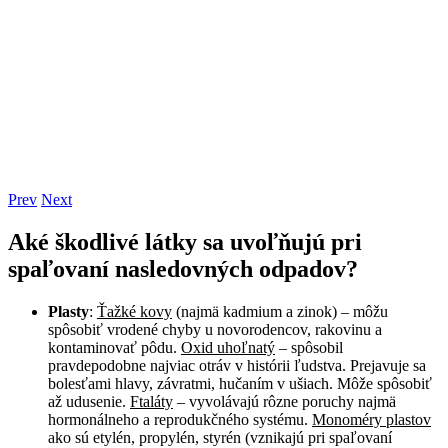
Prev
Next
Aké škodlivé látky sa uvoľňujú pri
spaľovaní nasledovných odpadov?
Plasty
:
Ťažké kovy
(najmä kadmium a zinok) – môžu
spôsobiť vrodené chyby u novorodencov, rakovinu a
kontaminovať pôdu.
Oxid uhoľnatý
– spôsobil
pravdepodobne najviac otráv v histórii ľudstva. Prejavuje sa
bolesťami hlavy, závratmi, hučaním v ušiach. Môže spôsobiť
až udusenie.
Ftaláty
– vyvolávajú rôzne poruchy najmä
hormonálneho a reprodukčného systému.
Monoméry plastov
ako sú etylén, propylén, styrén (vznikajú pri spaľovaní