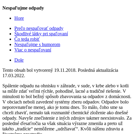
Nespaľujme odpady
Hore
Prečo nespaľovať odpady
Škodlivé látky pri spaľovaní
Čo teda robiť
Nespaľujme s humorom
Viac o nespaľovaní
Dole
Tento obsah bol vytvorený 19.11.2018. Posledná aktualizácia
17.03.2022.
Spálenie odpadu na ohnisku v záhrade, v sude, v krbe alebo v kotli
sa môže zdať veľmi rýchle, pohodlné, lacné a tradičné riešenie. V
minulosti to bol bežný spôsob zbavovania sa odpadov z domácnosti.
V obciach neboli zavedené systémy zberu odpadov. Odpadov bolo
neporovnateľne menej, ako je tomu dnes. To málo, čoho sme sa
chceli zbaviť, nemalo tak rozmanité chemické zloženie ako dnešné
odpady. Navyše znečistenie z iných zdrojov takmer neexistovalo. Za
posledné ďesaťročia sa však situácia výrazne zmenila a preto už
takéto „tradície“ nemôžeme „udržiavať“. Kvôli nášmu zdraviu a