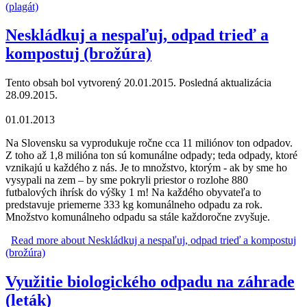
(plagát)
Neskládkuj a nespaľuj, odpad trieď a
kompostuj (brožúra)
Tento obsah bol vytvorený 20.01.2015. Posledná aktualizácia
28.09.2015.
01.01.2013
Na Slovensku sa vyprodukuje ročne cca 11 miliónov ton odpadov.
Z toho až 1,8 milióna ton sú komunálne odpady; teda odpady, ktoré
vznikajú u každého z nás. Je to množstvo, ktorým - ak by sme ho
vysypali na zem – by sme pokryli priestor o rozlohe 880
futbalových ihrísk do výšky 1 m! Na každého obyvateľa to
predstavuje priemerne 333 kg komunálneho odpadu za rok.
Množstvo komunálneho odpadu sa stále každoročne zvyšuje.
Read more
about Neskládkuj a nespaľuj, odpad trieď a kompostuj
(brožúra)
Využitie biologického odpadu na záhrade
(leták)