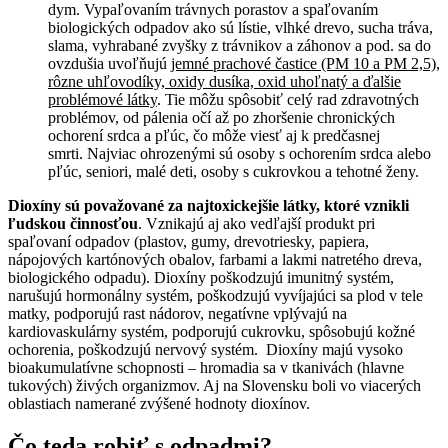
dym. Vypaľovaním trávnych porastov a spaľovaním
biologických odpadov ako sú lístie, vlhké drevo, sucha tráva,
slama, vyhrabané zvyšky z trávnikov a záhonov a pod. sa do
ovzdušia uvoľňujú
jemné prachové častice (PM 10 a PM 2,5),
rôzne uhľovodíky, oxidy dusíka, oxid uhoľnatý a ďalšie
problémové látky
. Tie môžu spôsobiť celý rad zdravotných
problémov, od pálenia očí až po zhoršenie chronických
ochorení srdca a pľúc, čo môže viesť aj k predčasnej
smrti. Najviac ohrozenými sú osoby s ochorením srdca alebo
pľúc, seniori, malé deti, osoby s cukrovkou a tehotné ženy.
Dioxíny sú považované za najtoxickejšie látky, ktoré vznikli
ľudskou činnosťou
. Vznikajú aj ako vedľajší produkt pri
spaľovaní odpadov (plastov, gumy, drevotriesky, papiera,
nápojových kartónových obalov, farbami a lakmi natretého dreva,
biologického odpadu). Dioxíny poškodzujú imunitný systém,
narušujú hormonálny systém, poškodzujú vyvíjajúci sa plod v tele
matky, podporujú rast nádorov, negatívne vplývajú na
kardiovaskulárny systém, podporujú cukrovku, spôsobujú kožné
ochorenia, poškodzujú nervový systém. Dioxíny majú vysoko
bioakumulatívne schopnosti – hromadia sa v tkanivách (hlavne
tukových) živých organizmov. Aj na Slovensku boli vo viacerých
oblastiach namerané zvýšené hodnoty dioxínov.
Čo teda robiť s odpadmi?