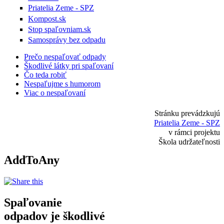
Priatelia Zeme - SPZ
Kompost.sk
Stop spaľovniam.sk
Samosprávy bez odpadu
Prečo nespaľovať odpady
Škodlivé látky pri spaľovaní
Čo teda robiť
Nespaľujme s humorom
Viac o nespaľovaní
Stránku prevádzkujú
Priatelia Zeme - SPZ
v rámci projektu
Škola udržateľnosti
AddToAny
Spaľovanie
odpadov je
škodlivé