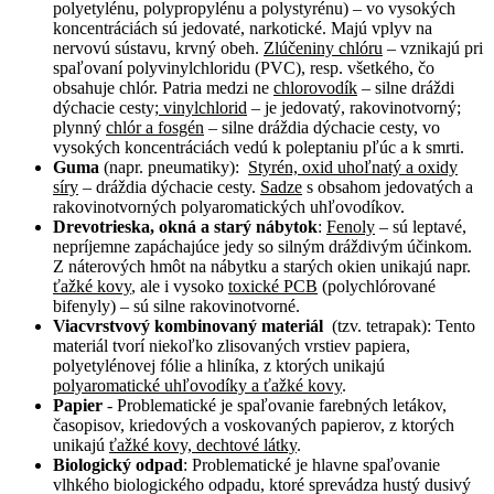
polyetylénu, polypropylénu a polystyrénu) – vo vysokých
koncentráciách sú jedovaté, narkotické. Majú vplyv na
nervovú sústavu, krvný obeh.
Zlúčeniny chlóru
– vznikajú pri
spaľovaní polyvinylchloridu (PVC), resp. všetkého, čo
obsahuje chlór. Patria medzi ne
chlorovodík
– silne dráždi
dýchacie cesty
; vinylchlorid
– je jedovatý, rakovinotvorný;
plynný
chlór a fosgén
– silne dráždia dýchacie cesty, vo
vysokých koncentráciách vedú k poleptaniu pľúc a k smrti.
Guma
(napr. pneumatiky):
Styrén, oxid uhoľnatý a oxidy
síry
– dráždia dýchacie cesty.
Sadze
s obsahom jedovatých a
rakovinotvorných polyaromatických uhľovodíkov.
Drevotrieska, okná a starý nábytok
:
Fenoly
– sú leptavé,
nepríjemne zapáchajúce jedy so silným dráždivým účinkom.
Z náterových hmôt na nábytku a starých okien unikajú napr.
ťažké kovy
, ale i vysoko
toxické PCB
(polychlórované
bifenyly) – sú silne rakovinotvorné.
Viacvrstvový kombinovaný materiál
(tzv. tetrapak): Tento
materiál tvorí niekoľko zlisovaných vrstiev papiera,
polyetylénovej fólie a hliníka, z ktorých unikajú
polyaromatické uhľovodíky a ťažké kovy
.
Papier
- Problematické je spaľovanie farebných letákov,
časopisov, kriedových a voskovaných papierov, z ktorých
unikajú
ťažké kovy, dechtové látky
.
Biologický odpad
: Problematické je hlavne spaľovanie
vlhkého biologického odpadu, ktoré sprevádza hustý dusivý