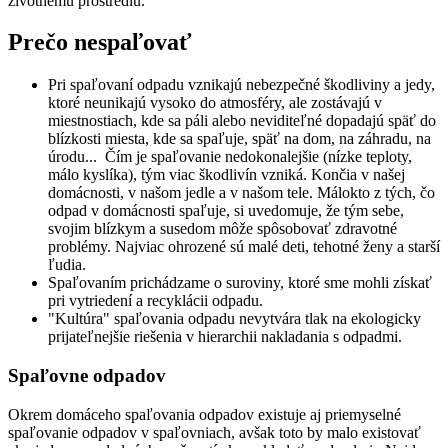
životnému prostrediu.
Prečo nespaľovať
Pri spaľovaní odpadu vznikajú nebezpečné škodliviny a jedy,
ktoré neunikajú vysoko do atmosféry, ale zostávajú v
miestnostiach, kde sa páli alebo neviditeľné dopadajú späť do
blízkosti miesta, kde sa spaľuje, späť na dom, na záhradu, na
úrodu... Čím je spaľovanie nedokonalejšie (nízke teploty,
málo kyslíka), tým viac škodlivín vzniká. Končia v našej
domácnosti, v našom jedle a v našom tele. Málokto z tých, čo
odpad v domácnosti spaľuje, si uvedomuje, že tým sebe,
svojim blízkym a susedom môže spôsobovať zdravotné
problémy. Najviac ohrozené sú malé deti, tehotné ženy a starší
ľudia.
Spaľovaním prichádzame o suroviny, ktoré sme mohli získať
pri vytriedení a recyklácii odpadu.
"Kultúra" spaľovania odpadu nevytvára tlak na ekologicky
prijateľnejšie riešenia v hierarchii nakladania s odpadmi.
Spaľovne odpadov
Okrem domáceho spaľovania odpadov existuje aj priemyselné
spaľovanie odpadov v spaľovniach, avšak toto by malo existovať