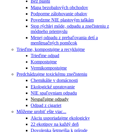
Bez plastu
Mapa bezobalových obchodov
Podporme zálohovanie obalov
Povedzme NIE plastovým taškám
Stop rýchlej móde, odpadu a znečisteniu z
módneho priemyslu
Menej odpadu z prebaľovania detí a
menštruačných pomôcok
Trieďme, kompostujme a recyklujme
Trieďme odpad
Kompostujme
Vermikompostujme
Predchádzajme toxickému znečisteniu
Chemikálie v domácnosti
Ekologické upratovanie
NIE spaľovniam odpadu
Nespaľujme odpady
Odpad z cigariet
Môžeme urobiť ešte viac...
Akciu usporiadajme ekologicky
22 ekotipov na každý deň
Dovolenka šetrnejšia k prírode