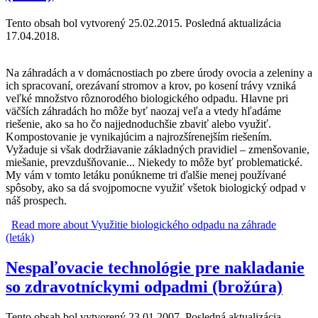
Tento obsah bol vytvorený 25.02.2015. Posledná aktualizácia
17.04.2018.
Na záhradách a v domácnostiach po zbere úrody ovocia a zeleniny a
ich spracovaní, orezávaní stromov a krov, po kosení trávy vzniká
veľké množstvo rôznorodého biologického odpadu. Hlavne pri
väčších záhradách ho môže byť naozaj veľa a vtedy hľadáme
riešenie, ako sa ho čo najjednoduchšie zbaviť alebo využiť.
Kompostovanie je vynikajúcim a najrozšírenejším riešením.
Vyžaduje si však dodržiavanie základných pravidiel – zmenšovanie,
miešanie, prevzdušňovanie... Niekedy to môže byť problematické.
My vám v tomto letáku ponúkneme tri ďalšie menej používané
spôsoby, ako sa dá svojpomocne využiť všetok biologický odpad v
náš prospech.
Read more
about Využitie biologického odpadu na záhrade
(leták)
Nespaľovacie technológie pre nakladanie
so zdravotníckymi odpadmi (brožúra)
Tento obsah bol vytvorený 23.01.2007. Posledná aktualizácia