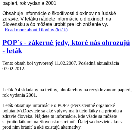
papieri, rok vydania 2001.
Obsahuje
informácie
o
škodlivosti dioxínov na ľudské
zdravie. V letáku nájdete informácie o dioxínoch na
Slovensku a čo môžete urobiť pre ich zníženie vy.
Read more
about Dioxíny (leták)
POP´s - zákerné jedy, ktoré nás ohrozujú
- leták
Tento obsah bol vytvorený 11.02.2007. Posledná aktualizácia
07.02.2012.
Leták A4 skladaný na tretiny, plnofarebný na recyklovanom papieri,
rok vydania 2001.
Leták obsahuje informácie o POP's (Perzistentné organické
polutanty).Dozviete sa aké vplyvy majú tieto látky na prírodu a
zdravie človeka. Nájdete tu informácie, kde všade sa môžete
s týmito látkami na Slovensku stretnúť. Ďalej sa dozviete ako sa
proti nim brániť a aké existujú alternatívy.