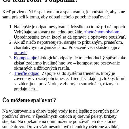
Keď povieme NIE spaľovniam a spaľovaniu, je podstatné, aby sme
sami prispeli k tomu, aby odpad nebolo potrebné spaľovať:
Najlepšie je odpad nevytvárať. Myslite na to už pri nákupoch.
Vyhýbajte sa tovaru na jedno použitie,
zbytočným obalom
.
Uprednostnite tovar, ktorý sa dá opraviť a opätovne používať.
Ak už niečo nepotrebujete, darujte to príbuzným, priateľom,
charitatívnym organizáciám... Pokazené veci skúste najprv
opraviť
.
Kompostujte
biologické odpady. Je to jednoduchý spôsob ako
získať zadarmo kvalitné hnojivo – kompost pre pestovanie
okrasných a úžitkových rastlín.
Trieďte odpad
. Zapojte sa do systému triedenia, ktorý je
zavedený vo vašej obci/meste. Triediť sa dajú aj zložky, ktoré
sa zbierajú napr. v škole, v zberných surovinách, rôznych
predajniach...
Čo môžeme spaľovať?
Na vykurovanie a ohrev teplej vody je najlepšie z pevných palív
používať drevo, v špeciálnych kotloch aj drevné pelety, brikety,
štiepku. Na opekanie na ohni môžeme používať len dostatočne
suché drevo. Drevo však nesmie byť chemicky ošetrené a vlhké,