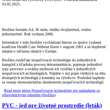
03.02.2025.
Brožúra formátu A4, 36 strán, obálka dvojfarebná, vnútro
jednofarebné. Rok vydania 2006.
Informácie v tejto brožúre vychádzajú hlavne zo správy vydanej
koalíciou Health Care Without Harm v auguste 2001 a sú doplnené
údajmi o súčasnej situácii v Európe.
Brožúra rozdeľuje nespaľovacie technológie do jednotlivých
kategórií z hľadiska procesu dekontaminácie, popisuje jednotlivé
typy procesov a uvádza možnosti ich využitia v jednotlivých
nespaľovacích technológiách. Nájdete v nej popis všetkých na trhu
dostupných technológií a kontakty na výrobcov. Posledná kapitola
sa venuje ekonomickému zhodnoteniu nespaľovacích technológií.
Read more
about Nespaľovacie technológie pre nakladanie so
zdravotníckymi odpadmi (brožúra)
PVC - jed pre životné prostredie (leták)