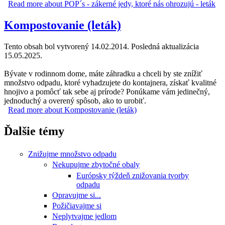
Read more
about POP´s - zákerné jedy, ktoré nás ohrozujú - leták
Kompostovanie (leták)
Tento obsah bol vytvorený 14.02.2014. Posledná aktualizácia
15.05.2025.
Bývate v rodinnom dome, máte záhradku a chceli by ste znížiť
množstvo odpadu, ktoré vyhadzujete do kontajnera, získať kvalitné
hnojivo a pomôcť tak sebe aj prírode? Ponúkame vám jedinečný,
jednoduchý a overený spôsob, ako to urobiť.
Read more
about Kompostovanie (leták)
Ďalšie témy
Znižujme množstvo odpadu
Nekupujme zbytočné obaly
Európsky týždeň znižovania tvorby
odpadu
Opravujme si...
Požičiavajme si
Neplytvajme jedlom