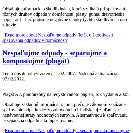
Obsahuje informácie o škodlivinách, ktoré vznikajú pri spaľovaní
rôznych druhov odpadu v domácnosti: plasty, guma, drevotrieska,
papier atď. Tiež popisuje negatívne účinky týchto škodlivín na naše
zdravie.
Read more
about Nespaľujme odpady (leták o škodlivosti
spaľovania odpadov v domácnosti)
Nespaľujme odpady - separujme a
kompostujme (plagát)
Tento obsah bol vytvorený 11.02.2007. Posledná aktualizácia
07.02.2012.
Plagát A2, plnofarebný na recyklovanom papieri, rok vydania 2005.
Obsahuje základnú informáciu o tom, prečo je zákonom zakázané
spaľovanie odpadu zlé: zo zdravotného hľadiska aj z hľadiska
nenávratnej straty hodnotných surovín. Alternatívnou k spaľovaniu
je separácia odpadu a kompostovanie.
Read more
about Nespaľujme odpady - separujme a kompostujme