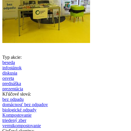
Typ akcie:
beseda
infostánok
diskusia
osveta
prednáška
prezentácia
Kľúčové slová:
bez odpadu
domácnosť bez odpadov
biologické odpady
Kompostovanie
triedený zber
vermikompostovanie
Cieľová skupina: