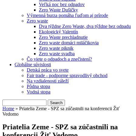
Veľká noc bez odpadov
Zero Waste Dušičky
Výmenná burza pomáha ľuďom aj prírode
Zero waste
Dva týždne Zero Waste, dva týždne bez odpadu
Ekologický Valentín
Zero Waste prechladnutie
Zero waste domáci miláčikovia
Zero waste piknik
Zero waste svadba
Čo viete o odpadoch a znečistení?
Globálne súvislosti
Detská práca vo svete
Fair trade - podporme spravodlivý obchod
Na vzdialenosti záleží
Pôdna stopa
Vodná stopa
Search
Search form
Home
» Priatelia Zeme - SPZ sa zúčastnili na konferencii Žiť
Vedomo
You are here
Priatelia Zeme - SPZ sa zúčastnili na
konferencii Žiť Vedomo