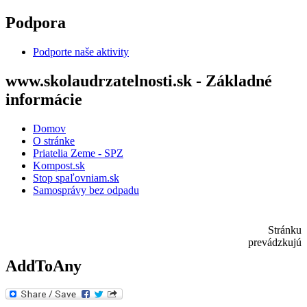
Skip to main content
Podpora
Podporte naše aktivity
www.skolaudrzatelnosti.sk - Základné
informácie
Domov
O stránke
Priatelia Zeme - SPZ
Kompost.sk
Stop spaľovniam.sk
Samosprávy bez odpadu
Stránku
prevádzkujú
AddToAny