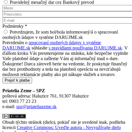
Pravidelný mesačný dar cez Bankový prevod
Meno
*
Priezvisko
*
E-mail
*
Podmienky
*
Potvrdzujem, že som bol/bola informovaný/á o spracovaní
osobných údajov v systéme DARUJME.sk
Potvrdením o
spracovaní osobných údajov v systéme
DARUJME.sk
súhlasíte
s pravidlami používania DARUJME.sk
. V
ďalšom kroku Vás presmerujeme na stránku, kde bezpečne vyplníte
Vaše platobné údaje a zašleme Vám aj informačný mail o dare.
Ďakujeme! Darca zároveň berie na vedomie, že poskytuje finančný
dar bez protihodnoty a teda na platobnú operáciu sa nevzťahujú
možnosti reklamácie platby ako pri nákupe služieb a tovarov.
Priatelia Zeme – SPZ
poštová adresa: Haluzice 761, 91307 Haluzice
tel: 0903 77 23 23
e-mail:
spz@priateliazeme.sk
Obsah týchto stránok (dielo), pokiaľ nie je uvedené inak, podlieha
licencii
Creative Commons: Uveďte autora - Nevyužívajte dielo