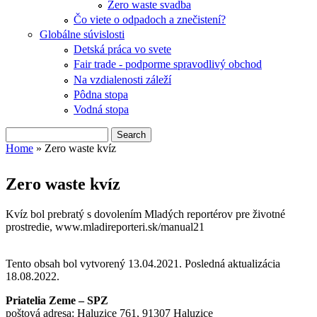
Zero waste svadba
Čo viete o odpadoch a znečistení?
Globálne súvislosti
Detská práca vo svete
Fair trade - podporme spravodlivý obchod
Na vzdialenosti záleží
Pôdna stopa
Vodná stopa
Search
Search form
Home
» Zero waste kvíz
You are here
Zero waste kvíz
Kvíz bol prebratý s dovolením Mladých reportérov pre životné
prostredie, www.mladireporteri.sk/manual21
Tento obsah bol vytvorený 13.04.2021. Posledná aktualizácia
18.08.2022.
Priatelia Zeme – SPZ
poštová adresa: Haluzice 761, 91307 Haluzice