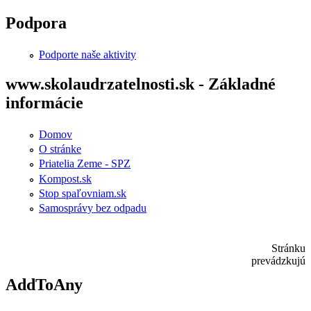
Skip to main content
Podpora
Podporte naše aktivity
www.skolaudrzatelnosti.sk - Základné
informácie
Domov
O stránke
Priatelia Zeme - SPZ
Kompost.sk
Stop spaľovniam.sk
Samosprávy bez odpadu
Stránku
prevádzkujú
AddToAny