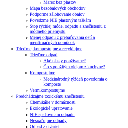
Marec bez plastov
Mapa bezobalových obchodov
Podporme zálohovanie obalov
Povedzme NIE plastovým taškám
Stop rýchlej móde, odpadu a znečisteniu z
módneho priemyslu
Menej odpadu z prebaľovania detí a
menštruačných pomôcok
Trieďme, kompostujme a recyklujme
Trieďme odpad
Aké plasty používame?
Čo s použitým olejom z kuchyne?
Kompostujme
Medzinárodný týždeň povedomia o
komposte
Vermikompostujme
Predchádzajme toxickému znečisteniu
Chemikálie v domácnosti
Ekologické upratovanie
NIE spaľovniam odpadu
Nespaľujme odpady
Odpad z cigariet