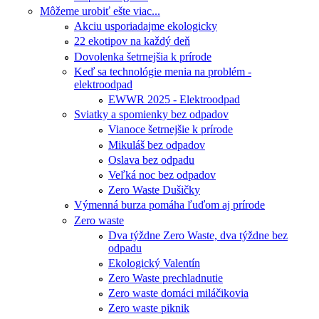
Môžeme urobiť ešte viac...
Akciu usporiadajme ekologicky
22 ekotipov na každý deň
Dovolenka šetrnejšia k prírode
Keď sa technológie menia na problém -
elektroodpad
EWWR 2025 - Elektroodpad
Sviatky a spomienky bez odpadov
Vianoce šetrnejšie k prírode
Mikuláš bez odpadov
Oslava bez odpadu
Veľká noc bez odpadov
Zero Waste Dušičky
Výmenná burza pomáha ľuďom aj prírode
Zero waste
Dva týždne Zero Waste, dva týždne bez
odpadu
Ekologický Valentín
Zero Waste prechladnutie
Zero waste domáci miláčikovia
Zero waste piknik