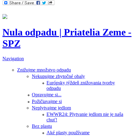
Nula odpadu | Priatelia Zeme -
SPZ
Navigation
Znižujme množstvo odpadu
Nekupujme zbytočné obaly
Európsky týždeň znižovania tvorby
odpadu
Opravujme si...
Požičiavajme si
Neplytvajme jedlom
EWWR24: Plytvanie jedlom nie je naša
chuť!
Bez plastu
Aké plasty používame