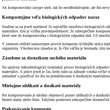
Ak kompostovisko zasype sneh, tak ho neodhrabávajme, ale iba nevyhn
Kompostujme veľa biologických odpadov naraz
Snažme sa na jeseň nazbierať čo najväčšie množstvo biologických od
materiálov, tým je vyššia pravdepodobnosť, že zabezpečíme komposto
ktoré sme do kompostoviska s biologickými odpadmi dali. Už množstv
V zimnom období samozrejme povrch kompostu rýchlejšie stráca tepl
organizmy. Všeobecnou zásadou je, že čím väčšia je hromada, tým menš
Zásobme sa dostatkom suchého materiálu
Na správny mikrobiologický rozkladný proces biologických odpadov 
materiálov. A práve jeseň je čas, kedy nám na záhrade vzniká veľké m
uskladniť a používať ho iba na primiešavanie k dusíkatým materiálom.
Miešajme uhlíkaté a dusíkaté materiály
Pre kompostovanie je ideálny objemový pomer uhlíkatých a dusíkatýc
litrami slamy alebo lístia. Takýmto pomerom zabezpečíme dostatočnú 
Prekopávanie kompostu