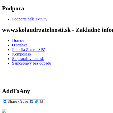
Skip to main content
Podpora
Podporte naše aktivity
www.skolaudrzatelnosti.sk - Základné inf
Domov
O stránke
Priatelia Zeme - SPZ
Kompost.sk
Stop spaľovniam.sk
Samosprávy bez odpadu
AddToAny