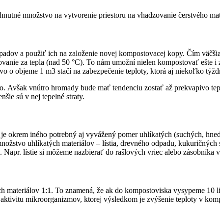
utné množstvo na vytvorenie priestoru na vhadzovanie čerstvého mater
padov a použiť ich na založenie novej kompostovacej kopy. Čím väčši
vanie za tepla (nad 50 °C). To nám umožní nielen kompostovať ešte i z
o o objeme 1 m3 stačí na zabezpečenie teploty, ktorá aj niekoľko tý
o. Avšak vnútro hromady bude mať tendenciu zostať až prekvapivo tep
ie sú v nej tepelné straty.
je okrem iného potrebný aj vyvážený pomer uhlíkatých (suchých, hne
nožstvo uhlíkatých materiálov – lístia, drevného odpadu, kukuričných s
 Napr. lístie si môžeme nazbierať do rašlových vriec alebo zásobníka v
h materiálov 1:1. To znamená, že ak do kompostoviska vysypeme 10 li
aktivitu mikroorganizmov, ktorej výsledkom je zvýšenie teploty v kom