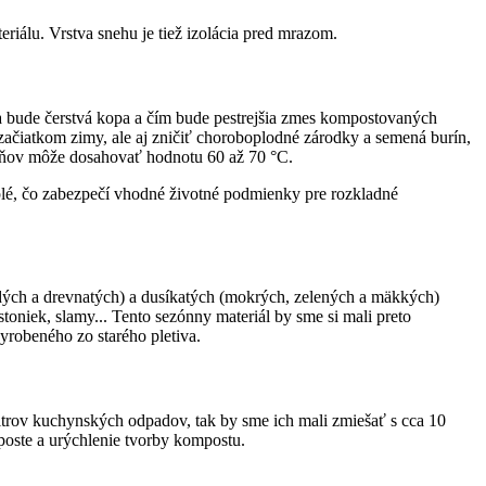
iálu. Vrstva snehu je tiež izolácia pred mrazom.
a bude čerstvá kopa a čím bude pestrejšia zmes kompostovaných
ačiatkom zimy, ale aj zničiť choroboplodné zárodky a semená burín,
ždňov môže dosahovať hodnotu 60 až 70 °C.
lé, čo zabezpečí vhodné životné podmienky pre rozkladné
dých a drevnatých) a dusíkatých (mokrých, zelených a mäkkých)
toniek, slamy... Tento sezónny materiál by sme si mali preto
yrobeného zo starého pletiva.
trov kuchynských odpadov, tak by sme ich mali zmiešať s cca 10
poste a urýchlenie tvorby kompostu.