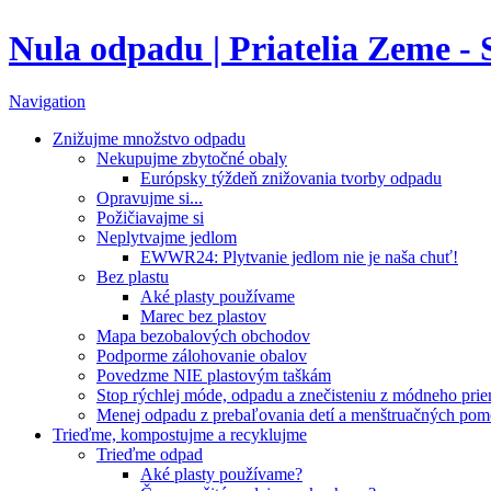
Nula odpadu | Priatelia Zeme -
Navigation
Znižujme množstvo odpadu
Nekupujme zbytočné obaly
Európsky týždeň znižovania tvorby odpadu
Opravujme si...
Požičiavajme si
Neplytvajme jedlom
EWWR24: Plytvanie jedlom nie je naša chuť!
Bez plastu
Aké plasty používame
Marec bez plastov
Mapa bezobalových obchodov
Podporme zálohovanie obalov
Povedzme NIE plastovým taškám
Stop rýchlej móde, odpadu a znečisteniu z módneho pri
Menej odpadu z prebaľovania detí a menštruačných po
Trieďme, kompostujme a recyklujme
Trieďme odpad
Aké plasty používame?