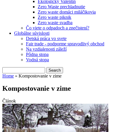
Ekologický Valentín
Zero Waste prechladnutie
Zero waste domáci miláčikovia
Zero waste piknik
Zero waste svadba
Čo viete o odpadoch a znečistení?
Globálne súvislosti
Detská práca vo svete
Fair trade - podporme spravodlivý obchod
Na vzdialenosti záleží
Pôdna stopa
Vodná stopa
Search
Search form
Home
» Kompostovanie v zime
You are here
Kompostovanie v zime
Článok