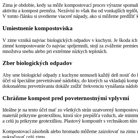
Zima je obdobie, kedy sa môže kompostovací proces výrazne spomali
aktivitu a kompost premŕza. Nezávisí to však iba od vonkajších tepl
V tomto článku si uvedieme viaceré nápady, ako si môžeme predĺžiť 
Umiestnenie kompostoviska
V zime vzniká najviac biologických odpadov v kuchyni. Je škoda ic
zimné kompostovanie čo najviac spríjemnili, stojí za zváženie premie
množstva snehu alebo pri extrémne nízkych teplotách.
Zber biologických odpadov
Aby sme biologické odpady z kuchyne nemuseli každý deň nosiť do ko
účel sú špeciálne prevetrávané nádobky, do ktorých sa vkladajú kom
dokonalému prevetrávaniu dokáže znížiť frekvenciu vynášania nádobky
Chráňme kompost pred poveternostnými vplyvmi
Ideálne je na tento účel mať zo všetkých strán uzatvorený komposto
materiál prikryme geotextíliou, ktorá síce prepúšťa vzduch, ale mi
a celú ju prikryme geotextíliou. Plastový kompostér s vrchnákom tút
Kompostovací zásobník alebo hromadu môžeme zaizolovať na zimu napr
pokračovať celú zimu.