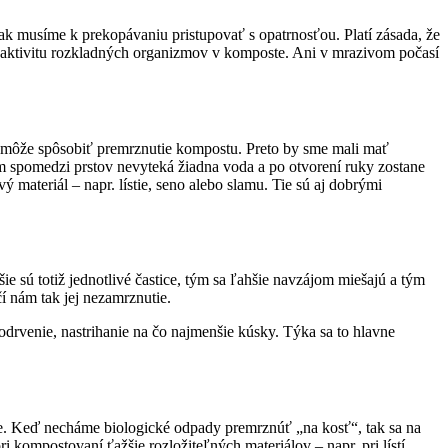
 musíme k prekopávaniu pristupovať s opatrnosťou. Platí zásada, že
ť aktivitu rozkladných organizmov v komposte. Ani v mrazivom počasí
a môže spôsobiť premrznutie kompostu. Preto by sme mali mať
m spomedzi prstov nevyteká žiadna voda a po otvorení ruky zostane
materiál – napr. lístie, seno alebo slamu. Tie sú aj dobrými
sú totiž jednotlivé častice, tým sa ľahšie navzájom miešajú a tým
čí nám tak jej nezamrznutie.
podrvenie, nastrihanie na čo najmenšie kúsky. Týka sa to hlavne
se. Keď necháme biologické odpady premrznúť „na kosť“, tak sa na
i kompostovaní ťažšie rozložiteľných materiálov – napr. pri lístí,