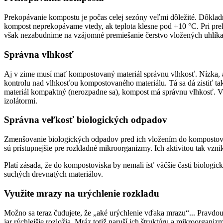
Prekopávanie kompostu je počas celej sezóny veľmi dôležité. Dôkla
kompost neprekopávame vtedy, ak teplota klesne pod +10 °C. Pri pre
však nezabudnime na vzájomné premiešanie čerstvo vložených uhlíka
Správna vlhkosť
Aj v zime musí mať kompostovaný materiál správnu vlhkosť. Nízka, 
kontrolu nad vlhkosťou kompostovaného materiálu. Tá sa dá zistiť ta
materiál kompaktný (nerozpadne sa), kompost má správnu vlhkosť. V pr
izolátormi.
Správna veľkosť biologických odpadov
Zmenšovanie biologických odpadov pred ich vložením do kompostoviska
sú prístupnejšie pre rozkladné mikroorganizmy. Ich aktivitou tak vznik
Platí zásada, že do kompostoviska by nemali ísť väčšie časti biologic
suchých drevnatých materiálov.
Využite mrazy na urýchlenie rozkladu
Možno sa teraz čudujete, že „aké urýchlenie vďaka mrazu“... Pravdo
jar rýchlejšie rozložia. Mráz totiž naruší ich štruktúru a mikroorgani