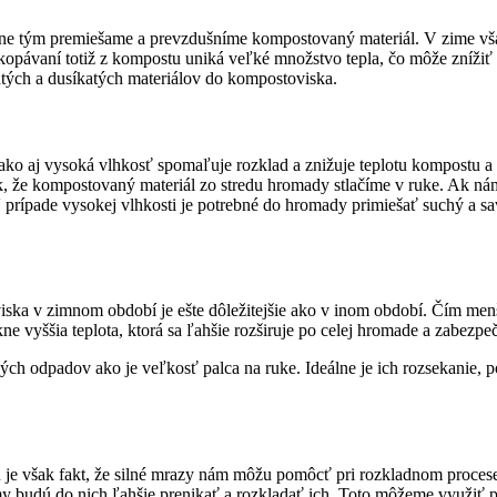
dne tým premiešame a prevzdušníme kompostovaný materiál. V zime však
kopávaní totiž z kompostu uniká veľké množstvo tepla, čo môže zníži
tých a dusíkatých materiálov do kompostoviska.
ako aj vysoká vlhkosť spomaľuje rozklad a znižuje teplotu kompostu 
k, že kompostovaný materiál zo stredu hromady stlačíme v ruke. Ak ná
ípade vysokej vlhkosti je potrebné do hromady primiešať suchý a savý 
 v zimnom období je ešte dôležitejšie ako v inom období. Čím menšie 
ne vyššia teplota, ktorá sa ľahšie rozširuje po celej hromade a zabezpe
kých odpadov ako je veľkosť palca na ruke. Ideálne je ich rozsekanie, 
u je však fakt, že silné mrazy nám môžu pomôcť pri rozkladnom proce
zmy budú do nich ľahšie prenikať a rozkladať ich. Toto môžeme využiť pr