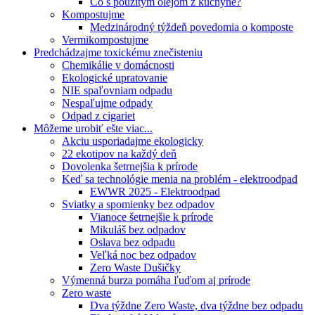
Čo s použitým olejom z kuchyne?
Kompostujme
Medzinárodný týždeň povedomia o komposte
Vermikompostujme
Predchádzajme toxickému znečisteniu
Chemikálie v domácnosti
Ekologické upratovanie
NIE spaľovniam odpadu
Nespaľujme odpady
Odpad z cigariet
Môžeme urobiť ešte viac...
Akciu usporiadajme ekologicky
22 ekotipov na každý deň
Dovolenka šetrnejšia k prírode
Keď sa technológie menia na problém - elektroodpad
EWWR 2025 - Elektroodpad
Sviatky a spomienky bez odpadov
Vianoce šetrnejšie k prírode
Mikuláš bez odpadov
Oslava bez odpadu
Veľká noc bez odpadov
Zero Waste Dušičky
Výmenná burza pomáha ľuďom aj prírode
Zero waste
Dva týždne Zero Waste, dva týždne bez odpadu