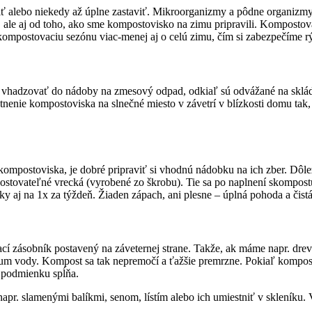
ť alebo niekedy až úplne zastaviť. Mikroorganizmy a pôdne organizm
ôt, ale aj od toho, ako sme kompostovisko na zimu pripravili. Kompost
kompostovaciu sezónu viac-menej aj o celú zimu, čím si zabezpečíme 
h vhadzovať do nádoby na zmesový odpad, odkiaľ sú odvážané na sklád
stnenie kompostoviska na slnečné miesto v závetrí v blízkosti domu tak
mpostoviska, je dobré pripraviť si vhodnú nádobku na ich zber. Dôlež
postovateľné vrecká (vyrobené zo škrobu). Tie sa po naplnení skompo
 aj na 1x za týždeň. Žiaden zápach, ani plesne – úplná pohoda a čistá
vací zásobník postavený na záveternej strane. Takže, ak máme napr. d
nimum vody. Kompost sa tak nepremočí a ťažšie premrzne. Pokiaľ komp
o podmienku spĺňa.
. slamenými balíkmi, senom, lístím alebo ich umiestniť v skleníku. 