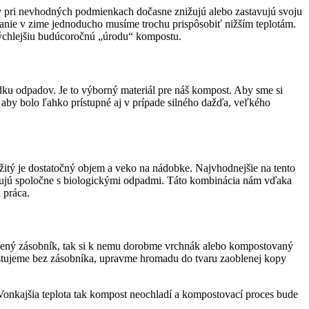
y pri nevhodných podmienkach dočasne znižujú alebo zastavujú svoju
ovanie v zime jednoducho musíme trochu prispôsobiť nižším teplotám.
rýchlejšiu budúcoročnú „úrodu“ kompostu.
ku odpadov. Je to výborný materiál pre náš kompost. Aby sme si
, aby bolo ľahko prístupné aj v prípade silného dažďa, veľkého
itý je dostatočný objem a veko na nádobke. Najvhodnejšie na tento
stujú spoločne s biologickými odpadmi. Táto kombinácia nám vďaka
 práca.
revený zásobník, tak si k nemu dorobme vrchnák alebo kompostovaný
ostujeme bez zásobníka, upravme hromadu do tvaru zaoblenej kopy
Vonkajšia teplota tak kompost neochladí a kompostovací proces bude