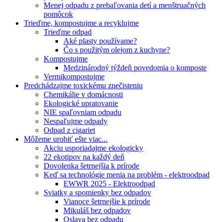
Menej odpadu z prebaľovania detí a menštruačných
pomôcok
Trieďme, kompostujme a recyklujme
Trieďme odpad
Aké plasty používame?
Čo s použitým olejom z kuchyne?
Kompostujme
Medzinárodný týždeň povedomia o komposte
Vermikompostujme
Predchádzajme toxickému znečisteniu
Chemikálie v domácnosti
Ekologické upratovanie
NIE spaľovniam odpadu
Nespaľujme odpady
Odpad z cigariet
Môžeme urobiť ešte viac...
Akciu usporiadajme ekologicky
22 ekotipov na každý deň
Dovolenka šetrnejšia k prírode
Keď sa technológie menia na problém - elektroodpad
EWWR 2025 - Elektroodpad
Sviatky a spomienky bez odpadov
Vianoce šetrnejšie k prírode
Mikuláš bez odpadov
Oslava bez odpadu