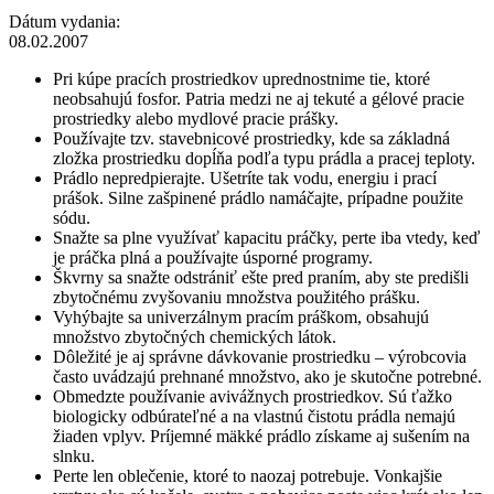
Dátum vydania:
08.02.2007
Pri kúpe pracích prostriedkov uprednostnime tie, ktoré
neobsahujú fosfor. Patria medzi ne aj tekuté a gélové pracie
prostriedky alebo mydlové pracie prášky.
Používajte tzv. stavebnicové prostriedky, kde sa základná
zložka prostriedku dopĺňa podľa typu prádla a pracej teploty.
Prádlo nepredpierajte. Ušetríte tak vodu, energiu i prací
prášok. Silne zašpinené prádlo namáčajte, prípadne použite
sódu.
Snažte sa plne využívať kapacitu práčky, perte iba vtedy, keď
je práčka plná a používajte úsporné programy.
Škvrny sa snažte odstrániť ešte pred praním, aby ste predišli
zbytočnému zvyšovaniu množstva použitého prášku.
Vyhýbajte sa univerzálnym pracím práškom, obsahujú
množstvo zbytočných chemických látok.
Dôležité je aj správne dávkovanie prostriedku – výrobcovia
často uvádzajú prehnané množstvo, ako je skutočne potrebné.
Obmedzte používanie avivážnych prostriedkov. Sú ťažko
biologicky odbúrateľné a na vlastnú čistotu prádla nemajú
žiaden vplyv. Príjemné mäkké prádlo získame aj sušením na
slnku.
Perte len oblečenie, ktoré to naozaj potrebuje. Vonkajšie