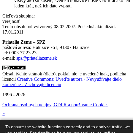
vrstvy ako sú košele, svetre a nohavice noste viac krát ako len
jeden krát, než ich dáte vyprať.
Cieľová skupina:
verejnosť
Tento obsah bol vytvorený 08.02.2007. Posledná aktualizácia
17.01.2011.
Priatelia Zeme – SPZ
poštová adresa: Haluzice 761, 91307 Haluzice
tel: 0903 77 23 23
e-mail:
spz@priateliazeme.sk
Obsah týchto stránok (dielo), pokiaľ nie je uvedené inak, podlieha
licencii
Creative Commons: Uveďte autora - Nevyužívajte dielo
komerčne - Zachovajte licenciu
1996 - 2026
Ochrana osobných údajov, GDPR a používanie Cookies
#
To ensure the website functions correctly and to analyze traffic, we