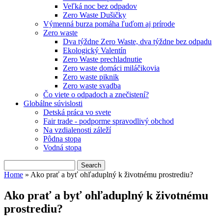
Veľká noc bez odpadov
Zero Waste Dušičky
Výmenná burza pomáha ľuďom aj prírode
Zero waste
Dva týždne Zero Waste, dva týždne bez odpadu
Ekologický Valentín
Zero Waste prechladnutie
Zero waste domáci miláčikovia
Zero waste piknik
Zero waste svadba
Čo viete o odpadoch a znečistení?
Globálne súvislosti
Detská práca vo svete
Fair trade - podporme spravodlivý obchod
Na vzdialenosti záleží
Pôdna stopa
Vodná stopa
Search
Search form
Home
» Ako prať a byť ohľaduplný k životnému prostrediu?
You are here
Ako prať a byť ohľaduplný k životnému
prostrediu?