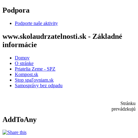
Skip to main content
Podpora
Podporte naše aktivity
www.skolaudrzatelnosti.sk - Základné
informácie
Domov
O stránke
Priatelia Zeme - SPZ
Kompost.sk
Stop spaľovniam.sk
Samosprávy bez odpadu
Stránku
prevádzkujú
AddToAny