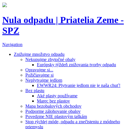
Nula odpadu | Priatelia Zeme -
SPZ
Navigation
Znižujme množstvo odpadu
Nekupujme zbytočné obaly
Európsky týždeň znižovania tvorby odpadu
Opravujme si...
Požičiavajme si
Neplytvajme jedlom
EWWR24: Plytvanie jedlom nie je naša chuť!
Bez plastu
Aké plasty používame
Marec bez plastov
Mapa bezobalových obchodov
Podporme zálohovanie obalov
Povedzme NIE plastovým taškám
Stop rýchlej móde, odpadu a znečisteniu z módneho
priemyslu