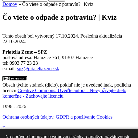
Vyhľadávanie
Domov
» Čo viete o odpade z potravín? | Kvíz
Nachádzate sa tu
Čo viete o odpade z potravín? | Kvíz
Tento obsah bol vytvorený 17.10.2024. Posledná aktualizácia
22.10.2024.
Priatelia Zeme – SPZ
poštová adresa: Haluzice 761, 91307 Haluzice
tel: 0903 77 23 23
e-mail:
spz@priateliazeme.sk
Obsah týchto stránok (dielo), pokiaľ nie je uvedené inak, podlieha
licencii
Creative Commons: Uveďte autora - Nevyužívajte dielo
komerčne - Zachovajte licenciu
1996 - 2026
Ochrana osobných údajov, GDPR a používanie Cookies
#
Na správne fungovanie webovej stránky a analýzu návštevnosti