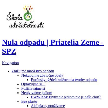
Nula odpadu | Priatelia Zeme -
SPZ
Navigation
Znižujme množstvo odpadu
Nekupujme zbytočné obaly
Európsky týždeň znižovania tvorby odpadu
Opravujme si...
Požičiavajme si
Neplytvajme jedlom
EWWR24: Plytvanie jedlom nie je naša chuť!
Bez plastu
Aké plasty používame