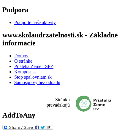
Skočiť na hlavný obsah
Podpora
Podporte naše aktivity
www.skolaudrzatelnosti.sk - Základné
informácie
Domov
O stránke
Priatelia Zeme - SPZ
Kompost.sk
Stop spaľovniam.sk
Samosprávy bez odpadu
Stránku
prevádzkujú
AddToAny