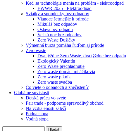
Keď sa technológie menia na problém - elektroodpad
EWWR 2025 - Elektroodpad
Sviatky a spomienky bez odpadov
Vianoce šetrnejšie k prírode
Mikuláš bez odpadov
Oslava bez odpadu
Veľká noc bez odpadov
Zero Waste Dušičky
Výmenná burza pomáha ľuďom aj prírode
Zero waste
Dva týždne Zero Waste, dva týždne bez odpadu
Ekologický Valentín
Zero Waste prechladnutie
Zero waste domáci miláčikovia
Zero waste piknik
Zero waste svadba
Čo viete o odpadoch a znečistení?
Globálne súvislosti
Detská práca vo svete
Fair trade - podporme spravodlivý obchod
Na vzdialenosti záleží
Pôdna stopa
Vodná stopa
Hľadať