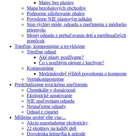
Marec bez plastov
Mapa bezobalových obchodov
Podporme zálohovanie obalov
Povedzme NIE plastovým taškám
Stop rýchlej móde, odpadu a znečisteniu z módneho
priemyslu
Menej odpadu z prebaľovania detí a menštruačných
pomôcok
Trieďme, kompostujme a recyklujme
Trieďme odpad
Aké plasty používame?
Čo s použitým olejom z kuchyne?
Kompostujme
Medzinárodný týždeň povedomia o komposte
Vermikompostujme
Predchádzajme toxickému znečisteniu
Chemikálie v domácnosti
Ekologické upratovanie
NIE spaľovniam odpadu
Nespaľujme odpady
Odpad z cigariet
Môžeme urobiť ešte viac...
Akciu usporiadajme ekologicky
22 ekotipov na každý deň
Dovolenka šetrnejšia k prírode