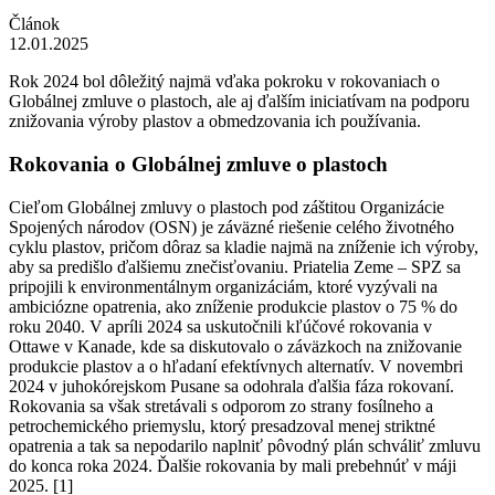
Článok
12.01.2025
Rok 2024 bol dôležitý najmä vďaka pokroku v rokovaniach o
Globálnej zmluve o plastoch, ale aj ďalším iniciatívam na podporu
znižovania výroby plastov a obmedzovania ich používania.
Rokovania o Globálnej zmluve o plastoch
Cieľom Globálnej zmluvy o plastoch pod záštitou Organizácie
Spojených národov (OSN) je záväzné riešenie celého životného
cyklu plastov, pričom dôraz sa kladie najmä na zníženie ich výroby,
aby sa predišlo ďalšiemu znečisťovaniu. Priatelia Zeme – SPZ sa
pripojili k environmentálnym organizáciám, ktoré vyzývali na
ambiciózne opatrenia, ako zníženie produkcie plastov o 75 % do
roku 2040. V apríli 2024 sa uskutočnili kľúčové rokovania v
Ottawe v Kanade, kde sa diskutovalo o záväzkoch na znižovanie
produkcie plastov a o hľadaní efektívnych alternatív. V novembri
2024 v juhokórejskom Pusane sa odohrala ďalšia fáza rokovaní.
Rokovania sa však stretávali s odporom zo strany fosílneho a
petrochemického priemyslu, ktorý presadzoval menej striktné
opatrenia a tak sa nepodarilo naplniť pôvodný plán schváliť zmluvu
do konca roka 2024. Ďalšie rokovania by mali prebehnúť v máji
2025. [1]