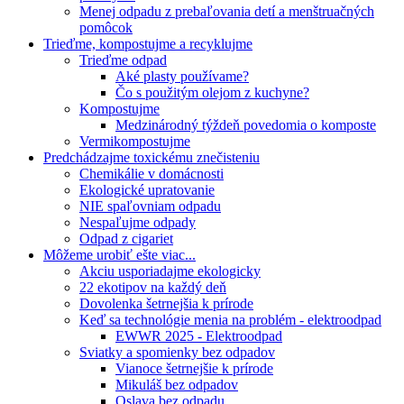
Menej odpadu z prebaľovania detí a menštruačných
pomôcok
Trieďme, kompostujme a recyklujme
Trieďme odpad
Aké plasty používame?
Čo s použitým olejom z kuchyne?
Kompostujme
Medzinárodný týždeň povedomia o komposte
Vermikompostujme
Predchádzajme toxickému znečisteniu
Chemikálie v domácnosti
Ekologické upratovanie
NIE spaľovniam odpadu
Nespaľujme odpady
Odpad z cigariet
Môžeme urobiť ešte viac...
Akciu usporiadajme ekologicky
22 ekotipov na každý deň
Dovolenka šetrnejšia k prírode
Keď sa technológie menia na problém - elektroodpad
EWWR 2025 - Elektroodpad
Sviatky a spomienky bez odpadov
Vianoce šetrnejšie k prírode
Mikuláš bez odpadov
Oslava bez odpadu