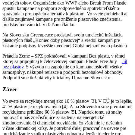
vodných tokov. Organizácie ako WWF alebo Break From Plastic
spustili kampane na podporu zodpovedného spotrebiteľského
správania a propagáciu alternatív k plastom. Vo svete prebiehali aj
ďalšie zaujímavé kampane pre zníženie plastového znečistenia,
predstavíme vám ich v ďalšom článku.
Na Slovensku Greenpeace predstavil svoju umeleckú inštaláciu
plastových fliaš „Koniec doby plastovej“ a viedol kampaň pre
získanie podpisov k vyššie uvedenej Globálnej zmluve o plastoch.
Priatelia Zeme – SPZ pokračovali v kampani Bez plastu, v rámci
ktorej sa pripojili aj k celosvetovej kampani Plastic Free July –
Júl
bez plastov
. S výzvou na zapojenie do kampane oslovili všetky
samosprávy, nákupné reťazce a podporili bezobalové obchody.
Podporili sme tiež aktivity iniciatívy Upracme Slovensko.
Záver
Vo svete sa recykluje menej ako 10 % plastov [3].
V EÚ
je to lepšie,
41 % plastov je recyklovaných [4]. A na Slovensku sme premiantmi,
recyklujeme približne 60 % plastov [5]. Napriek tomu sú snahy
budovať u nás znečisťujúce zariadenia na energetické
zhodnocovanie či chemickú recykláciu, čo však nie je riešením
v čase klimatickej krízy. Je potrebné ďalej pracovať na osvete pre
predchádzanie vzniku plastového odpadu a lepšie triedenie pre