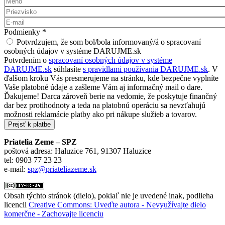
Meno
*
Priezvisko
*
E-mail
*
Podmienky
*
Potvrdzujem, že som bol/bola informovaný/á o spracovaní
osobných údajov v systéme DARUJME.sk
Potvrdením o
spracovaní osobných údajov v systéme
DARUJME.sk
súhlasíte
s pravidlami používania DARUJME.sk
. V
ďalšom kroku Vás presmerujeme na stránku, kde bezpečne vyplníte
Vaše platobné údaje a zašleme Vám aj informačný mail o dare.
Ďakujeme! Darca zároveň berie na vedomie, že poskytuje finančný
dar bez protihodnoty a teda na platobnú operáciu sa nevzťahujú
možnosti reklamácie platby ako pri nákupe služieb a tovarov.
Priatelia Zeme – SPZ
poštová adresa: Haluzice 761, 91307 Haluzice
tel: 0903 77 23 23
e-mail:
spz@priateliazeme.sk
Obsah týchto stránok (dielo), pokiaľ nie je uvedené inak, podlieha
licencii
Creative Commons: Uveďte autora - Nevyužívajte dielo
komerčne - Zachovajte licenciu