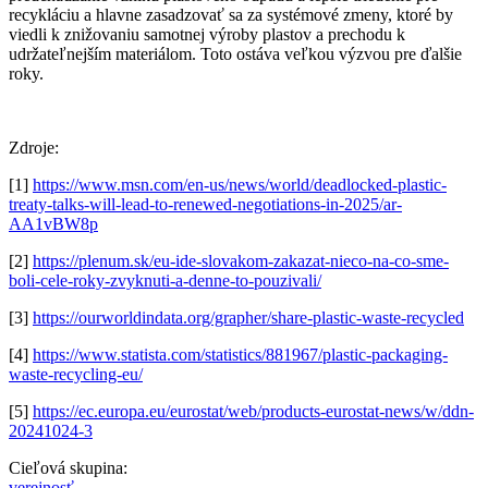
recykláciu a hlavne zasadzovať sa za systémové zmeny, ktoré by
viedli k znižovaniu samotnej výroby plastov a prechodu k
udržateľnejším materiálom. Toto ostáva veľkou výzvou pre ďalšie
roky.
Zdroje:
[1]
https://www.msn.com/en-us/news/world/deadlocked-plastic-
treaty-talks-will-lead-to-renewed-negotiations-in-2025/ar-
AA1vBW8p
[2]
https://plenum.sk/eu-ide-slovakom-zakazat-nieco-na-co-sme-
boli-cele-roky-zvyknuti-a-denne-to-pouzivali/
[3]
https://ourworldindata.org/grapher/share-plastic-waste-recycled
[4]
https://www.statista.com/statistics/881967/plastic-packaging-
waste-recycling-eu/
[5]
https://ec.europa.eu/eurostat/web/products-eurostat-news/w/ddn-
20241024-3
Cieľová skupina:
verejnosť