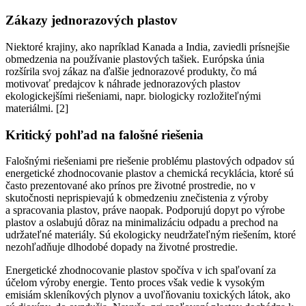
Zákazy jednorazových plastov
Niektoré krajiny, ako napríklad Kanada a India, zaviedli prísnejšie
obmedzenia na používanie plastových tašiek. Európska únia
rozšírila svoj zákaz na ďalšie jednorazové produkty, čo má
motivovať predajcov k náhrade jednorazových plastov
ekologickejšími riešeniami, napr. biologicky rozložiteľnými
materiálmi. [2]
Kritický pohľad na falošné riešenia
Falošnými riešeniami pre riešenie problému plastových odpadov sú
energetické zhodnocovanie plastov a chemická recyklácia, ktoré sú
často prezentované ako prínos pre životné prostredie, no v
skutočnosti neprispievajú k obmedzeniu znečistenia z výroby
a spracovania plastov, práve naopak. Podporujú dopyt po výrobe
plastov a oslabujú dôraz na minimalizáciu odpadu a prechod na
udržateľné materiály. Sú ekologicky neudržateľným riešením, ktoré
nezohľadňuje dlhodobé dopady na životné prostredie.
Energetické zhodnocovanie plastov spočíva v ich spaľovaní za
účelom výroby energie. Tento proces však vedie k vysokým
emisiám skleníkových plynov a uvoľňovaniu toxických látok, ako