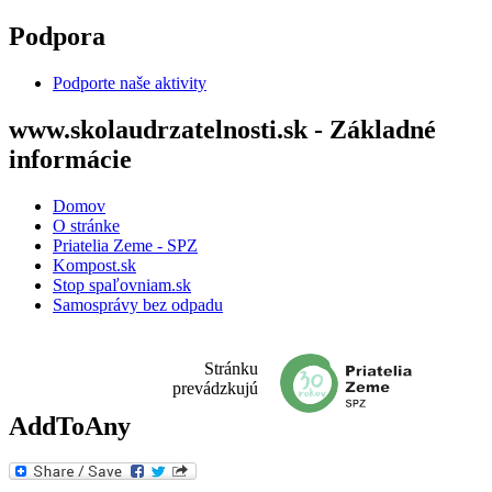
Skočiť na hlavný obsah
Podpora
Podporte naše aktivity
www.skolaudrzatelnosti.sk - Základné
informácie
Domov
O stránke
Priatelia Zeme - SPZ
Kompost.sk
Stop spaľovniam.sk
Samosprávy bez odpadu
Stránku
prevádzkujú
AddToAny