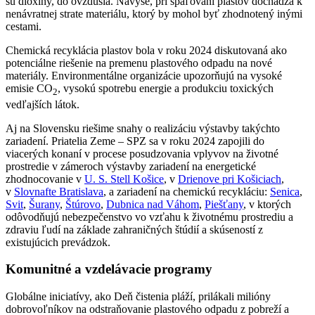
sú dioxíny, do ovzdušia. Navyše, pri spaľovaní plastov dochádza k
nenávratnej strate materiálu, ktorý by mohol byť zhodnotený inými
cestami.
Chemická recyklácia plastov bola v roku 2024 diskutovaná ako
potenciálne riešenie na premenu plastového odpadu na nové
materiály. Environmentálne organizácie upozorňujú na vysoké
emisie CO
, vysokú spotrebu energie a produkciu toxických
2
vedľajších látok.
Aj na Slovensku riešime snahy o realizáciu výstavby takýchto
zariadení. Priatelia Zeme – SPZ sa v roku 2024 zapojili do
viacerých konaní v procese posudzovania vplyvov na životné
prostredie v zámeroch výstavby zariadení na energetické
zhodnocovanie v
U. S. Stell Košice
, v
Drienove pri Košiciach
,
v
Slovnafte Bratislava
, a zariadení na chemickú recykláciu:
Senica
,
Svit
,
Šurany
,
Štúrovo
,
Dubnica nad Váhom
,
Piešťany
, v ktorých
odôvodňujú nebezpečenstvo vo vzťahu k životnému prostrediu a
zdraviu ľudí na základe zahraničných štúdií a skúseností z
existujúcich prevádzok.
Komunitné a vzdelávacie programy
Globálne iniciatívy, ako Deň čistenia pláží, prilákali milióny
dobrovoľníkov na odstraňovanie plastového odpadu z pobreží a