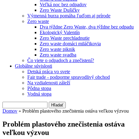
Veľká noc bez odpadov
Zero Waste Dušičky
Výmenná burza pomáha ľuďom aj prírode
Zero waste
Dva týždne Zero Waste, dva týždne bez odpadu
Ekologický Valentín
Zero Waste prechladnutie
Zero waste domáci miláčikovia
Zero waste piknik
Zero waste svadba
Čo viete o odpadoch a znečistení?
Globálne súvislosti
Detská práca vo svete
Fair trade - podporme spravodlivý obchod
Na vzdialenosti záleží
Pôdna stopa
Vodná stopa
Hľadať
Vyhľadávanie
Domov
» Problém plastového znečistenia ostáva veľkou výzvou
Nachádzate sa tu
Problém plastového znečistenia ostáva
veľkou výzvou