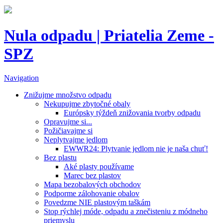
Nula odpadu | Priatelia Zeme -
SPZ
Navigation
Znižujme množstvo odpadu
Nekupujme zbytočné obaly
Európsky týždeň znižovania tvorby odpadu
Opravujme si...
Požičiavajme si
Neplytvajme jedlom
EWWR24: Plytvanie jedlom nie je naša chuť!
Bez plastu
Aké plasty používame
Marec bez plastov
Mapa bezobalových obchodov
Podporme zálohovanie obalov
Povedzme NIE plastovým taškám
Stop rýchlej móde, odpadu a znečisteniu z módneho
priemyslu