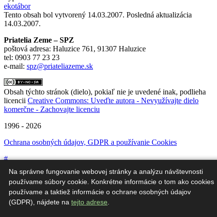
ekotábor
Tento obsah bol vytvorený 14.03.2007. Posledná aktualizácia
14.03.2007.
Priatelia Zeme – SPZ
poštová adresa: Haluzice 761, 91307 Haluzice
tel: 0903 77 23 23
e-mail:
spz@priateliazeme.sk
Obsah týchto stránok (dielo), pokiaľ nie je uvedené inak, podlieha
licencii
Creative Commons: Uveďte autora - Nevyužívajte dielo
komerčne - Zachovajte licenciu
1996 - 2026
Ochrana osobných údajov, GDPR a používanie Cookies
#
Na správne fungovanie webovej stránky a analýzu návštevnosti
používame súbory cookie. Konkrétne informácie o tom ako cookies
používame a taktiež informácie o ochrane osobných údajov
(GDPR), nájdete na
tejto adrese
.