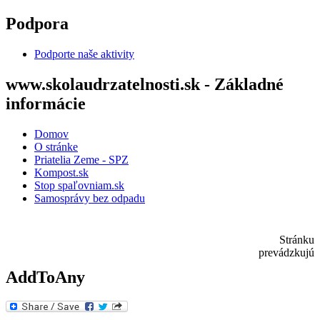
Skočiť na hlavný obsah
Podpora
Podporte naše aktivity
www.skolaudrzatelnosti.sk - Základné
informácie
Domov
O stránke
Priatelia Zeme - SPZ
Kompost.sk
Stop spaľovniam.sk
Samosprávy bez odpadu
Stránku
prevádzkujú
AddToAny