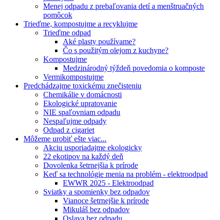
Menej odpadu z prebaľovania detí a menštruačných
pomôcok
Trieďme, kompostujme a recyklujme
Trieďme odpad
Aké plasty používame?
Čo s použitým olejom z kuchyne?
Kompostujme
Medzinárodný týždeň povedomia o komposte
Vermikompostujme
Predchádzajme toxickému znečisteniu
Chemikálie v domácnosti
Ekologické upratovanie
NIE spaľovniam odpadu
Nespaľujme odpady
Odpad z cigariet
Môžeme urobiť ešte viac...
Akciu usporiadajme ekologicky
22 ekotipov na každý deň
Dovolenka šetrnejšia k prírode
Keď sa technológie menia na problém - elektroodpad
EWWR 2025 - Elektroodpad
Sviatky a spomienky bez odpadov
Vianoce šetrnejšie k prírode
Mikuláš bez odpadov
Oslava bez odpadu