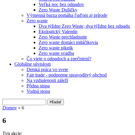
Veľká noc bez odpadov
Zero Waste Dušičky
Výmenná burza pomáha ľuďom aj prírode
Zero waste
Dva týždne Zero Waste, dva týždne bez odpadu
Ekologický Valentín
Zero Waste prechladnutie
Zero waste domáci miláčikovia
Zero waste piknik
Zero waste svadba
Čo viete o odpadoch a znečistení?
Globálne súvislosti
Detská práca vo svete
Fair trade - podporme spravodlivý obchod
Na vzdialenosti záleží
Pôdna stopa
Vodná stopa
Hľadať
Vyhľadávanie
Domov
» 6
Nachádzate sa tu
6
Typ akcie: