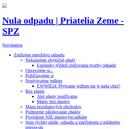
Nula odpadu | Priatelia Zeme -
SPZ
Navigation
Znižujme množstvo odpadu
Nekupujme zbytočné obaly
Európsky týždeň znižovania tvorby odpadu
Opravujme si...
Požičiavajme si
Neplytvajme jedlom
EWWR24: Plytvanie jedlom nie je naša chuť!
Bez plastu
Aké plasty používame
Marec bez plastov
Mapa bezobalových obchodov
Podporme zálohovanie obalov
Povedzme NIE plastovým taškám
Stop rýchlej móde, odpadu a znečisteniu z módneho
priemyslu