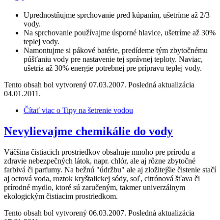
Uprednostňujme sprchovanie pred kúpaním, ušetríme až 2/3
vody.
Na sprchovanie používajme úsporné hlavice, ušetríme až 30%
teplej vody.
Namontujme si pákové batérie, predídeme tým zbytočnému
púšťaniu vody pre nastavenie tej správnej teploty. Naviac,
ušetria až 30% energie potrebnej pre prípravu teplej vody.
Tento obsah bol vytvorený 07.03.2007. Posledná aktualizácia
04.01.2011.
Čítať viac
o Tipy na šetrenie vodou
Nevylievajme chemikálie do vody
Väčšina čistiacich prostriedkov obsahuje mnoho pre prírodu a
zdravie nebezpečných látok, napr. chlór, ale aj rôzne zbytočné
farbivá či parfumy. Na bežnú "údržbu" ale aj zložitejšie čistenie stačí
aj octová voda, roztok kryštalickej sódy, soľ, citrónová šťava či
prírodné mydlo, ktoré sú zaručeným, takmer univerzálnym
ekologickým čistiacim prostriedkom.
Tento obsah bol vytvorený 06.03.2007. Posledná aktualizácia