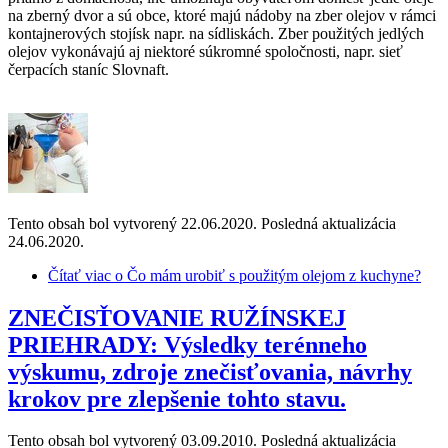
na zberný dvor a sú obce, ktoré majú nádoby na zber olejov v rámci
kontajnerových stojísk napr. na sídliskách. Zber použitých jedlých
olejov vykonávajú aj niektoré súkromné spoločnosti, napr. sieť
čerpacích staníc Slovnaft.
Tento obsah bol vytvorený 22.06.2020. Posledná aktualizácia
24.06.2020.
Čítať viac
o Čo mám urobiť s použitým olejom z kuchyne?
ZNEČISŤOVANIE RUŽÍNSKEJ
PRIEHRADY: Výsledky terénneho
výskumu, zdroje znečisťovania, návrhy
krokov pre zlepšenie tohto stavu.
Tento obsah bol vytvorený 03.09.2010. Posledná aktualizácia