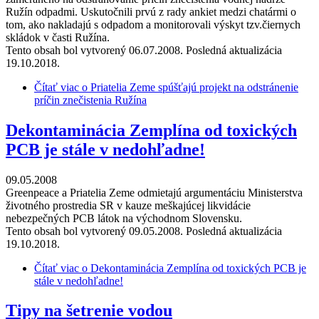
Ružín odpadmi. Uskutočnili prvú z rady ankiet medzi chatármi o
tom, ako nakladajú s odpadom a monitorovali výskyt tzv.čiernych
skládok v časti Ružína.
Tento obsah bol vytvorený 06.07.2008. Posledná aktualizácia
19.10.2018.
Čítať viac
o Priatelia Zeme spúšťajú projekt na odstránenie
príčin znečistenia Ružína
Dekontaminácia Zemplína od toxických
PCB je stále v nedohľadne!
09.05.2008
Greenpeace a Priatelia Zeme odmietajú argumentáciu Ministerstva
životného prostredia SR v kauze meškajúcej likvidácie
nebezpečných PCB látok na východnom Slovensku.
Tento obsah bol vytvorený 09.05.2008. Posledná aktualizácia
19.10.2018.
Čítať viac
o Dekontaminácia Zemplína od toxických PCB je
stále v nedohľadne!
Tipy na šetrenie vodou