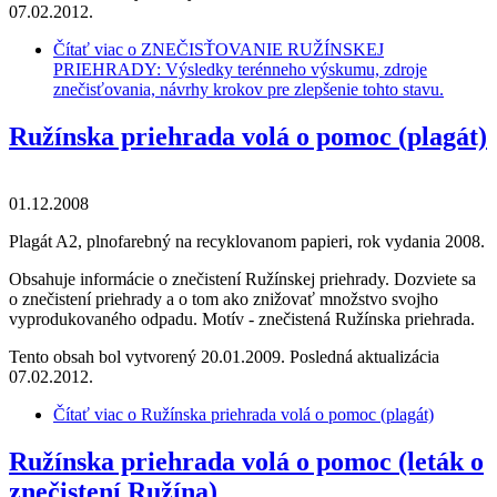
07.02.2012.
Čítať viac
o ZNEČISŤOVANIE RUŽÍNSKEJ
PRIEHRADY: Výsledky terénneho výskumu, zdroje
znečisťovania, návrhy krokov pre zlepšenie tohto stavu.
Ružínska priehrada volá o pomoc (plagát)
01.12.2008
Plagát A2, plnofarebný na recyklovanom papieri, rok vydania 2008.
Obsahuje informácie o znečistení Ružínskej priehrady. Dozviete sa
o znečistení priehrady a o tom ako znižovať množstvo svojho
vyprodukovaného odpadu. Motív - znečistená Ružínska priehrada.
Tento obsah bol vytvorený 20.01.2009. Posledná aktualizácia
07.02.2012.
Čítať viac
o Ružínska priehrada volá o pomoc (plagát)
Ružínska priehrada volá o pomoc (leták o
znečistení Ružína)