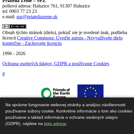
Priatelia Zeme – SPZ
poštová adresa: Haluzice 761, 91307 Haluzice
tel: 0903 77 23 23
e-mail:
spz@priateliazeme.sk
Obsah týchto stránok (dielo), pokiaľ nie je uvedené inak, podlieha
licencii
Creative Commons: Uveďte autora - Nevyužívajte dielo
komerčne - Zachovajte licenciu
1996 - 2026
Ochrana osobných údajov, GDPR a používanie Cookies
#
Na správne fungovanie webovej stránky a analýzu návštevnosti
používame súbory cookie. Konkrétne informácie o tom ako cookies
používame a taktiež informácie o ochrane osobných údajov
(GDPR), nájdete na
tejto adrese
.
Táto webová stránka bola vytvorená v rámci projektu "Škola
udržateľnosti".