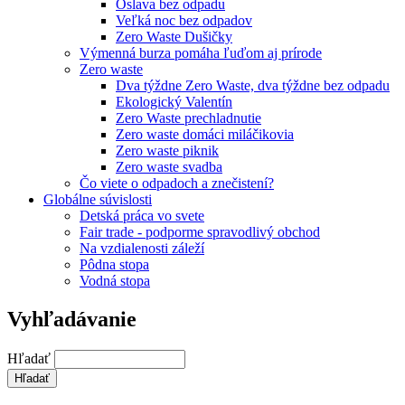
Oslava bez odpadu
Veľká noc bez odpadov
Zero Waste Dušičky
Výmenná burza pomáha ľuďom aj prírode
Zero waste
Dva týždne Zero Waste, dva týždne bez odpadu
Ekologický Valentín
Zero Waste prechladnutie
Zero waste domáci miláčikovia
Zero waste piknik
Zero waste svadba
Čo viete o odpadoch a znečistení?
Globálne súvislosti
Detská práca vo svete
Fair trade - podporme spravodlivý obchod
Na vzdialenosti záleží
Pôdna stopa
Vodná stopa
Vyhľadávanie
Hľadať