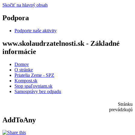
Skočiť na hlavný obsah
Podpora
Podporte naše aktivity
www.skolaudrzatelnosti.sk - Základné
informácie
Domov
O stránke
Priatelia Zeme - SPZ
Kompost.sk
Stop spaľovniam.sk
Samosprávy bez odpadu
Stránku
prevádzkujú
AddToAny