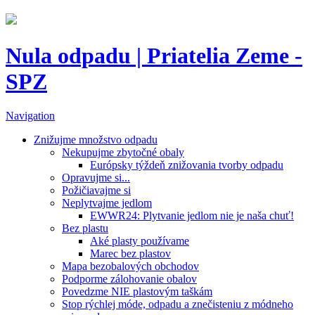
Nula odpadu | Priatelia Zeme -
SPZ
Navigation
Znižujme množstvo odpadu
Nekupujme zbytočné obaly
Európsky týždeň znižovania tvorby odpadu
Opravujme si...
Požičiavajme si
Neplytvajme jedlom
EWWR24: Plytvanie jedlom nie je naša chuť!
Bez plastu
Aké plasty používame
Marec bez plastov
Mapa bezobalových obchodov
Podporme zálohovanie obalov
Povedzme NIE plastovým taškám
Stop rýchlej móde, odpadu a znečisteniu z módneho