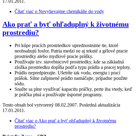
17.01.2011.
Čítať viac
o Nevylievajme chemikálie do vody
Ako prať a byť ohľaduplný k životnému
prostrediu?
Pri kúpe pracích prostriedkov uprednostnime tie, ktoré
neobsahujú fosfor. Patria medzi ne aj tekuté a gélové pracie
prostriedky alebo mydlové pracie prášky.
Používajte tzv. stavebnicové prostriedky, kde sa základná
zložka prostriedku dopĺňa podľa typu prádla a pracej teploty.
Prádlo nepredpierajte. Ušetríte tak vodu, energiu i prací
prášok. Silne zašpinené prádlo namáčajte, prípadne použite
sódu.
Snažte sa plne využívať kapacitu práčky, perte iba vtedy, keď
je práčka plná a používajte úsporné programy.
Tento obsah bol vytvorený 08.02.2007. Posledná aktualizácia
17.01.2011.
Čítať viac
o Ako prať a byť ohľaduplný k životnému
prostrediu?