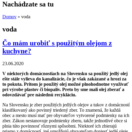
Nachádzate sa tu
Domov
» voda
voda
Čo mám urobiť s použitým olejom z
kuchyne?
23.06.2020
V niektorých domácnostiach na Slovensku sa použitý jedlý olej
ešte stále vylieva do kanalizácie, čo je však zakázané a hrozí za
to pokuta. Pritom je použitý olej možné plnohodnotne využívať
pri výrobe plastov či biopalív. Preto by sme mali olej zberať a
odovzdávať pre následnú recykláciu.
Na Slovensku je zber použitých jedlých olejov a tukov z domácností
klasifikovaný ako povinný triedený zber. To znamená, že každá
obec a mesto musí mať pre obyvateľov vytvorené podmienky na ich
zber. Zákon nestanovuje podmienky zberu, takže jednotlivé obce si
plnia túto povinnosť rôznymi spôsobmi. Niektoré ich zbierajú
priamo z domácností, iné umožňujú obyvateľom doniesť jedlé oleje