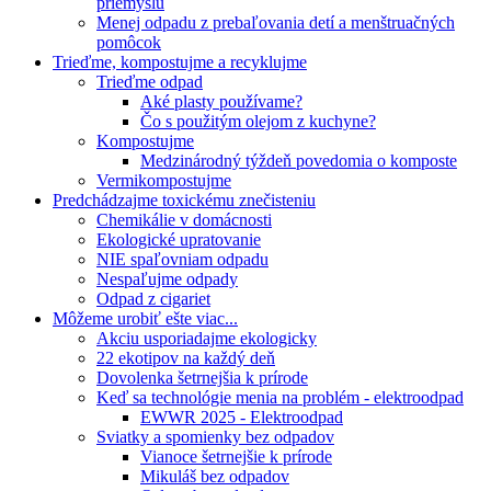
priemyslu
Menej odpadu z prebaľovania detí a menštruačných
pomôcok
Trieďme, kompostujme a recyklujme
Trieďme odpad
Aké plasty používame?
Čo s použitým olejom z kuchyne?
Kompostujme
Medzinárodný týždeň povedomia o komposte
Vermikompostujme
Predchádzajme toxickému znečisteniu
Chemikálie v domácnosti
Ekologické upratovanie
NIE spaľovniam odpadu
Nespaľujme odpady
Odpad z cigariet
Môžeme urobiť ešte viac...
Akciu usporiadajme ekologicky
22 ekotipov na každý deň
Dovolenka šetrnejšia k prírode
Keď sa technológie menia na problém - elektroodpad
EWWR 2025 - Elektroodpad
Sviatky a spomienky bez odpadov
Vianoce šetrnejšie k prírode
Mikuláš bez odpadov