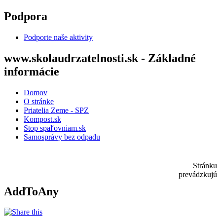
Skočiť na hlavný obsah
Podpora
Podporte naše aktivity
www.skolaudrzatelnosti.sk - Základné
informácie
Domov
O stránke
Priatelia Zeme - SPZ
Kompost.sk
Stop spaľovniam.sk
Samosprávy bez odpadu
Stránku
prevádzkujú
AddToAny