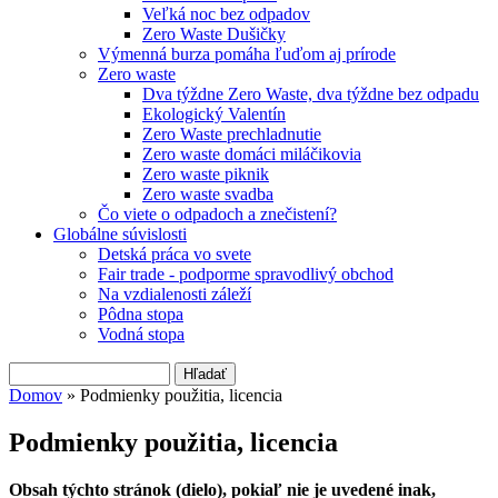
Veľká noc bez odpadov
Zero Waste Dušičky
Výmenná burza pomáha ľuďom aj prírode
Zero waste
Dva týždne Zero Waste, dva týždne bez odpadu
Ekologický Valentín
Zero Waste prechladnutie
Zero waste domáci miláčikovia
Zero waste piknik
Zero waste svadba
Čo viete o odpadoch a znečistení?
Globálne súvislosti
Detská práca vo svete
Fair trade - podporme spravodlivý obchod
Na vzdialenosti záleží
Pôdna stopa
Vodná stopa
Hľadať
Vyhľadávanie
Domov
» Podmienky použitia, licencia
Nachádzate sa tu
Podmienky použitia, licencia
Obsah týchto stránok (dielo), pokiaľ nie je uvedené inak,