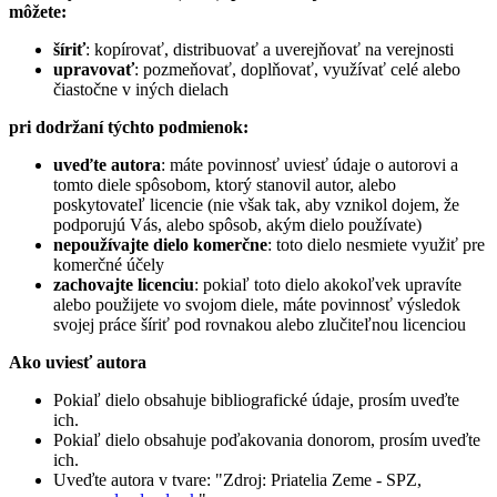
môžete:
šíriť
: kopírovať, distribuovať a uverejňovať na verejnosti
upravovať
: pozmeňovať, doplňovať, využívať celé alebo
čiastočne v iných dielach
pri dodržaní týchto podmienok:
uveďte autora
: máte povinnosť uviesť údaje o autorovi a
tomto diele spôsobom, ktorý stanovil autor, alebo
poskytovateľ licencie (nie však tak, aby vznikol dojem, že
podporujú Vás, alebo spôsob, akým dielo používate)
nepoužívajte dielo komerčne
: toto dielo nesmiete využiť pre
komerčné účely
zachovajte licenciu
: pokiaľ toto dielo akokoľvek upravíte
alebo použijete vo svojom diele, máte povinnosť výsledok
svojej práce šíriť pod rovnakou alebo zlučiteľnou licenciou
Ako uviesť autora
Pokiaľ dielo obsahuje bibliografické údaje, prosím uveďte
ich.
Pokiaľ dielo obsahuje poďakovania donorom, prosím uveďte
ich.
Uveďte autora v tvare: "Zdroj: Priatelia Zeme - SPZ,