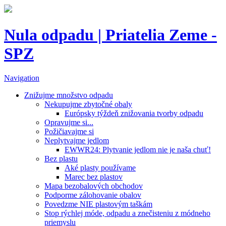
Nula odpadu | Priatelia Zeme -
SPZ
Navigation
Znižujme množstvo odpadu
Nekupujme zbytočné obaly
Európsky týždeň znižovania tvorby odpadu
Opravujme si...
Požičiavajme si
Neplytvajme jedlom
EWWR24: Plytvanie jedlom nie je naša chuť!
Bez plastu
Aké plasty používame
Marec bez plastov
Mapa bezobalových obchodov
Podporme zálohovanie obalov
Povedzme NIE plastovým taškám
Stop rýchlej móde, odpadu a znečisteniu z módneho
priemyslu