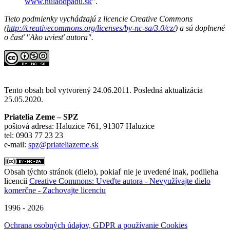
www.nulaodpadu.sk
".
Tieto podmienky vychádzajú z licencie Creative Commons
(
http://creativecommons.org/licenses/by-nc-sa/3.0/cz/
) a sú doplnené
o časť "Ako uviesť autora".
Tento obsah bol vytvorený 24.06.2011. Posledná aktualizácia
25.05.2020.
Priatelia Zeme – SPZ
poštová adresa: Haluzice 761, 91307 Haluzice
tel: 0903 77 23 23
e-mail:
spz@priateliazeme.sk
Obsah týchto stránok (dielo), pokiaľ nie je uvedené inak, podlieha
licencii
Creative Commons: Uveďte autora - Nevyužívajte dielo
komerčne - Zachovajte licenciu
1996 - 2026
Ochrana osobných údajov, GDPR a používanie Cookies