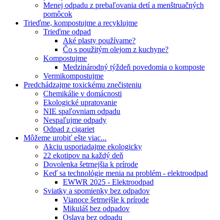
Menej odpadu z prebaľovania detí a menštruačných
pomôcok
Trieďme, kompostujme a recyklujme
Trieďme odpad
Aké plasty používame?
Čo s použitým olejom z kuchyne?
Kompostujme
Medzinárodný týždeň povedomia o komposte
Vermikompostujme
Predchádzajme toxickému znečisteniu
Chemikálie v domácnosti
Ekologické upratovanie
NIE spaľovniam odpadu
Nespaľujme odpady
Odpad z cigariet
Môžeme urobiť ešte viac...
Akciu usporiadajme ekologicky
22 ekotipov na každý deň
Dovolenka šetrnejšia k prírode
Keď sa technológie menia na problém - elektroodpad
EWWR 2025 - Elektroodpad
Sviatky a spomienky bez odpadov
Vianoce šetrnejšie k prírode
Mikuláš bez odpadov
Oslava bez odpadu